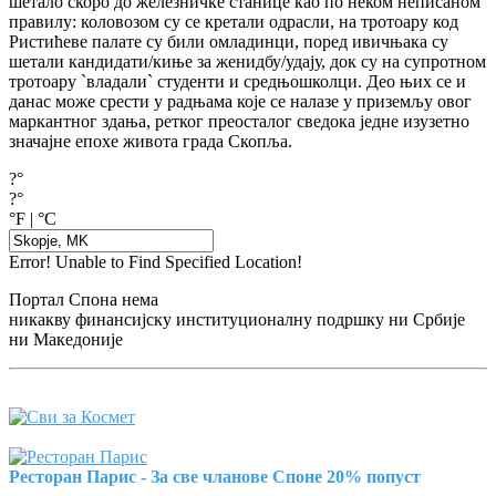
шетало скоро до железничке станице као по неком неписаном
правилу: коловозом су се кретали одрасли, на тротоару код
Ристићеве палате су били омладинци, поред ивичњака су
шетали кандидати/киње за женидбу/удају, док су на супротном
тротоару `владали` студенти и средњошколци. Део њих се и
данас може срести у радњама које се налазе у приземљу овог
маркантног здања, ретког преосталог сведока једне изузетно
значајне епохе живота града Скопља.
?°
?°
°F
|
°C
Error! Unable to Find Specified Location!
Портал Спона нема
никакву финансијску институционалну подршку ни Србије
ни Македоније
Ресторан Парис - За све чланове Споне 20% попуст