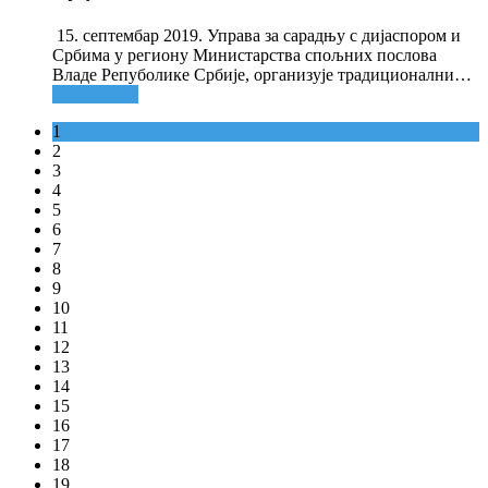
15. септембар 2019. Управа за сарадњу с дијаспором и
Србима у региону Министарства спољних послова
Владе Репуболике Србије, организује традиционални
…
Опширније
1
2
3
4
5
6
7
8
9
10
11
12
13
14
15
16
17
18
19