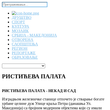
ДРУШТВО
СПОРТ
КУЛТУРА
МОЗАИК
СРБИЈА - МАКЕДОНИЈА
ОТВОРЕНА
САОПШТЕЊА
РЕГИОН
РЕПОРТАЖЕ
ОБРАЗОВАЊЕ
РИСТИЋЕВА ПАЛАТА
РИСТИЋЕВА ПАЛАТА - НЕКАД И САД
Изградњом железничке станице отпочето је стварање богате
урбане целине дуж Улице краља Петра (данашња Ул.
Македонија) са бројним модерним објектима који су имали