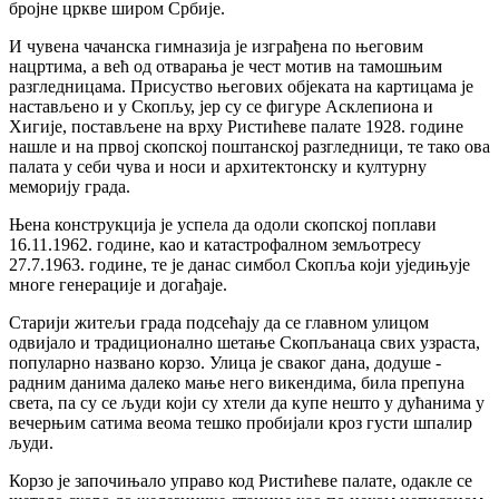
бројне цркве широм Србије.
И чувена чачанска гимназија је изграђена по његовим
нацртима, а већ од отварања је чест мотив на тамошњим
разгледницама. Присуство његових објеката на картицама је
настављено и у Скопљу, јер су се фигуре Асклепиона и
Хигије, постављене на врху Ристићеве палате 1928. године
нашле и на првој скопској поштанској разгледници, те тако ова
палата у себи чува и носи и архитектонску и културну
меморију града.
Њена конструкција је успела да одоли скопској поплави
16.11.1962. године, као и катастрофалном земљотресу
27.7.1963. године, те је данас симбол Скопља који уједињује
многе генерације и догађаје.
Старији житељи града подсећају да се главном улицом
одвијало и традиционално шетање Скопљанаца свих узраста,
популарно названо корзо. Улица је сваког дана, додуше -
радним данима далеко мање него викендима, била препуна
света, па су се људи који су хтели да купе нешто у дућанима у
вечерњим сатима веома тешко пробијали кроз густи шпалир
људи.
Корзо је започињало управо код Ристићеве палате, одакле се