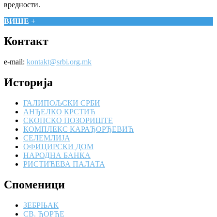
вредности.
ВИШЕ +
Контакт
e-mail:
kontakt@srbi.org.mk
Историја
ГАЛИПОЉСКИ СРБИ
АНЂЕЛКО КРСТИЋ
СКОПСКО ПОЗОРИШТЕ
КОМПЛЕКС КАРАЂОРЂЕВИЋ
СЕЛЕМЛИЈА
ОФИЦИРСКИ ДОМ
НАРОДНА БАНКА
РИСТИЋЕВА ПАЛАТА
Споменици
ЗЕБРЊАК
СВ. ЂОРЂЕ