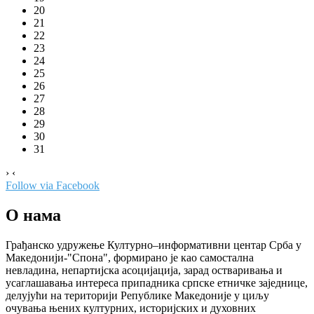
20
21
22
23
24
25
26
27
28
29
30
31
›
‹
Follow via Facebook
О нама
Грађанско удружење Културно–информативни центар Срба у
Македонији-"Спона", формирано је као самостална
невладина, непартијска асоцијација, зарад остваривања и
усаглашавања интереса припадника српске етничке заједнице,
делујући на територији Републике Македоније у циљу
очувања њених културних, историјских и духовних