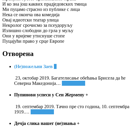
И ко зна још каквих прадједовских тмица
Ми пуцамо страсно из публике с лица
Нека се оконча ова комедија
Овај идиотски театар улица
Некролог срочисмо за псеудоруљу
Излишно слободни до грла у муљу
Они у вријеме утиснуше стопе
Пуцајући право у срце Европе
Отворена
(Не)пожељни Заев
+
23, октобар 2019. Багателисање обећања Брисела да ће
Северна Македонија
…
Опширније
Пупинови успеси у Сен Жермену
+
19. септембар 2019. Тачно пре сто година, 10. септембра
1919.
…
Опширније
Дечја слика нашег (не)знања
+