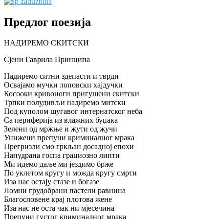
Предлог поезија
НАДИРЕМО СКИТСКИ
Сјени Гаврила Принципа
Надиремо ситни здепасти и тврди
Освајамо мучки лоповски хајдучки
Косооки кривоноги пригушени скитски
Трпки полудивљи надиремо митски
Под куполом шугавог интернатског неба
Са периферија из влажних буџака
Зелени од мржње и жути од жучи
Унижени препуни криминалног мрака
Прегризли смо гркљан досадној епохи
Напудрана госпа грациозно липти
Ми идемо даље ми јездимо брже
По уклетом кругу и можда кругу смрти
Иза нас остају стазе и богазе
Ломни грудобрани пастели равнина
Благословене крај плотова жене
Иза нас не оста чак ни мјесечина
Препуни густог криминалног мрака