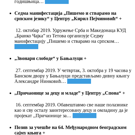
годишњица
…
Опширније
Седма манифестација „Пишемо и стварамо на
српском језику“ у Центру „Кирил Пејчиновић“
+
12. октобар 2019. Удружење Срба и Македонаца КУД
„Бранко Чајка” из Тетова организује Седму
манифестацију „Пишемо и стварамо на српском
…
Опширније
„Звонари слободе“ у Бањалуци
+
27. септембар 2019. У четвртак, 3. октобра у 19 часова у
Банском двору у Бањалуци представљамо дивну књигу
Александре Нинковић
…
Опширније
,,Причаонице за децу и младе” у Центру „Спона“
+
16. септембар 2019. Обавештавмо све наше полазнике
као и сву осталу заинтересовану децу и омладину да је
пројекат ,,Причаонице за
…
Опширније
Позив за учешће на 64. Међународном београдском
сајму књига
+