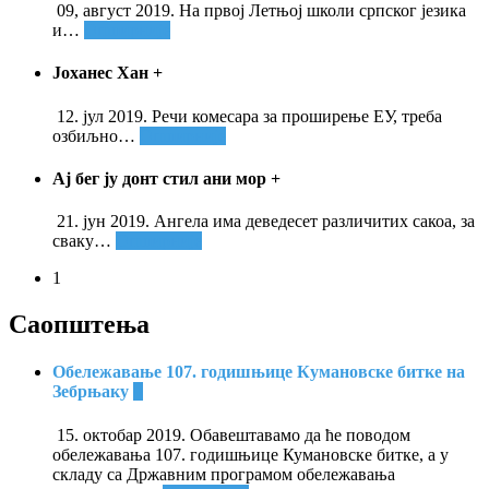
09, август 2019. На првој Летњој школи српског језика
и
…
Опширније
Јоханес Хан
+
12. јул 2019. Речи комесара за проширење ЕУ, треба
озбиљно
…
Опширније
Ај бег ју донт стил ани мор
+
21. јун 2019. Ангела има деведесет различитих сакоа, за
сваку
…
Опширније
1
Саопштења
Обележавање 107. годишњице Кумановске битке на
Зебрњаку
+
15. октобар 2019. Обавештавамо да ће поводом
обележавања 107. годишњице Кумановске битке, а у
складу са Државним програмом обележавања