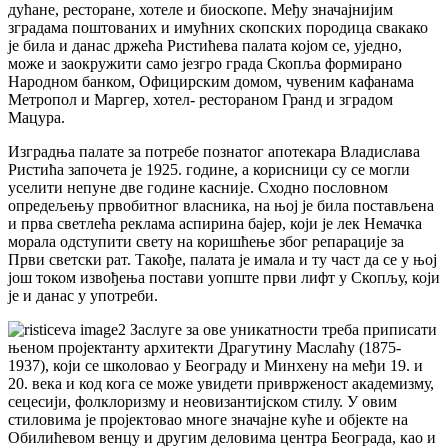
дућане, ресторане, хотеле и биоскопе. Међу значајнијим
зградама поштованих и имућних скопских породица свакако
је била и данас држећа Ристићева палата којом се, уједно,
може и заокружити само језгро града Скопља формирано
Народном банком, Официрским домом, чувеним кафанама
Метропол и Маргер, хотел- рестораном Гранд и зградом
Мацура.
Изградња палате за потребе познатог апотекара Владислава
Ристића започета је 1925. године, а корисници су се могли
уселити непуне две године касније. Сходно пословном
опредељењу првобитног власника, на њој је била постављена
и прва светлећа реклама аспирина бајер, који је лек Немачка
морала одступити свету на коришћење због репарације за
Први светски рат. Такође, палата је имала и ту част да се у њој
још током извођења постави уопште први лифт у Скопљу, који
је и данас у употреби.
Заслуге за ове уникатности треба приписати
њеном пројектанту архитекти Драгутину Маслаћу (1875-
1937), који се школовао у Београду и Минхену на међи 19. и
20. века и код кога се може увидети приврженост академизму,
сецесији, фолклоризму и неовизантијском стилу. У овим
стиловима је пројектовао многе значајне куће и објекте на
Обилићевом венцу и другим деловима центра Београда, као и