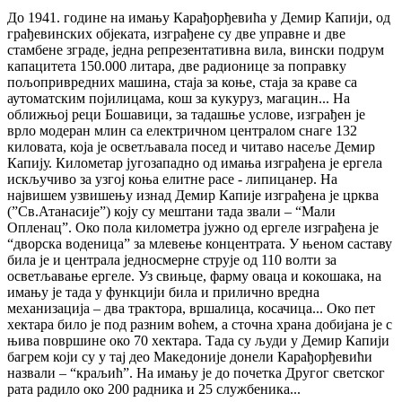
До 1941. године на имању Карађорђевића у Демир Капији, од
грађевинских објеката, изграђене су две управне и две
стамбене зграде, једна репрезентативна вила, вински подрум
капацитета 150.000 литара, две радионице за поправку
пољопривредних машина, стаја за коње, стаја за краве са
аутоматским појилицама, кош за кукуруз, магацин... На
оближњој реци Бошавици, за тадашње услове, изграђен је
врло модеран млин са електричном централом снаге 132
киловата, која је осветљавала посед и читаво насеље Демир
Капију. Километар југозападно од имања изграђена је ергела
искључиво за узгој коња елитне расе - липицанер. На
највишем узвишењу изнад Демир Капије изграђена је црква
(”Св.Атанасије”) коју су мештани тада звали – “Мали
Опленац”. Око пола километра јужно од ергеле изграђена је
“дворска воденица” за млевење концентрата. У њеном саставу
била је и централа једносмерне струје од 110 волти за
осветљавање ергеле. Уз свињце, фарму оваца и кокошака, на
имању је тада у функцији била и прилично вредна
механизација – два трактора, вршалица, косачица... Око пет
хектара било је под разним воћем, а сточна храна добијана је с
њива површине око 70 хектара. Тада су људи у Демир Капији
багрем који су у тај део Македоније донели Карађорђевићи
назвали – “краљић”. На имању је до почетка Другог светског
рата радило око 200 радника и 25 службеника...