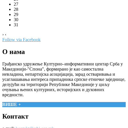
27
28
29
30
31
›
‹
Follow via Facebook
О нама
Грађанско удружење Културно–информативни центар Срба у
Македонији-"Спона", формирано је као самостална
невладина, непартијска асоцијација, зарад остваривања и
усаглашавања интереса припадника српске етничке заједнице,
делујући на територији Републике Македоније у циљу
очувања њених културних, историјских и духовних
вредности.
ВИШЕ +
Контакт