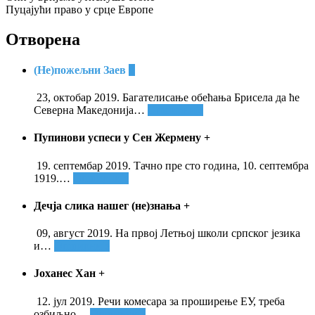
Пуцајући право у срце Европе
Отворена
(Не)пожељни Заев
+
23, октобар 2019. Багателисање обећања Брисела да ће
Северна Македонија
…
Опширније
Пупинови успеси у Сен Жермену
+
19. септембар 2019. Тачно пре сто година, 10. септембра
1919.
…
Опширније
Дечја слика нашег (не)знања
+
09, август 2019. На првој Летњој школи српског језика
и
…
Опширније
Јоханес Хан
+
12. јул 2019. Речи комесара за проширење ЕУ, треба
озбиљно
…
Опширније