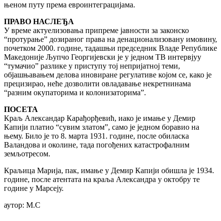
њеном путу према евроинтеграцијама.
ПРАВО НАСЛЕЂА
У време актуелизовања припреме јавности за законско
“протурање” дозираног права на денационализовану имовину,
почетком 2000. године, тадашњи председник Владе Републике
Македоније Љупчо Георгијевски је у једном ТВ интервјуу
“тумачио” разлике у приступу тој непријатној теми,
објашњавањем делова иновиране регулативе којом се, како је
прецизирао, неће дозволити овладавање некретнинама
“разним окупаторима и колонизаторима”.
ПОСЕТА
Краљ Александар Карађорђевић, иако је имање у Демир
Капији платио “сувим златом”, само је једном боравио на
њему. Било је то 8. марта 1931. године, после обиласка
Валандова и околине, тада погођених катастрофалним
земљотресом.
Краљица Марија, пак, имање у Демир Капији обишла је 1934.
године, после атентата на краља Александра у октобру те
године у Марсеју.
аутор: М.С