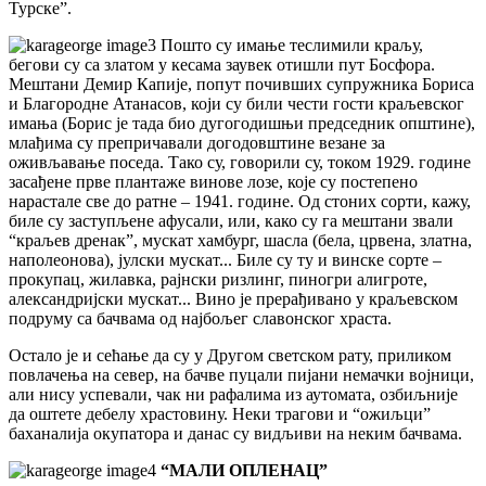
Турске”.
Пошто су имање теслимили краљу,
бегови су са златом у кесама заувек отишли пут Босфора.
Мештани Демир Капије, попут почивших супружника Бориса
и Благородне Атанасов, који су били чести гости краљевског
имања (Борис је тада био дугогодишњи председник општине),
млађима су препричавали догодовштине везане за
оживљавање поседа. Тако су, говорили су, током 1929. године
засађене прве плантаже винове лозе, које су постепено
нарастале све до ратне – 1941. године. Од стоних сорти, кажу,
биле су заступљене афусали, или, како су га мештани звали
“краљев дренак”, мускат хамбург, шасла (бела, црвена, златна,
наполеонова), јулски мускат... Биле су ту и винске сорте –
прокупац, жилавка, рајнски ризлинг, пиногри алигроте,
александријски мускат... Вино је прерађивано у краљевском
подруму са бачвама од најбољег славонског храста.
Остало је и сећање да су у Другом светском рату, приликом
повлачења на север, на бачве пуцали пијани немачки војници,
али нису успевали, чак ни рафалима из аутомата, озбиљније
да оштете дебелу храстовину. Неки трагови и “ожиљци”
баханалија окупатора и данас су видљиви на неким бачвама.
“МАЛИ ОПЛЕНАЦ”