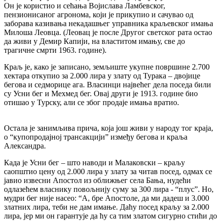
Он је користио и сећања Војислава Ламбевског,
пензионисаног агронома, који је прикупио и сачувао од
заборава казивања некадашњег управника краљевског имања
Милоша Леовца. (Леовац је после Другог светског рата остао
да живи у Демир Капији, на властитом имању, све до
трагичне смрти 1963. године).
Краљ је, како је записано, земљиште укупне површине 2.700
хектара откупио за 2.000 лира у злату од Турака – двојице
бегова и седморице ага. Власинци највећег дела поседа били
су Усни бег и Мехмед бег. Овај други је 1913. године био
отишао у Турску, али се због продаје имања вратио.
Остала је занимљива прича, која још живи у народу тог краја,
о “купопродајној трансакцији” између бегова и краља
Александра.
Када је Усни бег – што наводи и Малаковски – краљу
саопштио цену од 2.000 лира у злату за читав посед, одмах се
јавио извесни Апостол из оближњег села Бања, нудећи
одлазећем власнику повољнију суму за 300 лира - “плус”. Но,
мудри бег није насео: “А, бре Апостоле, да ми дадеш и 3.000
златних лира, теби не дам имање. Даћу посед краљу за 2.000
лира, јер ми он гарантује да ћу са тим златом сигурно стићи до