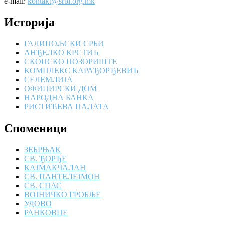
e-mail:
kontakt@srbi.org.mk
Историја
ГАЛИПОЉСКИ СРБИ
АНЂЕЛКО КРСТИЋ
СКОПСКО ПОЗОРИШТЕ
КОМПЛЕКС КАРАЂОРЂЕВИЋ
СЕЛЕМЛИЈА
ОФИЦИРСКИ ДОМ
НАРОДНА БАНКА
РИСТИЋЕВА ПАЛАТА
Споменици
ЗЕБРЊАК
СВ. ЂОРЂЕ
КАЈМАКЧАЛАН
СВ. ПАНТЕЛЕЈМОН
СВ. СПАС
ВОЈНИЧКО ГРОБЉЕ
УДОВО
РАНКОВЦЕ