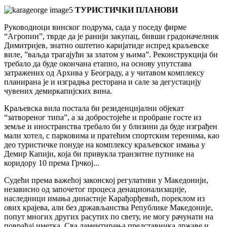
ТУРИСТИЧКИ ПЛАНОВИ
Руководиоци винског подрума, сада у поседу фирме
“Агропин”, тврде да је ранији закупац, бивши градоначелник
Димитријев, знатно оштетио каријатиде испред краљевске
виле, ”ваљда трагајући за златом у њима”. Реконструкција би
требало да буде окончана етапно, на основу упутстава
затражених од Архива у Београду, а у читавом комплексу
планирана је и изградња ресторана и сале за дегустацију
чувених демиркапијских вина.
Краљевска вила постала би резиденцијални објекат
“затвореног типа”, а за добростојеће и пробране госте из
земље и иностранства требало би у близини да буде изграђен
мали хотел, с парковима и пратећим спортским теренима, као
део туристичке понуде на комплексу краљевског имања у
Демир Капији, која би привукла транзитне путнике на
коридору 10 према Грчкој...
Судећи према важећој законској регулативи у Македонији,
независно од започетог процеса денационализације,
наследници имања династије Карађорђевић, пореклом из
ових крајева, али без држављанства Републике Македоније,
попут многих других расутих по свету, не могу рачунати на
повраћај иметка. Сва ламентирања представника државе и