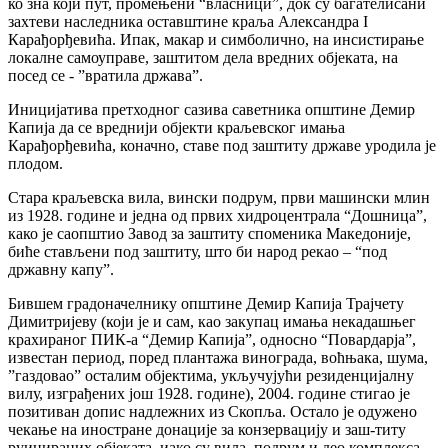
ко зна који пут, промењени “власници”, док су багателисани
захтеви наследника оставштине краља Александра I
Карађорђевића. Ипак, макар и симболично, на инсистирање
локалне самоуправе, заштитом дела вредних објеката, на
посед се - ”вратила држава”.
Иницијатива претходног сазива саветника општине Демир
Капија да се вреднији објекти краљевског имања
Карађорђевића, коначно, ставе под заштиту државе уродила је
плодом.
Стара краљевска вила, вински подрум, први машински млин
из 1928. године и једна од првих хидроцентрала “Дошница”,
како је саопштио Завод за заштиту споменика Македоније,
биће стављени под заштиту, што би народ рекао – “под
државну капу”.
Бившем градоначелнику општине Демир Капија Трајчету
Димитријеву (који је и сам, као закупац имања некадашњег
крахираног ПИК-а “Демир Капија”, односно “Повардарја”,
известан период, поред плантажа винограда, воћњака, шума,
”газдовао” осталим објектима, укључујући резиденцијалну
вилу, изграђених још 1928. године), 2004. године стигао је
позитиван допис надлежних из Скопља. Остало је одужено
чекање на иностране донације за конзервацију и заш-титу
руинираних објеката, иако су вила, подрум и део комплекса,