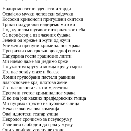
Надиремо ситни здепасти и тврди
Освајамо мучки лоповски хајдучки
Косооки кривоноги пригушени скитски
Трпки полудивљи надиремо митски
Под куполом шугавог интернатског неба
Са периферија из влажних буџака
Зелени од мржње и жути од жучи
Унижени препуни криминалног мрака
Прегризли смо гркљан досадној епохи
Напудрана госпа грациозно липти
Ми идемо даље ми јездимо брже
По уклетом кругу и можда кругу смрти
Иза нас остају стазе и богазе
Ломни грудобрани пастели равнина
Благословене крај плотова жене
Иза нас не оста чак ни мјесечина
Препуни густог криминалног мрака
И ко зна још каквих прадједовских тмица
Ми пуцамо страсно из публике с лица
Нека се оконча ова комедија
Овај идиотски театар улица
Некролог срочисмо за псеудоруљу
Излишно слободни до грла у муљу
Они у вријеме утиснуше стопе