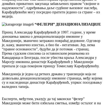
домаћих приватних закупаца забављених правом “својине и
надлежности”, одређивања даље судбине њиховог наслеђа,
Карађорђевићи могу посредно пратити једино са стране – из
медија.
“ФЕЛЕРИ” ДЕНАЦИОНАЛИЗАЦИЈЕ
Принц Александар Карађорђевић је 1997. године, у време
доношења закона о денационализацији имовине у
Македонији, званично затражио повраћај дедовине. Одговор
је, кажу, званично изостао, а био би - негативан. Јер, нема
“правне основаности”, будући да је потомак - странац.
Према судским списима са оставинским решењима из
Кавадараца и Београда, после убиства краља Александра у
Марсеју имовина династије Карађорђевић у Македонији
припала је сада покојном принцу Томиславу Карађорђевићу.
Македонија је једна од ретких држава у транзицији која не
дозвољава денационализацију имовине странаца, међу којима
су и наследници династије Карађорђевић, упркос поседовању
валидних тапија.
Експерти, међутим, указују да тај законски “фелер”
Македонији може бити озбиљна сметња, између осталог и на