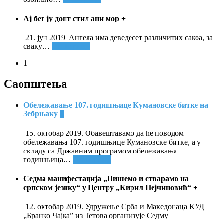
Ај бег ју донт стил ани мор
+
21. јун 2019. Ангела има деведесет различитих сакоа, за
сваку
…
Опширније
1
Саопштења
Обележавање 107. годишњице Кумановске битке на
Зебрњаку
+
15. октобар 2019. Обавештавамо да ће поводом
обележавања 107. годишњице Кумановске битке, а у
складу са Државним програмом обележавања
годишњица
…
Опширније
Седма манифестација „Пишемо и стварамо на
српском језику“ у Центру „Кирил Пејчиновић“
+
12. октобар 2019. Удружење Срба и Македонаца КУД
„Бранко Чајка” из Тетова организује Седму