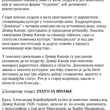
које је закупила фирма “Агропин”, већ делимично -
реконструисани.
Стари вински подрум и вила проглашени су рариретним
споменицима културе у технологији вина. Хидроцентрала
“Дошница” с читавим комплексом на истоименој реци, изнад
Демир Капије, проглашена је природном реткошћу. Локална
самоуправа Демир Капије за санацију објеката, сада са
статусом споменика културе, ”конкурисала” је код две
иностране институције за доделу помоћи у процесу
конзервације који предстоји...
У локалној самоуправи у Демир Капији су још раније
указивали да на подручју Демир Капије има неколико
значајних раритетних објеката и области. Доношењем новог
закона о заштити културног наслеђа, извесно је да ће бити
захтевано да још три објекта добију споменичну заштиту и
одговарајући статус. Реч је о старој воденици, школи и
области села Клисура...
ЗЛАТО ЗА ИМАЊЕ
Краљ Александар Карађорђевић купио је комплекс имања код
Демир Капије 1928. године, записао је, на основу докумената,
у монографији о том делу Македоније др Ђорђи Малаковски.