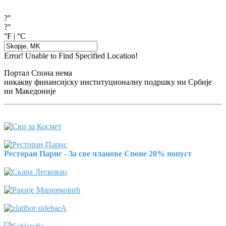
?°
?°
°F
|
°C
Error! Unable to Find Specified Location!
Портал Спона нема
никакву финансијску институционалну подршку ни Србије
ни Македоније
Ресторан Парис - За све чланове Споне 20% попуст