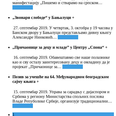
манифестацију „Пишемо и стварамо на српском
…
Опширније
„Звонари слободе“ у Бањалуци
+
27. септембар 2019. У четвртак, 3. октобра у 19 часова у
Банском двору у Бањалуци представљамо дивну књигу
Александре Нинковић
…
Опширније
,,Причаонице за децу и младе” у Центру „Спона“
+
16. септембар 2019. Обавештавмо све наше полазнике
као и сву осталу заинтересовану децу и омладину да је
пројекат ,,Причаонице за
…
Опширније
Позив за учешће на 64. Међународном београдском
сајму књига
+
15. септембар 2019. Управа за сарадњу с дијаспором и
Србима у региону Министарства спољних послова
Владе Репуболике Србије, организује традиционални
…
Опширније
1