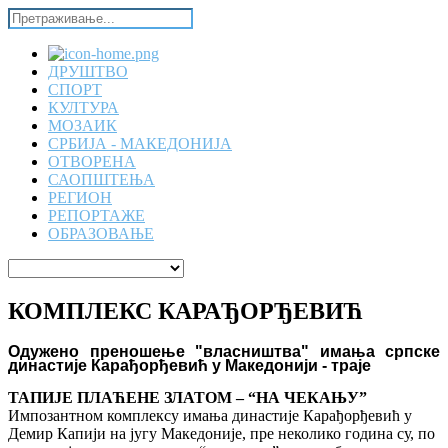
ДРУШТВО
СПОРТ
КУЛТУРА
МОЗАИК
СРБИЈА - МАКЕДОНИЈА
ОТВОРЕНА
САОПШТЕЊА
РЕГИОН
РЕПОРТАЖЕ
ОБРАЗОВАЊЕ
КОМПЛЕКС КАРАЂОРЂЕВИЋ
Одужено преношење "власништва" имања српске
династије Карађорђевић у Македонији - траје
ТАПИЈЕ ПЛАЋЕНЕ ЗЛАТОМ – “НА ЧЕКАЊУ”
Импозантном комплексу имања династије Карађорђевић у
Демир Капији на југу Македоније, пре неколико година су, по