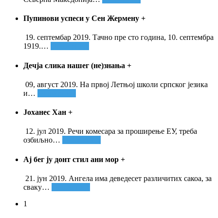
Пупинови успеси у Сен Жермену
+
19. септембар 2019. Тачно пре сто година, 10. септембра
1919.
…
Опширније
Дечја слика нашег (не)знања
+
09, август 2019. На првој Летњој школи српског језика
и
…
Опширније
Јоханес Хан
+
12. јул 2019. Речи комесара за проширење ЕУ, треба
озбиљно
…
Опширније
Ај бег ју донт стил ани мор
+
21. јун 2019. Ангела има деведесет различитих сакоа, за
сваку
…
Опширније
1