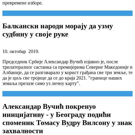
превремене изборе.
Опширније...
Балкански народи морају да узму
судбину у своје руке
10. октобар 2019.
Председник Србије Александар Вучић изјавио је, после
трилатералног састанка са премијерима Северне Македоније и
Албаније, да се разговарало у корист грађана све три земље, те
да је циљ све тројице да се до краја 2021. "границе наших
земаља прелазе само уз личну карту".
Опширније...
Александар Вучић покренуо
иницијативу - у Београду подићи
споменик Томасу Вудру Вилсону у знак
захвалности