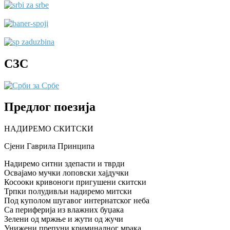
СЗС
Предлог поезија
НАДИРЕМО СКИТСКИ
Сјени Гаврила Принципа
Надиремо ситни здепасти и тврди
Освајамо мучки лоповски хајдучки
Косооки кривоноги пригушени скитски
Трпки полудивљи надиремо митски
Под куполом шугавог интернатског неба
Са периферија из влажних буџака
Зелени од мржње и жути од жучи
Унижени препуни криминалног мрака