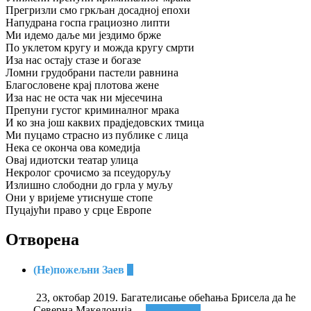
Прегризли смо гркљан досадној епохи
Напудрана госпа грациозно липти
Ми идемо даље ми јездимо брже
По уклетом кругу и можда кругу смрти
Иза нас остају стазе и богазе
Ломни грудобрани пастели равнина
Благословене крај плотова жене
Иза нас не оста чак ни мјесечина
Препуни густог криминалног мрака
И ко зна још каквих прадједовских тмица
Ми пуцамо страсно из публике с лица
Нека се оконча ова комедија
Овај идиотски театар улица
Некролог срочисмо за псеудоруљу
Излишно слободни до грла у муљу
Они у вријеме утиснуше стопе
Пуцајући право у срце Европе
Отворена
(Не)пожељни Заев
+
23, октобар 2019. Багателисање обећања Брисела да ће
Северна Македонија
…
Опширније