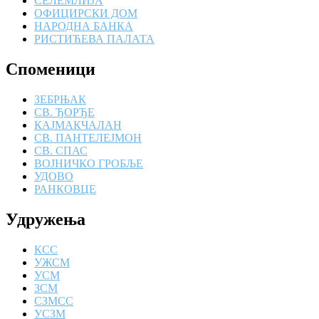
СЕЛЕМЛИЈА
ОФИЦИРСКИ ДОМ
НАРОДНА БАНКА
РИСТИЋЕВА ПАЛАТА
Споменици
ЗЕБРЊАК
СВ. ЂОРЂЕ
КАЈМАКЧАЛАН
СВ. ПАНТЕЛЕЈМОН
СВ. СПАС
ВОЈНИЧКО ГРОБЉЕ
УДОВО
РАНКОВЦЕ
Удружења
КСС
УЖСМ
УСМ
ЗСМ
СЗМСС
УСЗМ