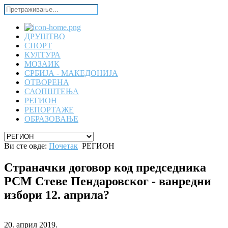
ДРУШТВО
СПОРТ
КУЛТУРА
МОЗАИК
СРБИЈА - МАКЕДОНИЈА
ОТВОРЕНА
САОПШТЕЊА
РЕГИОН
РЕПОРТАЖЕ
ОБРАЗОВАЊЕ
Ви сте овде:
Почетак
РЕГИОН
Страначки договор код председника
РСМ Стеве Пендаровског - ванредни
избори 12. априла?
20. април 2019.