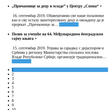
,,Причаонице за децу и младе” у Центру „Спона“
+
16. септембар 2019. Обавештавмо све наше полазнике
као и сву осталу заинтересовану децу и омладину да је
пројекат ,,Причаонице за
…
Опширније
Позив за учешће на 64. Међународном београдском
сајму књига
+
15. септембар 2019. Управа за сарадњу с дијаспором и
Србима у региону Министарства спољних послова
Владе Репуболике Србије, организује традиционални
…
Опширније
1
2
3
4
5
6
7
8
9
10