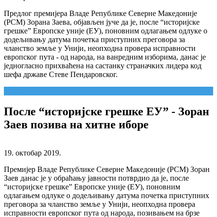
Предлог премијера Владе Републике Северне Македоније
(РСМ) Зорана Заева, објављен јуче да је, после “историјске
грешке” Европске уније (ЕУ), поновним одлагањем одлуке о
додељивању датума почетка приступних преговора за
чланство земље у Унији, неопходна провера исправности
европског пута - од народа, на ванредним изборима, данас је
једногласно прихваћена на састанку страначких лидера код
шефа државе Стеве Пендаровског.
Опширније...
После “историјске грешке ЕУ” - Зоран
Заев позива на хитне иборе
19. октобар 2019.
Премијер Владе Републике Северне Македоније (РСМ) Зоран
Заев данас је у обраћању јавности потврдио да је, после
“историјске грешке” Европске уније (ЕУ), поновним
одлагањем одлуке о додељивању датума почетка приступних
преговора за чланство земље у Унији, неопходна провера
исправности европског пута од народа, позивањем на брзе