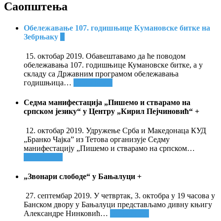
Саопштења
Обележавање 107. годишњице Кумановске битке на
Зебрњаку
+
15. октобар 2019. Обавештавамо да ће поводом
обележавања 107. годишњице Кумановске битке, а у
складу са Државним програмом обележавања
годишњица
…
Опширније
Седма манифестација „Пишемо и стварамо на
српском језику“ у Центру „Кирил Пејчиновић“
+
12. октобар 2019. Удружење Срба и Македонаца КУД
„Бранко Чајка” из Тетова организује Седму
манифестацију „Пишемо и стварамо на српском
…
Опширније
„Звонари слободе“ у Бањалуци
+
27. септембар 2019. У четвртак, 3. октобра у 19 часова у
Банском двору у Бањалуци представљамо дивну књигу
Александре Нинковић
…
Опширније