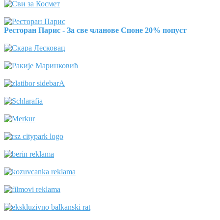
Ресторан Парис - За све чланове Споне 20% попуст