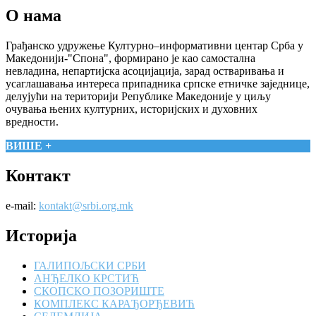
О нама
Грађанско удружење Културно–информативни центар Срба у
Македонији-"Спона", формирано је као самостална
невладина, непартијска асоцијација, зарад остваривања и
усаглашавања интереса припадника српске етничке заједнице,
делујући на територији Републике Македоније у циљу
очувања њених културних, историјских и духовних
вредности.
ВИШЕ +
Контакт
e-mail:
kontakt@srbi.org.mk
Историја
ГАЛИПОЉСКИ СРБИ
АНЂЕЛКО КРСТИЋ
СКОПСКО ПОЗОРИШТЕ
КОМПЛЕКС КАРАЂОРЂЕВИЋ