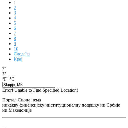
1
2
3
4
5
6
7
8
9
10
Следећа
Крај
?°
?°
°F
|
°C
Error! Unable to Find Specified Location!
Портал Спона нема
никакву финансијску институционалну подршку ни Србије
ни Македоније