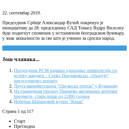
22. септембар 2019.
Председник Србије Александар Вучић покренуо је
иницијативу да 28. председнику САД Томасу Вудру Вилсону
буде подигнут споменик у истоименом београдском булевару,
у знак захвалности за све што је учинио за српски народ.
Опширније...
Још чланака...
Председник РСМ најавио одрицање привилегија по
истеку мандата – Стево Пендаровски „отказује“
председничку пензију
Друга манифестација “Органска трпеза” у Куманову
На граничном прелазу Прешево заплењени антички
предмети, стари више од 2.000 година
Небојша Шарановић купио "Краш"
Страна 1 од 117
Старт
Претходна