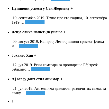
Пупинови успеси у Сен Жермену
+
19. септембар 2019. Тачно пре сто година, 10. септембра
1919.
…
Опширније
Дечја слика нашег (не)знања
+
09, август 2019. На првој Летњој школи српског језика
и
…
Опширније
Јоханес Хан
+
12. јул 2019. Речи комесара за проширење ЕУ, треба
озбиљно
…
Опширније
Ај бег ју донт стил ани мор
+
21. јун 2019. Ангела има деведесет различитих сакоа, за
сваку
…
Опширније
1