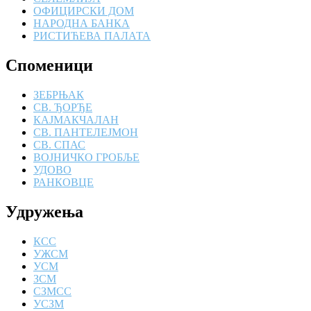
ОФИЦИРСКИ ДОМ
НАРОДНА БАНКА
РИСТИЋЕВА ПАЛАТА
Споменици
ЗЕБРЊАК
СВ. ЂОРЂЕ
КАЈМАКЧАЛАН
СВ. ПАНТЕЛЕЈМОН
СВ. СПАС
ВОЈНИЧКО ГРОБЉЕ
УДОВО
РАНКОВЦЕ
Удружења
КСС
УЖСМ
УСМ
ЗСМ
СЗМСС
УСЗМ