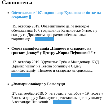
Саопштења
Обележавање 107. годишњице Кумановске битке на
Зебрњаку
+
15. октобар 2019. Обавештавамо да ће поводом
обележавања 107. годишњице Кумановске битке, а у
складу са Државним програмом обележавања
годишњица
…
Опширније
Седма манифестација „Пишемо и стварамо на
српском језику“ у Центру „Кирил Пејчиновић“
+
12. октобар 2019. Удружење Срба и Македонаца КУД
„Бранко Чајка” из Тетова организује Седму
манифестацију „Пишемо и стварамо на српском
…
Опширније
„Звонари слободе“ у Бањалуци
+
27. септембар 2019. У четвртак, 3. октобра у 19 часова у
Банском двору у Бањалуци представљамо дивну књигу
Александре Нинковић
…
Опширније