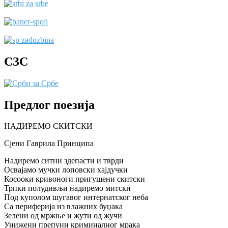
СЗС
Предлог поезија
НАДИРЕМО СКИТСКИ
Сјени Гаврила Принципа
Надиремо ситни здепасти и тврди
Освајамо мучки лоповски хајдучки
Косооки кривоноги пригушени скитски
Трпки полудивљи надиремо митски
Под куполом шугавог интернатског неба
Са периферија из влажних буџака
Зелени од мржње и жути од жучи
Унижени препуни криминалног мрака