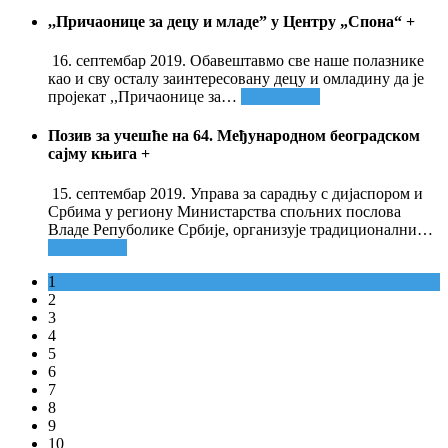
,,Причаонице за децу и младе” у Центру „Спона“
+
16. септембар 2019. Обавештавмо све наше полазнике
као и сву осталу заинтересовану децу и омладину да је
пројекат ,,Причаонице за
…
Опширније
Позив за учешће на 64. Међународном београдском
сајму књига
+
15. септембар 2019. Управа за сарадњу с дијаспором и
Србима у региону Министарства спољних послова
Владе Репуболике Србије, организује традиционални
…
Опширније
1
2
3
4
5
6
7
8
9
10