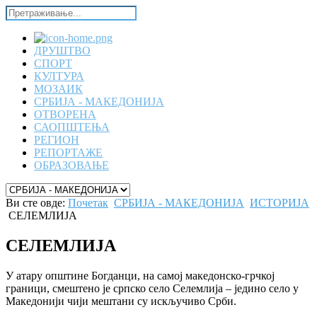
ДРУШТВО
СПОРТ
КУЛТУРА
МОЗАИК
СРБИЈА - МАКЕДОНИЈА
ОТВОРЕНА
САОПШТЕЊА
РЕГИОН
РЕПОРТАЖЕ
ОБРАЗОВАЊЕ
Ви сте овде:
Почетак
СРБИЈА - МАКЕДОНИЈА
ИСТОРИЈА
СЕЛЕМЛИЈА
СЕЛЕМЛИЈА
У атару општине Богданци, на самој македонско-грчкој
граници, смештено је српско село Селемлија – једино село у
Македонији чији мештани су искључиво Срби.