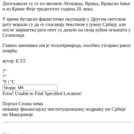
Досељавали су се из околине Лесковца, Врања, Врањске бање
и из Криве Феје тридесетих година 20. века.
У време бугарске фашистичке окупације у Другом светском
рату морали су да се спасавају бекством у јужну Србију, али
после завршетка рата опет су дошли на своја кућна огњишта у
Селемлији.
Главно занимање им је пољопривреда, посебно узгајање раног
поврћа.
аутор: Б.Т.Г.
?°
?°
°F
|
°C
Error! Unable to Find Specified Location!
Портал Спона нема
никакву финансијску институционалну подршку ни Србије
ни Македоније