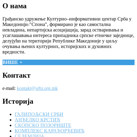
О нама
Грађанско удружење Културно–информативни центар Срба у
Македонији-"Спона", формирано је као самостална
невладина, непартијска асоцијација, зарад остваривања и
усаглашавања интереса припадника српске етничке заједнице,
делујући на територији Републике Македоније у циљу
очувања њених културних, историјских и духовних
вредности.
ВИШЕ +
Контакт
e-mail:
kontakt@srbi.org.mk
Историја
ГАЛИПОЉСКИ СРБИ
АНЂЕЛКО КРСТИЋ
СКОПСКО ПОЗОРИШТЕ
КОМПЛЕКС КАРАЂОРЂЕВИЋ
СЕЛЕМЛИЈА