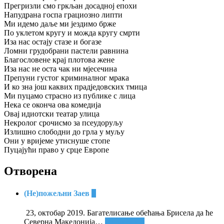
Прегризли смо гркљан досадној епохи
Напудрана госпа грациозно липти
Ми идемо даље ми јездимо брже
По уклетом кругу и можда кругу смрти
Иза нас остају стазе и богазе
Ломни грудобрани пастели равнина
Благословене крај плотова жене
Иза нас не оста чак ни мјесечина
Препуни густог криминалног мрака
И ко зна још каквих прадједовских тмица
Ми пуцамо страсно из публике с лица
Нека се оконча ова комедија
Овај идиотски театар улица
Некролог срочисмо за псеудоруљу
Излишно слободни до грла у муљу
Они у вријеме утиснуше стопе
Пуцајући право у срце Европе
Отворена
(Не)пожељни Заев
+
23, октобар 2019. Багателисање обећања Брисела да ће
Северна Македонија
…
Опширније