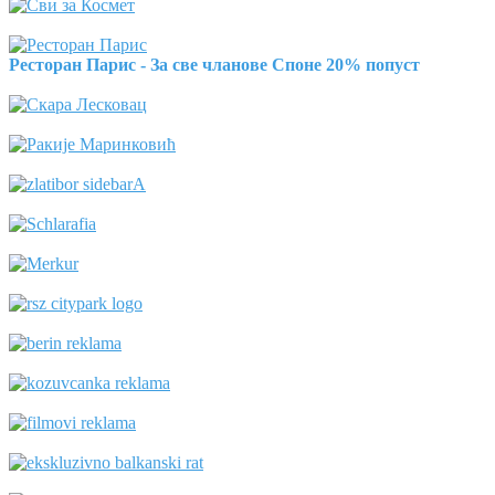
Ресторан Парис - За све чланове Споне 20% попуст