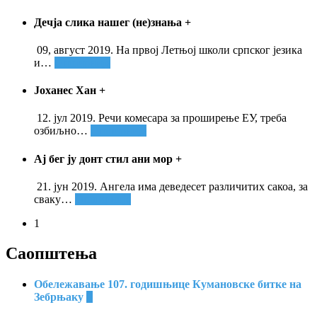
Дечја слика нашег (не)знања
+
09, август 2019. На првој Летњој школи српског језика
и
…
Опширније
Јоханес Хан
+
12. јул 2019. Речи комесара за проширење ЕУ, треба
озбиљно
…
Опширније
Ај бег ју донт стил ани мор
+
21. јун 2019. Ангела има деведесет различитих сакоа, за
сваку
…
Опширније
1
Саопштења
Обележавање 107. годишњице Кумановске битке на
Зебрњаку
+