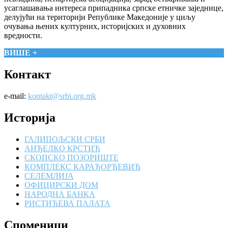
усаглашавања интереса припадника српске етничке заједнице,
делујући на територији Републике Македоније у циљу
очувања њених културних, историјских и духовних
вредности.
ВИШЕ +
Контакт
e-mail:
kontakt@srbi.org.mk
Историја
ГАЛИПОЉСКИ СРБИ
АНЂЕЛКО КРСТИЋ
СКОПСКО ПОЗОРИШТЕ
КОМПЛЕКС КАРАЂОРЂЕВИЋ
СЕЛЕМЛИЈА
ОФИЦИРСКИ ДОМ
НАРОДНА БАНКА
РИСТИЋЕВА ПАЛАТА
Споменици