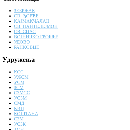
ЗЕБРЊАК
СВ. ЂОРЂЕ
КАЈМАКЧАЛАН
СВ. ПАНТЕЛЕЈМОН
СВ. СПАС
ВОЈНИЧКО ГРОБЉЕ
УДОВО
РАНКОВЦЕ
Удружења
КСС
УЖСМ
УСМ
ЗСМ
СЗМСС
УСЗМ
СМД
КИЦ
КОШТАНА
СЗМ
УСЗК
ТСЖ