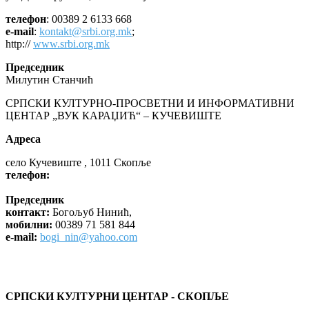
телефон
: 00389 2 6133 668
e-mail
:
kontakt@srbi.org.mk
;
http://
www.srbi.org.mk
Председник
Милутин Станчић
СРПСКИ КУЛТУРНО-ПРОСВЕТНИ И ИНФОРМАТИВНИ
ЦЕНТАР „ВУК КАРАЏИЋ“ – КУЧЕВИШТЕ
Адреса
село Кучевиште , 1011 Скопље
телефон:
Председник
контакт:
Богољуб Нинић,
мобилни:
00389 71 581 844
e-mail:
bogi_nin@yahoo.com
СРПСКИ КУЛТУРНИ ЦЕНТАР - СКОПЉЕ