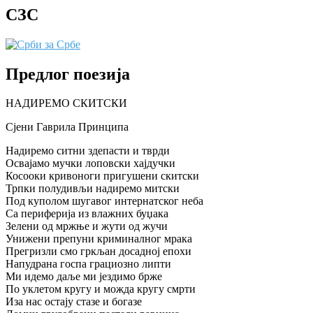
СЗС
Предлог поезија
НАДИРЕМО СКИТСКИ
Сјени Гаврила Принципа
Надиремо ситни здепасти и тврди
Освајамо мучки лоповски хајдучки
Косооки кривоноги пригушени скитски
Трпки полудивљи надиремо митски
Под куполом шугавог интернатског неба
Са периферија из влажних буџака
Зелени од мржње и жути од жучи
Унижени препуни криминалног мрака
Прегризли смо гркљан досадној епохи
Напудрана госпа грациозно липти
Ми идемо даље ми јездимо брже
По уклетом кругу и можда кругу смрти
Иза нас остају стазе и богазе