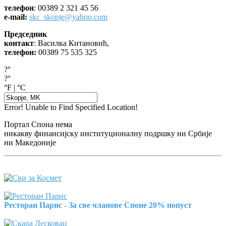
телефон
: 00389 2 321 45 56
e-mail:
skc_skopje@yahoo.com
Председник
контакт
: Василка Китановић,
телефон:
00389 75 535 325
?°
?°
°F
|
°C
Error! Unable to Find Specified Location!
Портал Спона нема
никакву финансијску институционалну подршку ни Србије
ни Македоније
Ресторан Парис - За све чланове Споне 20% попуст