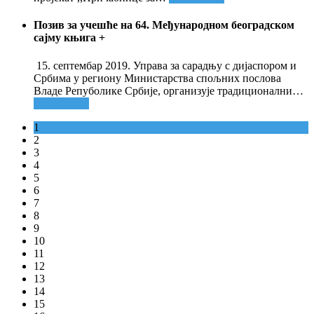
Позив за учешће на 64. Међународном београдском
сајму књига
+
15. септембар 2019. Управа за сарадњу с дијаспором и
Србима у региону Министарства спољних послова
Владе Репуболике Србије, организује традиционални
…
Опширније
1
2
3
4
5
6
7
8
9
10
11
12
13
14
15