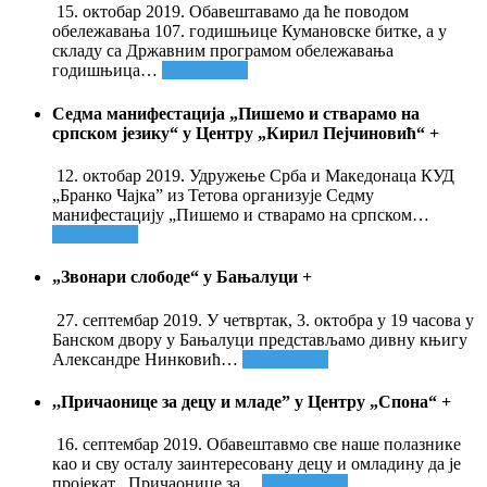
15. октобар 2019. Обавештавамо да ће поводом
обележавања 107. годишњице Кумановске битке, а у
складу са Државним програмом обележавања
годишњица
…
Опширније
Седма манифестација „Пишемо и стварамо на
српском језику“ у Центру „Кирил Пејчиновић“
+
12. октобар 2019. Удружење Срба и Македонаца КУД
„Бранко Чајка” из Тетова организује Седму
манифестацију „Пишемо и стварамо на српском
…
Опширније
„Звонари слободе“ у Бањалуци
+
27. септембар 2019. У четвртак, 3. октобра у 19 часова у
Банском двору у Бањалуци представљамо дивну књигу
Александре Нинковић
…
Опширније
,,Причаонице за децу и младе” у Центру „Спона“
+
16. септембар 2019. Обавештавмо све наше полазнике
као и сву осталу заинтересовану децу и омладину да је
пројекат ,,Причаонице за
…
Опширније