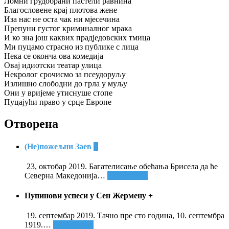
Ломни грудобрани пастели равнина
Благословене крај плотова жене
Иза нас не оста чак ни мјесечина
Препуни густог криминалног мрака
И ко зна још каквих прадједовских тмица
Ми пуцамо страсно из публике с лица
Нека се оконча ова комедија
Овај идиотски театар улица
Некролог срочисмо за псеудоруљу
Излишно слободни до грла у муљу
Они у вријеме утиснуше стопе
Пуцајући право у срце Европе
Отворена
(Не)пожељни Заев
+
23, октобар 2019. Багателисање обећања Брисела да ће
Северна Македонија
…
Опширније
Пупинови успеси у Сен Жермену
+
19. септембар 2019. Тачно пре сто година, 10. септембра
1919.
…
Опширније