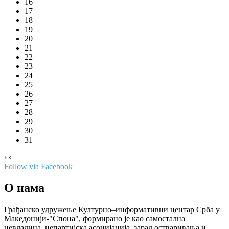
16
17
18
19
20
21
22
23
24
25
26
27
28
29
30
31
›
‹
Follow via Facebook
О нама
Грађанско удружење Културно–информативни центар Срба у
Македонији-"Спона", формирано је као самостална
невладина, непартијска асоцијација, зарад остваривања и