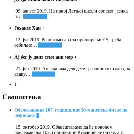
09, август 2019. На првој Летњој школи српског језика
и
…
Опширније
Јоханес Хан
+
12. јул 2019. Речи комесара за проширење ЕУ, треба
озбиљно
…
Опширније
Ај бег ју донт стил ани мор
+
21. јун 2019. Ангела има деведесет различитих сакоа, за
сваку
…
Опширније
1
Саопштења
Обележавање 107. годишњице Кумановске битке на
Зебрњаку
+
15. октобар 2019. Обавештавамо да ће поводом
обележавања 107. годишњице Кумановске битке, а у