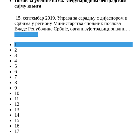
Позив за учешће на 64. Међународном београдском
сајму књига
+
15. септембар 2019. Управа за сарадњу с дијаспором и
Србима у региону Министарства спољних послова
Владе Репуболике Србије, организује традиционални
…
Опширније
1
2
3
4
5
6
7
8
9
10
11
12
13
14
15
16
17