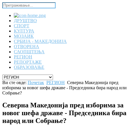
ДРУШТВО
СПОРТ
КУЛТУРА
МОЗАИК
СРБИЈА - МАКЕДОНИЈА
ОТВОРЕНА
САОПШТЕЊА
РЕГИОН
РЕПОРТАЖЕ
ОБРАЗОВАЊЕ
Ви сте овде:
Почетак
РЕГИОН
Северна Македонија пред
изборима за новог шефа државе - Председника бира народ или
Собрање?
Северна Македонија пред изборима за
новог шефа државе - Председника бира
народ или Собрање?