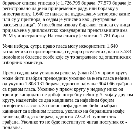
бирачког списка уписано је 1.726.795 бирача, 77.579 бирача је
регистровано да је на привременом раду, или боравку у
иностранству, 1.640 се налазе на издржавању затворске казне
или су у притвора, а седам је уписано као „унутрашње
расељена лица“. У посебном изводу бирачког списка су лица
пријављена у дипломатско конзуларним представништвима
РСМ у иностранству. На том списку је уписан 1.781 бирач.
Уочи избора, сутра право гласа могу искористити 1.640
затвореника и притвореника, седморо расељених, као и 3.583
немоћне и болесне особе које су то затражиле од општинских
изборних комисија.
Према садашњем уставном решењу (члан 81) у првом кругу
може бити изабран председник уколико за њега гласа већина
од укупно 1.808.131 бирача, односно најмање 904.066 грађана
са правом гласа. Уколико у првом кругу у недељу нико од
тројице кандидата не добије потребну већину, 5. маја у другом
кругу, надметаће се два кандидата са највећим бројем
освојених гласова. За новог шефа државе биће изабран
кандидат са већином гласова, уколико на биралишта изађе
више од 40 одсто бирача, односно 723.253 пунолетних
грађана. Уколико то не буде постигнуто читав поступак се -
понавља.