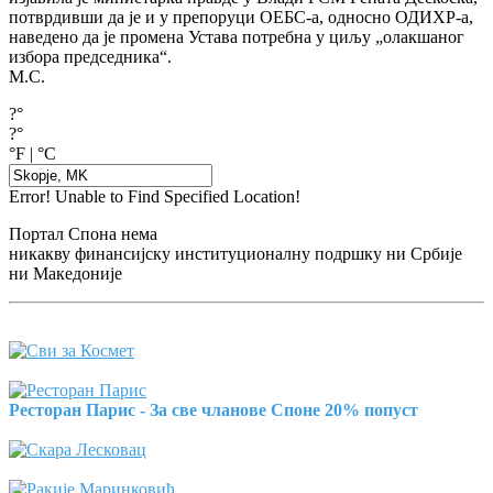
потврдивши да је и у препоруци ОЕБС-а, односно ОДИХР-а,
наведено да је промена Устава потребна у циљу „олакшаног
избора председника“.
М.С.
?°
?°
°F
|
°C
Error! Unable to Find Specified Location!
Портал Спона нема
никакву финансијску институционалну подршку ни Србије
ни Македоније
Ресторан Парис - За све чланове Споне 20% попуст