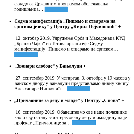
складу са Државним програмом обележавања
годишњица
…
Опширније
Седма манифестација „Пишемо и стварамо на
српском језику“ у Центру „Кирил Пејчиновић“
+
12. октобар 2019. Удружење Срба и Македонаца КУД
„Бранко Чајка” из Тетова организује Седму
манифестацију „Пишемо и стварамо на српском
…
Опширније
„Звонари слободе“ у Бањалуци
+
27. септембар 2019. У четвртак, 3. октобра у 19 часова у
Банском двору у Бањалуци представљамо дивну књигу
Александре Нинковић
…
Опширније
,,Причаонице за децу и младе” у Центру „Спона“
+
16. септембар 2019. Обавештавмо све наше полазнике
као и сву осталу заинтересовану децу и омладину да је
пројекат ,,Причаонице за
…
Опширније