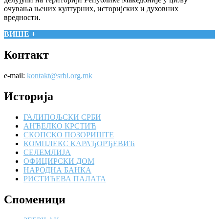
очувања њених културних, историјских и духовних
вредности.
ВИШЕ +
Контакт
e-mail:
kontakt@srbi.org.mk
Историја
ГАЛИПОЉСКИ СРБИ
АНЂЕЛКО КРСТИЋ
СКОПСКО ПОЗОРИШТЕ
КОМПЛЕКС КАРАЂОРЂЕВИЋ
СЕЛЕМЛИЈА
ОФИЦИРСКИ ДОМ
НАРОДНА БАНКА
РИСТИЋЕВА ПАЛАТА
Споменици