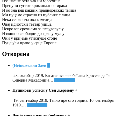
Иза нас не оста чак ни мјесечина
Препуни густог криминалног мрака
И ко зна још каквих прадједовских тмица
Ми пуцамо страсно из публике с лица
Нека се оконча ова комедија
Овај идиотски театар улица
Некролог срочисмо за псеудоруљу
Излишно слободни до грла у муљу
Они у вријеме утиснуше стопе
Пуцајући право у срце Европе
Отворена
(Не)пожељни Заев
+
23, октобар 2019. Багателисање обећања Брисела да ће
Северна Македонија
…
Опширније
Пупинови успеси у Сен Жермену
+
19. септембар 2019. Тачно пре сто година, 10. септембра
1919.
…
Опширније
Дечја слика нашег (не)знања
+