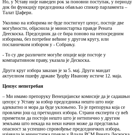
Но, у Уставу није наведен рок за поновни поступак, у периоду
док би функцију председника обављао спикер парламента –
Талат Џафери.
Уколико на изборима не буде постигнут ценус, постоје две
могућности, објаснила је министартка правде Рената
Деескоска. Председник да се бира поново на непосредним
изборима, без потребне већине у другом кругу, или
посланичким избором у - Собрању.
- То су две различите могуће опције које постоје у
компаративном праву, указала је Дескоска.
Други круг избора заказан је за 5. мај. Други мандат
актуелном пшефу државе Ђорђу Иванову истиче 12. маја.
Цензус непотребан
– Ми имамо препоруку Венецијанске комисије да је садашњи
цензус у Уставу за избор председника нешто што није
адекватно и мора да буде уклоњено. То је препорука која се
провлачи још од претходних избора. Страни експерти су већ
приметили да постоји нешто што је нетипично у другим
земљама што некада на неки начин може да представља
опасност за успешно спровођење председничких избора,
изјавила је министарка правде у Влади РСМ Рената Дескоска,