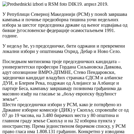
19. април 2019.
У Републици Северној Македонији (РСМ) у поноћ завршава
кампања и почиње предизборна тишина уочи недељних
избора за шестог председника државе од њеног издвајања од
бивше југословенске федерације осамостаљењем 1991.
године.
У недељу ће, уз председничке, бити одржани и превремени
локални избори у општинама Охрид, Дебар и Ново Село.
Последњим митинзима троје председничких кандидата –
универзитетски професори Гордана Сиљановска Давкова,
адут опозиционе ВМРО-ДПМНЕ, Стево Пендаровски,
заједнички кандидат владућих странака СДСМ и албанске
ДУИ, и Блерим Река, подржан од Алијансе за Албанце и
партије Беса, кампању завршавају позивима грађанима да
масовно изађу на гласање за „бољу европску будућност
земље“.
Шести председнички избори у РСМ, како је потврђено из
Државне изборне комисије (ДИК) у Скопљу, спровешће се од
07 до 19 часова, на 3.480 бирачких места у 80 општина и
главном граду земље Скопљу и на 32 изборна пункта у
иностранству. Према јединственом бирачком списку, у РСМ
право гласа има 1.808.131 грађанин. Конкретно у изводима