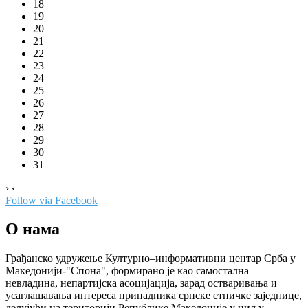
18
19
20
21
22
23
24
25
26
27
28
29
30
31
›
‹
Follow via Facebook
О нама
Грађанско удружење Културно–информативни центар Срба у
Македонији-"Спона", формирано је као самостална
невладина, непартијска асоцијација, зарад остваривања и
усаглашавања интереса припадника српске етничке заједнице,
делујући на територији Републике Македоније у циљу