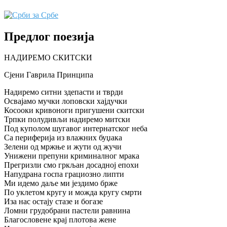
Предлог поезија
НАДИРЕМО СКИТСКИ
Сјени Гаврила Принципа
Надиремо ситни здепасти и тврди
Освајамо мучки лоповски хајдучки
Косооки кривоноги пригушени скитски
Трпки полудивљи надиремо митски
Под куполом шугавог интернатског неба
Са периферија из влажних буџака
Зелени од мржње и жути од жучи
Унижени препуни криминалног мрака
Прегризли смо гркљан досадној епохи
Напудрана госпа грациозно липти
Ми идемо даље ми јездимо брже
По уклетом кругу и можда кругу смрти
Иза нас остају стазе и богазе
Ломни грудобрани пастели равнина
Благословене крај плотова жене