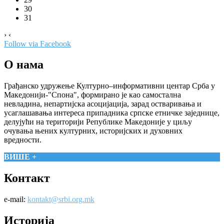
30
31
›
‹
Follow via Facebook
О нама
Грађанско удружење Културно–информативни центар Срба у
Македонији-"Спона", формирано је као самостална
невладина, непартијска асоцијација, зарад остваривања и
усаглашавања интереса припадника српске етничке заједнице,
делујући на територији Републике Македоније у циљу
очувања њених културних, историјских и духовних
вредности.
ВИШЕ +
Контакт
e-mail:
kontakt@srbi.org.mk
Историја