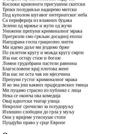
Косооки кривоноги пригушени скитски
Трпки полудивљи надиремо митски
Под куполом шугавог интернатског неба
Са периферија из влажних буџака
Зелени од мржње и жути од жучи
Унижени препуни криминалног мрака
Прегризли смо гркљан досадној епохи
Напудрана госпа грациозно липти
Ми идемо даље ми јездимо брже
По уклетом кругу и можда кругу смрти
Иза нас остају стазе и богазе
Ломни грудобрани пастели равнина
Благословене крај плотова жене
Иза нас не оста чак ни мјесечина
Препуни густог криминалног мрака
И ко зна још каквих прадједовских тмица
Ми пуцамо страсно из публике с лица
Нека се оконча ова комедија
Овај идиотски театар улица
Некролог срочисмо за псеудоруљу
Излишно слободни до грла у муљу
Они у вријеме утиснуше стопе
Пуцајући право у срце Европе