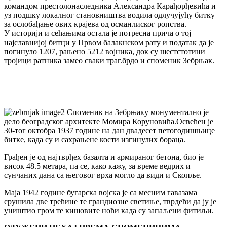
командом престолонаследника Александра Карађорђевића и
уз подшку локалног становништва водила одлучујућу битку
за ослобађање ових крајева од османлиског ропства.
У историји и сећањима остала је потресна прича о тој
најславнијој битци у Првом балакнском рату и податак да је
погинуло 1207, рањено 5212 војника, док су шестстотини
тројици ратника замео сваки траг.брдо и споменик Зебрњак.
Споменик на Зебрњаку монументално је
дело београдског архитекте Момира Коруновића.Освећен је
30-тог октобра 1937 године на дан двадесет петогодишњице
битке, када су и сахрањене кости изгинулих бораца.
Грађен је од најтврђех базалта и армираног бетона, био је
висок 48.5 метара, па се, како кажу, за време ведрих и
сунчаних дана са његовог врха могло да види и Скопље.
Маја 1942 године бугарска војска је са месним гавазама
срушила две трећине те грандиозне светиње, тврдећи да ју је
уништио гром те кишовите ноћи када су запаљени фитиљи.