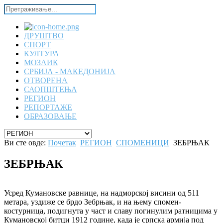
ДРУШТВО
СПОРТ
КУЛТУРА
МОЗАИК
СРБИЈА - МАКЕДОНИЈА
ОТВОРЕНА
САОПШТЕЊА
РЕГИОН
РЕПОРТАЖЕ
ОБРАЗОВАЊЕ
Ви сте овде:
Почетак
РЕГИОН
СПОМЕНИЦИ
ЗЕБРЊАК
ЗЕБРЊАК
Усред Кумановске равнице, на надморској висини од 511
метара, уздиже се брдо Зебрњак, и на њему спомен-
костурница, подигнута у част и славу погинулим ратницима у
Кумановској битци 1912 године, када је српска армија под