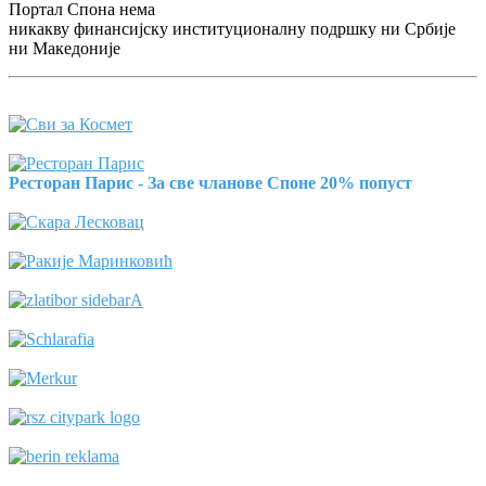
Портал Спона нема
никакву финансијску институционалну подршку ни Србије
ни Македоније
Ресторан Парис - За све чланове Споне 20% попуст