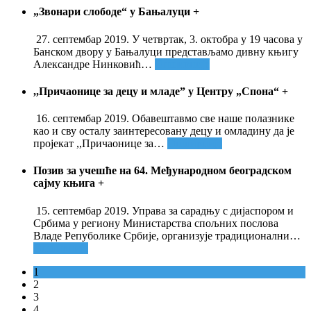
„Звонари слободе“ у Бањалуци
+
27. септембар 2019. У четвртак, 3. октобра у 19 часова у
Банском двору у Бањалуци представљамо дивну књигу
Александре Нинковић
…
Опширније
,,Причаонице за децу и младе” у Центру „Спона“
+
16. септембар 2019. Обавештавмо све наше полазнике
као и сву осталу заинтересовану децу и омладину да је
пројекат ,,Причаонице за
…
Опширније
Позив за учешће на 64. Међународном београдском
сајму књига
+
15. септембар 2019. Управа за сарадњу с дијаспором и
Србима у региону Министарства спољних послова
Владе Репуболике Србије, организује традиционални
…
Опширније
1
2
3
4