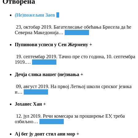
Отворена
(Не)пожељни Заев
+
23, октобар 2019. Багателисање обећања Брисела да ће
Северна Македонија
…
Опширније
Пупинови успеси у Сен Жермену
+
19. септембар 2019. Тачно пре сто година, 10. септембра
1919.
…
Опширније
Дечја слика нашег (не)знања
+
09, август 2019. На првој Летњој школи српског језика
и
…
Опширније
Јоханес Хан
+
12. јул 2019. Речи комесара за проширење ЕУ, треба
озбиљно
…
Опширније
Ај бег ју донт стил ани мор
+