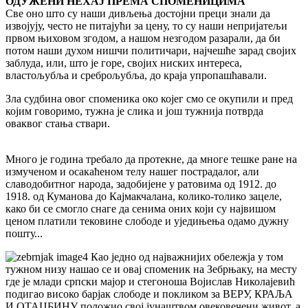
ОДУЖЕНИ НЕХАЈ ПРЕМА СПОМЕНИЦИМА
Све оно што су наши дивљења достојни преци знали да
извојују, често не питајући за цену, то су наши непријатељи
првом њиховом згодом, а нашом незгодом разарали, да би
потом наши духом нишчи политичари, најчешће зарад својих
заблуда, или, што је горе, својих ниских интереса,
властољубља и среброљубља, до краја упропашћавали.
Зла судбина овог споменика око којег смо се окупили и пред
којим говоримо, тужна је слика и још тужнија потврда
оваквог стања ствари.
Много је година требало да протекне, да многе тешке ране на
измученом и осакаћеном телу нашег пострадалог, али
славодобитног народа, задобијене у ратовима од 1912. до
1918. од Куманова до Кајмакчалана, колико-толико зацеле,
како би се смогло снаге да сенима оних који су највишом
ценом платили тековине слободе и уједињења одамо дужну
пошту...
Као једно од најважнијих обележја у том
тужном низу нашао се и овај споменик на Зебрњаку, на месту
где је млади српски мајор и стегоноша Војислав Николајевић
подигао високо барјак слободе и покликом за ВЕРУ, КРАЉА
И ОТАЏБИНУ положио свој јунаштвом овековечени живот, а