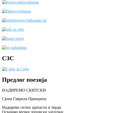
СЗС
Предлог поезија
НАДИРЕМО СКИТСКИ
Сјени Гаврила Принципа
Надиремо ситни здепасти и тврди
Освајамо мучки лоповски хајдучки