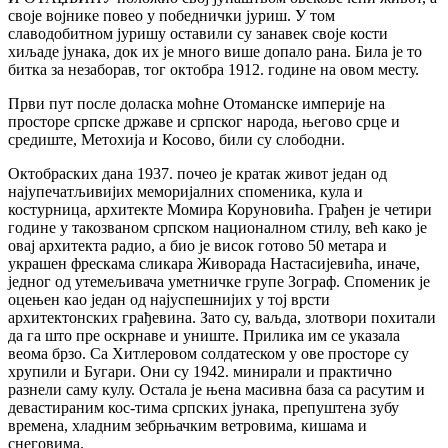
своје војнике повео у победнички јуриш. У том
славодобитном јуришу оставили су занавек своје кости
хиљаде јунака, док их је много више допало рана. Била је то
битка за незаборав, тог октобра 1912. године на овом месту.
Први пут после доласка моћне Отоманске империје на
просторе српске државе и српског народа, његово срце и
средиште, Метохија и Косово, били су слободни.
Октобраских дана 1937. почео је кратак живот један од
најупечатљивијих меморијалних споменика, кула и
костурница, архитекте Момира Коруновића. Грађен је четири
године у такозваном српском националном стилу, већ како је
овај архитекта радио, а био је висок готово 50 метара и
украшен фрескама сликара Живорада Настасијевића, иначе,
једног од утемељивача уметничке групе Зограф. Споменик је
оцењен као један од најуспешнијих у тој врсти
архитектонских грађевина. Зато су, ваљда, злотвори похитали
да га што пре оскрнаве и униште. Прилика им се указала
веома брзо. Са Хитлеровом солдатеском у ове просторе су
хрупили и Бугари. Они су 1942. минирали и практично
разнели саму кулу. Остала је њена масивна база са расутим и
девастираним кос-тима српских јунака, препуштена зубу
времена, хладним зебрњачким ветровима, кишама и
снеговима.