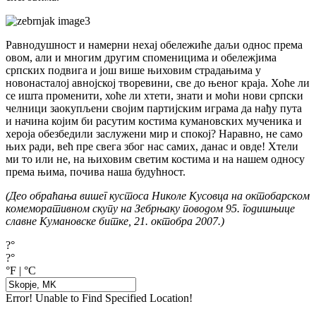
Равнодушност и намерни нехај обележиће даљи однос према
овом, али и многим другим споменицима и обележјима
српских подвига и још више њиховим страдањима у
новонасталој авнојској творевини, све до њеног краја. Хоће ли
се ишта променити, хоће ли хтети, знати и моћи нови српски
челници заокупљени својим партијским играма да нађу пута
и начина којим би расутим костима кумановских мученика и
хероја обезбедили заслужени мир и спокој? Наравно, не само
њих ради, већ пре свега због нас самих, данас и овде! Хтели
ми то или не, на њиховим светим костима и на нашем односу
према њима, почива наша будућност.
(Део обраћања вишег кустоса Николе Кусовца на октобарском
комеморативном скупу на Зебрњаку поводом 95. годишњице
славне Кумановске битке, 21. октобра 2007.)
?°
?°
°F
|
°C
Error! Unable to Find Specified Location!