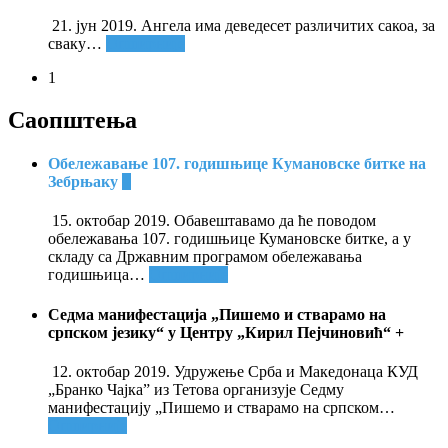
21. јун 2019. Ангела има деведесет различитих сакоа, за
сваку
…
Опширније
1
Саопштења
Обележавање 107. годишњице Кумановске битке на
Зебрњаку
+
15. октобар 2019. Обавештавамо да ће поводом
обележавања 107. годишњице Кумановске битке, а у
складу са Државним програмом обележавања
годишњица
…
Опширније
Седма манифестација „Пишемо и стварамо на
српском језику“ у Центру „Кирил Пејчиновић“
+
12. октобар 2019. Удружење Срба и Македонаца КУД
„Бранко Чајка” из Тетова организује Седму
манифестацију „Пишемо и стварамо на српском
…
Опширније