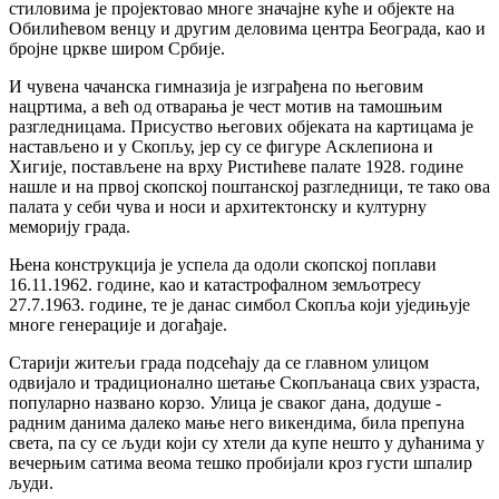
стиловима је пројектовао многе значајне куће и објекте на
Обилићевом венцу и другим деловима центра Београда, као и
бројне цркве широм Србије.
И чувена чачанска гимназија је изграђена по његовим
нацртима, а већ од отварања је чест мотив на тамошњим
разгледницама. Присуство његових објеката на картицама је
настављено и у Скопљу, јер су се фигуре Асклепиона и
Хигије, постављене на врху Ристићеве палате 1928. године
нашле и на првој скопској поштанској разгледници, те тако ова
палата у себи чува и носи и архитектонску и културну
меморију града.
Њена конструкција је успела да одоли скопској поплави
16.11.1962. године, као и катастрофалном земљотресу
27.7.1963. године, те је данас симбол Скопља који уједињује
многе генерације и догађаје.
Старији житељи града подсећају да се главном улицом
одвијало и традиционално шетање Скопљанаца свих узраста,
популарно названо корзо. Улица је сваког дана, додуше -
радним данима далеко мање него викендима, била препуна
света, па су се људи који су хтели да купе нешто у дућанима у
вечерњим сатима веома тешко пробијали кроз густи шпалир
људи.