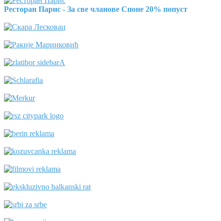
Ресторан Парис - За све чланове Споне 20% попуст