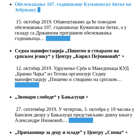
Обележавање 107. годишњице Кумановске битке на
Зебрњаку
+
15. октобар 2019. Обавештавамо да ће поводом
обележавања 107. годишњице Кумановске битке, а у
складу са Државним програмом обележавања
годишњица
…
Опширније
Седма манифестација „Пишемо и стварамо на
српском језику“ у Центру „Кирил Пејчиновић“
+
12. октобар 2019. Удружење Срба и Македонаца КУД
„Бранко Чајка” из Тетова организује Седму
манифестацију „Пишемо и стварамо на српском
…
Опширније
„Звонари слободе“ у Бањалуци
+
27. септембар 2019. У четвртак, 3. октобра у 19 часова у
Банском двору у Бањалуци представљамо дивну књигу
Александре Нинковић
…
Опширније
,,Причаонице за децу и младе” у Центру „Спона“
+