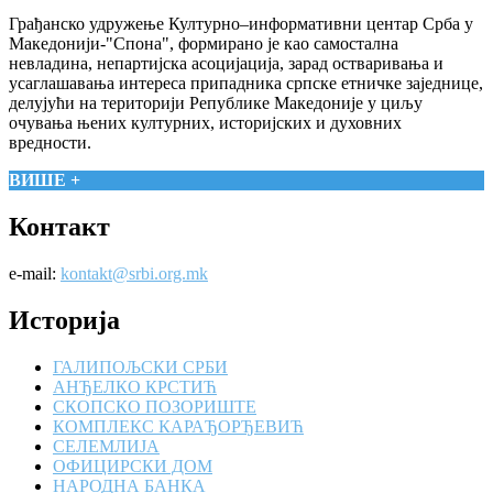
Грађанско удружење Културно–информативни центар Срба у
Македонији-"Спона", формирано је као самостална
невладина, непартијска асоцијација, зарад остваривања и
усаглашавања интереса припадника српске етничке заједнице,
делујући на територији Републике Македоније у циљу
очувања њених културних, историјских и духовних
вредности.
ВИШЕ +
Контакт
e-mail:
kontakt@srbi.org.mk
Историја
ГАЛИПОЉСКИ СРБИ
АНЂЕЛКО КРСТИЋ
СКОПСКО ПОЗОРИШТЕ
КОМПЛЕКС КАРАЂОРЂЕВИЋ
СЕЛЕМЛИЈА
ОФИЦИРСКИ ДОМ
НАРОДНА БАНКА