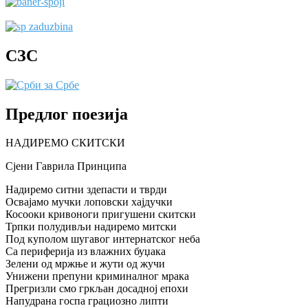
СЗС
Предлог поезија
НАДИРЕМО СКИТСКИ
Сјени Гаврила Принципа
Надиремо ситни здепасти и тврди
Освајамо мучки лоповски хајдучки
Косооки кривоноги пригушени скитски
Трпки полудивљи надиремо митски
Под куполом шугавог интернатског неба
Са периферија из влажних буџака
Зелени од мржње и жути од жучи
Унижени препуни криминалног мрака
Прегризли смо гркљан досадној епохи
Напудрана госпа грациозно липти