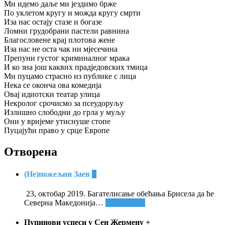
Ми идемо даље ми јездимо брже
По уклетом кругу и можда кругу смрти
Иза нас остају стазе и богазе
Ломни грудобрани пастели равнина
Благословене крај плотова жене
Иза нас не оста чак ни мјесечина
Препуни густог криминалног мрака
И ко зна још каквих прадједовских тмица
Ми пуцамо страсно из публике с лица
Нека се оконча ова комедија
Овај идиотски театар улица
Некролог срочисмо за псеудоруљу
Излишно слободни до грла у муљу
Они у вријеме утиснуше стопе
Пуцајући право у срце Европе
Отворена
(Не)пожељни Заев
+
23, октобар 2019. Багателисање обећања Брисела да ће
Северна Македонија
…
Опширније
Пупинови успеси у Сен Жермену
+