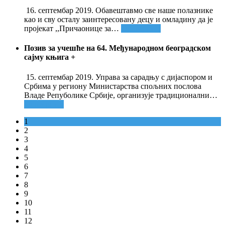
16. септембар 2019. Обавештавмо све наше полазнике
као и сву осталу заинтересовану децу и омладину да је
пројекат ,,Причаонице за
…
Опширније
Позив за учешће на 64. Међународном београдском
сајму књига
+
15. септембар 2019. Управа за сарадњу с дијаспором и
Србима у региону Министарства спољних послова
Владе Репуболике Србије, организује традиционални
…
Опширније
1
2
3
4
5
6
7
8
9
10
11
12