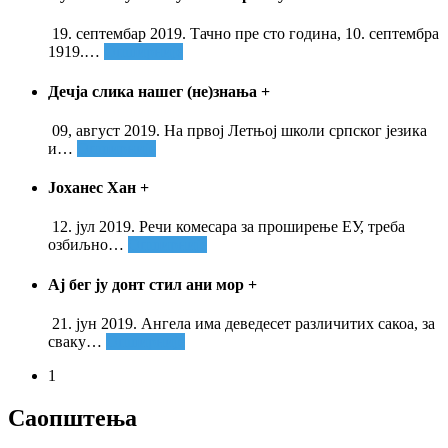
19. септембар 2019. Тачно пре сто година, 10. септембра
1919.
…
Опширније
Дечја слика нашег (не)знања
+
09, август 2019. На првој Летњој школи српског језика
и
…
Опширније
Јоханес Хан
+
12. јул 2019. Речи комесара за проширење ЕУ, треба
озбиљно
…
Опширније
Ај бег ју донт стил ани мор
+
21. јун 2019. Ангела има деведесет различитих сакоа, за
сваку
…
Опширније
1
Саопштења