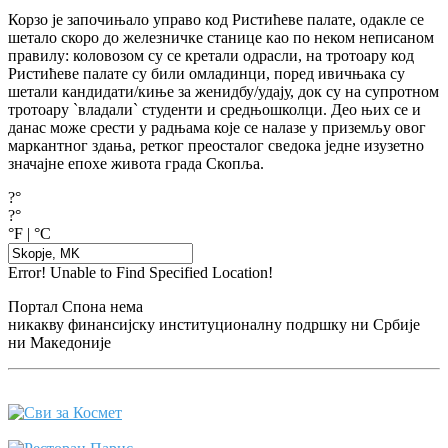
Корзо је започињало управо код Ристићеве палате, одакле се
шетало скоро до железничке станице као по неком неписаном
правилу: коловозом су се кретали одрасли, на тротоару код
Ристићеве палате су били омладинци, поред ивичњака су
шетали кандидати/киње за женидбу/удају, док су на супротном
тротоару `владали` студенти и средњошколци. Део њих се и
данас може срести у радњама које се налазе у приземљу овог
маркантног здања, ретког преосталог сведока једне изузетно
значајне епохе живота града Скопља.
?°
?°
°F
|
°C
Error! Unable to Find Specified Location!
Портал Спона нема
никакву финансијску институционалну подршку ни Србије
ни Македоније