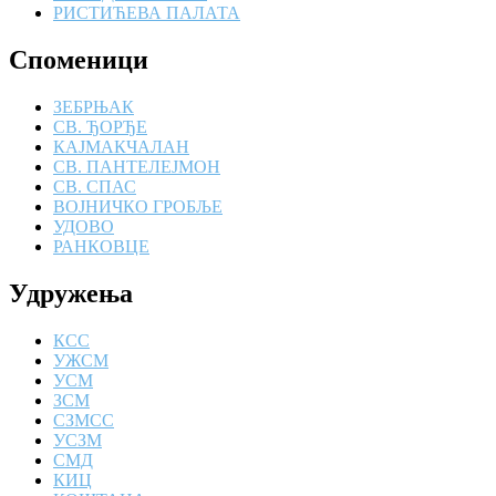
РИСТИЋЕВА ПАЛАТА
Споменици
ЗЕБРЊАК
СВ. ЂОРЂЕ
КАЈМАКЧАЛАН
СВ. ПАНТЕЛЕЈМОН
СВ. СПАС
ВОЈНИЧКО ГРОБЉЕ
УДОВО
РАНКОВЦЕ
Удружења
КСС
УЖСМ
УСМ
ЗСМ
СЗМСС
УСЗМ
СМД
КИЦ