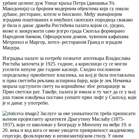
урбане целине дуж Улице краља Петра (данашња Ул.
Македонија) са бројним модерним објектима који су имали
дућане, ресторане, хотеле и биоскопе. Међу значајнијим
зградама поштованих и имућних скопских породица свакако
је била и данас држећа Ристићева палата којом се, уједно,
може и заокружити само језгро града Скопља формирано
Народном банком, Официрским домом, чувеним кафанама
Метропол и Маргер, хотел- рестораном Гранд и зградом
Мацура.
Изградња палате за потребе познатог апотекара Владислава
Ристића започета је 1925. године, а корисници су се могли
уселити непуне две године касније. Сходно пословном
опредељењу првобитног власника, на њој је била постављена
и прва светлећа реклама аспирина бајер, који је лек Немачка
морала одступити свету на коришћење због репарације за
Први светски рат. Такође, палата је имала и ту част да се у њој
још током извођења постави уопште први лифт у Скопљу, који
је и данас у употреби.
Заслуге за ове уникатности треба приписати
њеном пројектанту архитекти Драгутину Маслаћу (1875-
1937), који се школовао у Београду и Минхену на међи 19. и
20. века и код кога се може увидети приврженост академизму,
сецесији, фолклоризму и неовизантијском стилу. У овим