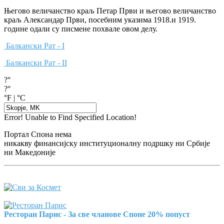
Његово величанство краљ Петар Први и његово величанство
краљ Александар Први, посебним указима 1918.и 1919.
године одали су писмене похвале овом делу.
Балкански Рат - I
Балкански Рат - II
?°
?°
°F
|
°C
Error! Unable to Find Specified Location!
Портал Спона нема
никакву финансијску институционалну подршку ни Србије
ни Македоније
Ресторан Парис - За све чланове Споне 20% попуст