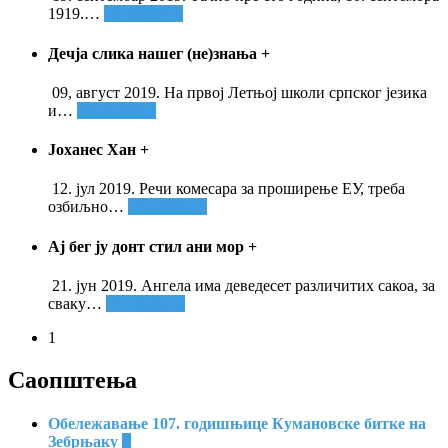
1919.
…
Опширније
Дечја слика нашег (не)знања
+
09, август 2019. На првој Летњој школи српског језика
и
…
Опширније
Јоханес Хан
+
12. јул 2019. Речи комесара за проширење ЕУ, треба
озбиљно
…
Опширније
Ај бег ју донт стил ани мор
+
21. јун 2019. Ангела има деведесет различитих сакоа, за
сваку
…
Опширније
1
Саопштења
Обележавање 107. годишњице Кумановске битке на
Зебрњаку
+