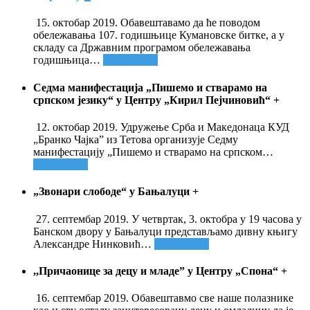
15. октобар 2019. Обавештавамо да ће поводом
обележавања 107. годишњице Кумановске битке, а у
складу са Државним програмом обележавања
годишњица
…
Опширније
Седма манифестација „Пишемо и стварамо на
српском језику“ у Центру „Кирил Пејчиновић“
+
12. октобар 2019. Удружење Срба и Македонаца КУД
„Бранко Чајка” из Тетова организује Седму
манифестацију „Пишемо и стварамо на српском
…
Опширније
„Звонари слободе“ у Бањалуци
+
27. септембар 2019. У четвртак, 3. октобра у 19 часова у
Банском двору у Бањалуци представљамо дивну књигу
Александре Нинковић
…
Опширније
,,Причаонице за децу и младе” у Центру „Спона“
+
16. септембар 2019. Обавештавмо све наше полазнике