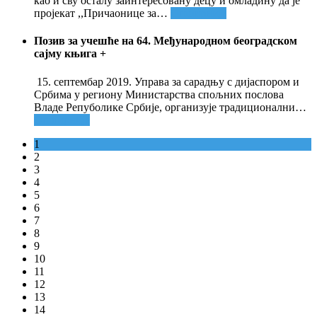
као и сву осталу заинтересовану децу и омладину да је
пројекат ,,Причаонице за
…
Опширније
Позив за учешће на 64. Међународном београдском
сајму књига
+
15. септембар 2019. Управа за сарадњу с дијаспором и
Србима у региону Министарства спољних послова
Владе Репуболике Србије, организује традиционални
…
Опширније
1
2
3
4
5
6
7
8
9
10
11
12
13
14