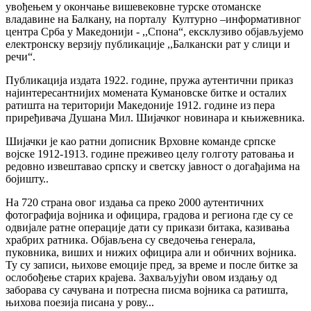
увођењем у окончање вишевековне турске отоманске
владавине на Балкану, на порталу Културно –информативног
центра Срба у Македонији - ,,Спона“, ексклузиво објављујемо
електронску верзију публикације ,,Балкански рат у слици и
речи“.
Публикација издата 1922. године, пружа аутентични приказ
најинтересантнијих момената Кумановске битке и осталих
ратишта на територији Македоније 1912. године из пера
приређивача Душана Мил. Шијачког новинара и књижевника.
Шијачки је као ратни дописник Врховне команде српске
војске 1912-1913. године преживео целу голготу ратовања и
редовно извештавао српску и светску јавност о догађајима на
бојишту..
На 720 страна овог издања са преко 2000 аутентичних
фотографија војника и официра, градова и региона где су се
одвијале ратне операције дати су прикази битака, казивања
храбрих ратника. Објављена су сведочења генерала,
пуковника, виших и нижих официра али и обичних војника.
Ту су записи, њихове емоције пред, за време и после битке за
ослобођење старих крајева. Захваљујући овом издању од
заборава су сачувана и потресна писма војника са ратишта,
њихова поезија писана у рову...