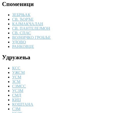
Споменици
ЗЕБРЊАК
СВ. ЂОРЂЕ
КАЈМАКЧАЛАН
СВ. ПАНТЕЛЕЈМОН
СВ. СПАС
ВОЈНИЧКО ГРОБЉЕ
УДОВО
РАНКОВЦЕ
Удружења
КСС
УЖСМ
УСМ
ЗСМ
СЗМСС
УСЗМ
СМД
КИЦ
КОШТАНА
СЗМ