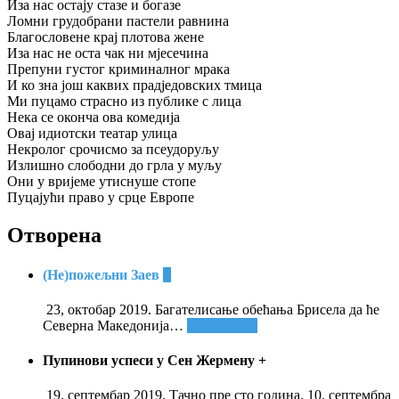
Иза нас остају стазе и богазе
Ломни грудобрани пастели равнина
Благословене крај плотова жене
Иза нас не оста чак ни мјесечина
Препуни густог криминалног мрака
И ко зна још каквих прадједовских тмица
Ми пуцамо страсно из публике с лица
Нека се оконча ова комедија
Овај идиотски театар улица
Некролог срочисмо за псеудоруљу
Излишно слободни до грла у муљу
Они у вријеме утиснуше стопе
Пуцајући право у срце Европе
Отворена
(Не)пожељни Заев
+
23, октобар 2019. Багателисање обећања Брисела да ће
Северна Македонија
…
Опширније
Пупинови успеси у Сен Жермену
+
19. септембар 2019. Тачно пре сто година, 10. септембра