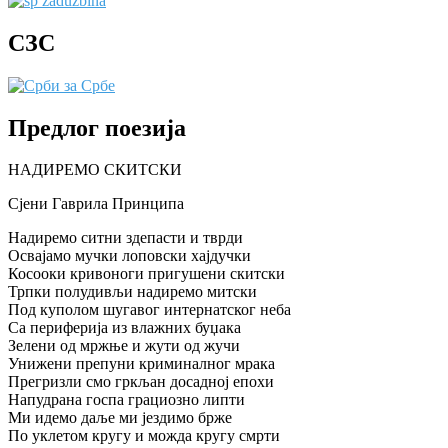
СЗС
Предлог поезија
НАДИРЕМО СКИТСКИ
Сјени Гаврила Принципа
Надиремо ситни здепасти и тврди
Освајамо мучки лоповски хајдучки
Косооки кривоноги пригушени скитски
Трпки полудивљи надиремо митски
Под куполом шугавог интернатског неба
Са периферија из влажних буџака
Зелени од мржње и жути од жучи
Унижени препуни криминалног мрака
Прегризли смо гркљан досадној епохи
Напудрана госпа грациозно липти
Ми идемо даље ми јездимо брже
По уклетом кругу и можда кругу смрти