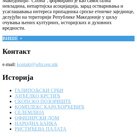
Македонији-"Спона", формирано је као самостална
невладина, непартијска асоцијација, зарад остваривања и
усаглашавања интереса припадника српске етничке заједнице,
делујући на територији Републике Македоније у циљу
очувања њених културних, историјских и духовних
вредности.
ВИШЕ +
Контакт
e-mail:
kontakt@srbi.org.mk
Историја
ГАЛИПОЉСКИ СРБИ
АНЂЕЛКО КРСТИЋ
СКОПСКО ПОЗОРИШТЕ
КОМПЛЕКС КАРАЂОРЂЕВИЋ
СЕЛЕМЛИЈА
ОФИЦИРСКИ ДОМ
НАРОДНА БАНКА
РИСТИЋЕВА ПАЛАТА