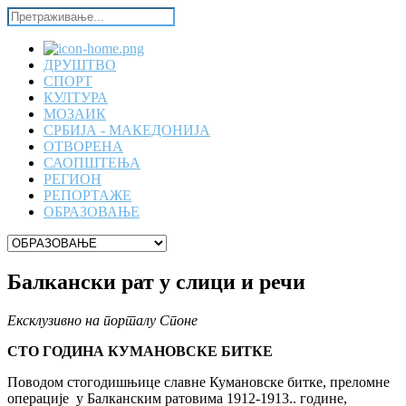
ДРУШТВО
СПОРТ
КУЛТУРА
МОЗАИК
СРБИЈА - МАКЕДОНИЈА
ОТВОРЕНА
САОПШТЕЊА
РЕГИОН
РЕПОРТАЖЕ
ОБРАЗОВАЊЕ
Балкански рат у слици и речи
Ексклузивно на порталу Споне
СТО ГОДИНА КУМАНОВСКЕ БИТКЕ
Поводом стогодишњице славне Кумановске битке, преломне
операције у Балканским ратовима 1912-1913.. године,