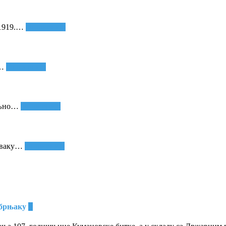
1919.
…
Опширније
…
Опширније
љно
…
Опширније
сваку
…
Опширније
ебрњаку
+