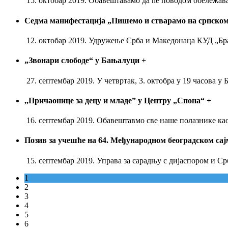
15. октобар 2019. Обавештавамо да ће поводом обележа
Седма манифестација „Пишемо и стварамо на српском
12. октобар 2019. Удружење Срба и Македонаца КУД „Бра
„Звонари слободе“ у Бањалуци
+
27. септембар 2019. У четвртак, 3. октобра у 19 часова
,,Причаонице за децу и младе” у Центру „Спона“
+
16. септембар 2019. Обавештавмо све наше полазнике као 
Позив за учешће на 64. Међународном београдском са
15. септембар 2019. Управа за сарадњу с дијаспором и 
1
2
3
4
5
6