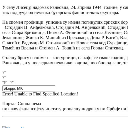
У селу Лисецу, надомак Ранковца, 24. априла 1944. године, у 
тих подручја од немачко-бугарских фашистичких окуптара.
На спомен гробници, уписана су имена погинулих српских бор
- Стојадин Ц. Анђелковић, Стојадин М. Анђелковић, Стојадин 
села Стара Брезовица, Петко А. Филиповић из села Леснице, 
Јелашнице, Живко К. Мишић из Превалаца, Дина Р. Васић, Влај
Спасић и Радомир М. Стоилковић из Новог села код Сурајлице, 
Томоћ из Врања и Стојмен А. Тошић из села Горњи Статевац.
Сталну бригу о спомен – костурници, на којој се сваке године,
Ранковаца, а у последњих неколико година, посебно од лане, 
?°
?°
°F
|
°C
Error! Unable to Find Specified Location!
Портал Спона нема
никакву финансијску институционалну подршку ни Србије ни