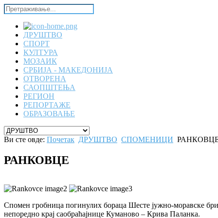
ДРУШТВО
СПОРТ
КУЛТУРА
МОЗАИК
СРБИЈА - МАКЕДОНИЈА
ОТВОРЕНА
САОПШТЕЊА
РЕГИОН
РЕПОРТАЖЕ
ОБРАЗОВАЊЕ
Ви сте овде:
Почетак
ДРУШТВО
СПОМЕНИЦИ
РАНКОВЦ
РАНКОВЦЕ
Спомен гробница погинулих бораца Шесте јужно-моравске брига
непоредно крај саобраћајнице Куманово – Крива Паланка.