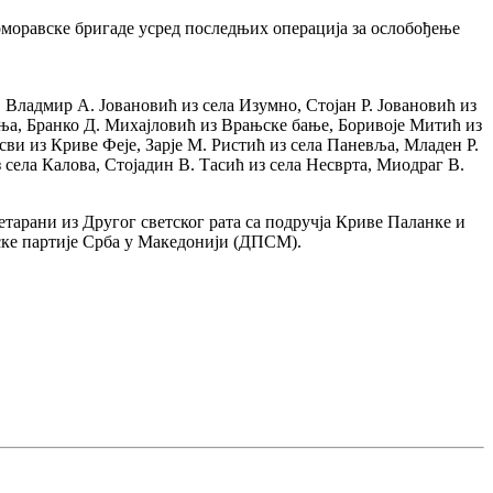
номоравске бригаде усред последњих операција за ослобођење
 Владмир А. Јовановић из села Изумно, Стојан Р. Јовановић из
ња, Бранко Д. Михајловић из Врањске бање, Боривоје Митић из
и из Криве Феје, Зарје М. Ристић из села Паневља, Младен Р.
села Калова, Стојадин В. Тасић из села Несврта, Миодраг В.
ветарани из Другог светског рата са подручја Криве Паланке и
тске партије Срба у Македонији (ДПСМ).