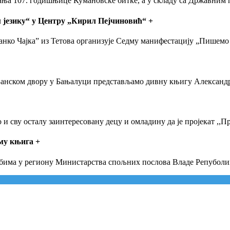
вања 107. годишњице Кумановске битке, а у складу са Државни
 језику“ у Центру „Кирил Пејчиновић“
+
нко Чајка” из Тетова организује Седму манифестацију „Пишемо 
 у Банском двору у Бањалуци представљамо дивну књигу Алексан
и сву осталу заинтересовану децу и омладину да је пројекат ,,П
јму књига
+
Србима у региону Министарства спољних послова Владе Репуболи