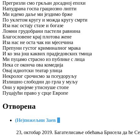
Прегризли смо гркљан досадној епохи
Напудрана госпа грациозно липти
Ми идемо даље ми јездимо брже
По уклетом кругу и можда кругу смрти
Иза нас остају стазе и богазе
Ломни грудобрани пастели равнина
Благословене крај плотова жене
Иза нас не оста чак ни мјесечина
Препуни густог криминалног мрака
И ко зна још каквих прадједовских тмица
Ми пуцамо страсно из публике с лица
Нека се оконча ова комедија
Овај идиотски театар улица
Некролог срочисмо за псеудоруљу
Излишно слободни до грла у муљу
Они у вријеме утиснуше стопе
Пуцајући право у срце Европе
Отворена
(Не)пожељни Заев
+
23, октобар 2019. Багателисање обећања Брисела да ће С