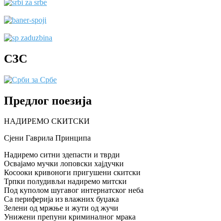
СЗС
Предлог поезија
НАДИРЕМО СКИТСКИ
Сјени Гаврила Принципа
Надиремо ситни здепасти и тврди
Освајамо мучки лоповски хајдучки
Косооки кривоноги пригушени скитски
Трпки полудивљи надиремо митски
Под куполом шугавог интернатског неба
Са периферија из влажних буџака
Зелени од мржње и жути од жучи
Унижени препуни криминалног мрака