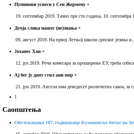
Пупинови успеси у Сен Жермену
+
19. септембар 2019. Тачно пре сто година, 10. септембра 
Дечја слика нашег (не)знања
+
09, август 2019. На првој Летњој школи српског језика и
Јоханес Хан
+
12. јул 2019. Речи комесара за проширење ЕУ, треба озби
Ај бег ју донт стил ани мор
+
21. јун 2019. Ангела има деведесет различитих сакоа, за 
1
Саопштења
Обележавање 107. годишњице Кумановске битке на З