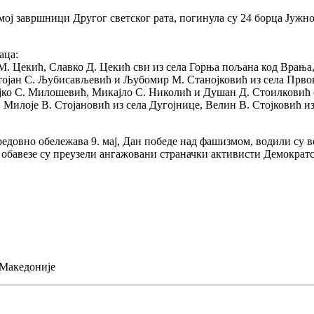
самој завршници Другог светског рата, погинула су 24 борца Јуж
аца:
М. Цекић, Славко Д. Цекић сви из села Горња пољана код Врања,
Стојан С. Љубисављевић и Љубомир М. Станојковић из села Прво
ко С. Милошевић, Микајло С. Николић и Душан Д. Стоилковић св
Милоје В. Стојановић из села Дугојнице, Велин В. Стојковић из 
 редовно обележава 9. мај, Дан победе над фашизмом, водили су 
те обавезе су преузели ангажовани страначки активисти Демокра
 Македоније