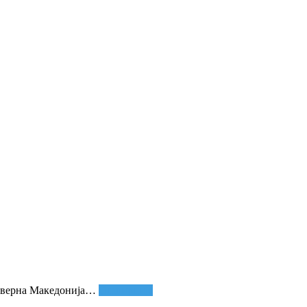
еверна Македонија
…
Опширније