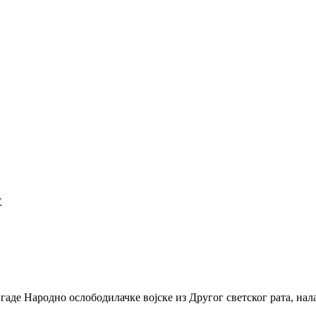
Е
де Народно ослободилачке војске из Другог светског рата, нала