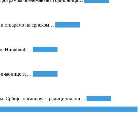
м програмом обележавања годишњица
…
Опширније
и стварамо на српском
…
Опширније
дре Нинковић
…
Опширније
ричаонице за
…
Опширније
ке Србије, организује традиционални
…
Опширније