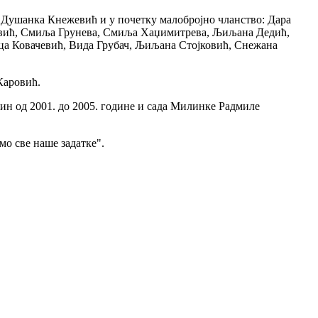
 Душанка Кнежевић и у почетку малобројно чланство: Дара
овић, Смиља Грунева, Смиља Хаџимитрева, Љиљана Дедић,
ца Ковачевић, Вида Грубач, Љиљана Стојковић, Снежана
Каровић.
ин од 2001. до 2005. године и сада Милинке Радмиле
мо све наше задатке".