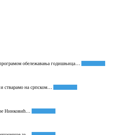
м програмом обележавања годишњица
…
Опширније
и стварамо на српском
…
Опширније
дре Нинковић
…
Опширније
ричаонице за
…
Опширније