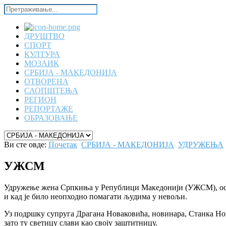
ДРУШТВО
СПОРТ
КУЛТУРА
МОЗАИК
СРБИЈА - МАКЕДОНИЈА
ОТВОРЕНА
САОПШТЕЊА
РЕГИОН
РЕПОРТАЖЕ
ОБРАЗОВАЊЕ
Ви сте овде:
Почетак
СРБИЈА - МАКЕДОНИЈА
УДРУЖЕЊА
УЖСМ
Удружење жена Српкиња у Републици Македонији (УЖСМ), oснова
и кад је било неопходно помагати људима у невољи.
Уз подршку супруга Драгана Новаковића, новинара, Станка Нова
зато ту светицу слави као своју заштитницу.