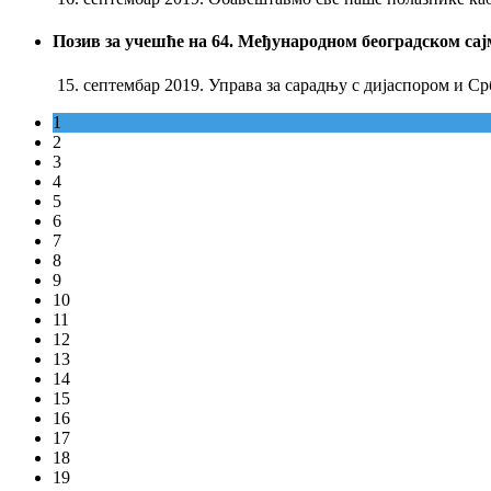
Позив за учешће на 64. Међународном београдском са
15. септембар 2019. Управа за сарадњу с дијаспором и 
1
2
3
4
5
6
7
8
9
10
11
12
13
14
15
16
17
18
19