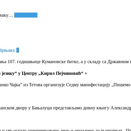
сваку
…
Опширније
ебрњаку
+
вања 107. годишњице Кумановске битке, а у складу са Државни
 језику“ у Центру „Кирил Пејчиновић“
+
нко Чајка” из Тетова организује Седму манифестацију „Пишемо 
 у Банском двору у Бањалуци представљамо дивну књигу Алексан
и сву осталу заинтересовану децу и омладину да је пројекат ,,П