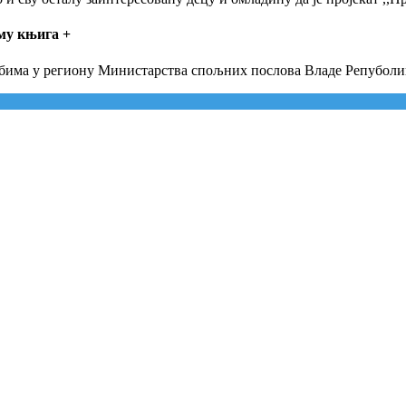
јму књига
+
Србима у региону Министарства спољних послова Владе Репуболи