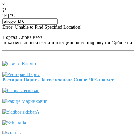
?°
?°
°F
|
°C
Error! Unable to Find Specified Location!
Портал Спона нема
никакву финансијску институционалну подршку ни Србије ни
Ресторан Парис - За све чланове Споне 20% попуст