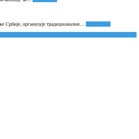
ке Србије, организује традиционални
…
Опширније