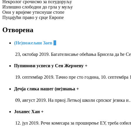
Некролог срочисмо за псеудоруљу
Излишно слободни до грла у муљу
Они у вријеме утиснуше стопе
Пуцајући право у срце Европе
Отворена
(Не)пожељни Заев
+
23, октобар 2019. Багателисање обећања Брисела да ће С
Пупинови успеси у Сен Жермену
+
19. септембар 2019. Тачно пре сто година, 10. септембра 
Дечја слика нашег (не)знања
+
09, август 2019. На првој Летњој школи српског језика и
Јоханес Хан
+
12. јул 2019. Речи комесара за проширење ЕУ, треба озби