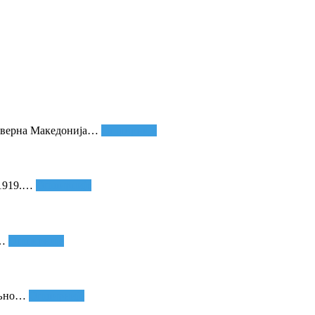
еверна Македонија
…
Опширније
1919.
…
Опширније
…
Опширније
љно
…
Опширније