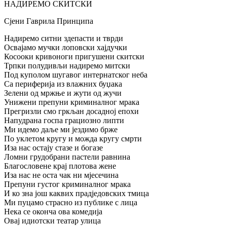
НАДИРЕМО СКИТСКИ
Сјени Гаврила Принципа
Надиремо ситни здепасти и тврди
Освајамо мучки лоповски хајдучки
Косооки кривоноги пригушени скитски
Трпки полудивљи надиремо митски
Под куполом шугавог интернатског неба
Са периферија из влажних буџака
Зелени од мржње и жути од жучи
Унижени препуни криминалног мрака
Прегризли смо гркљан досадној епохи
Напудрана госпа грациозно липти
Ми идемо даље ми јездимо брже
По уклетом кругу и можда кругу смрти
Иза нас остају стазе и богазе
Ломни грудобрани пастели равнина
Благословене крај плотова жене
Иза нас не оста чак ни мјесечина
Препуни густог криминалног мрака
И ко зна још каквих прадједовских тмица
Ми пуцамо страсно из публике с лица
Нека се оконча ова комедија
Овај идиотски театар улица