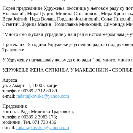
Поред председнице Удружења, окосница у његовом раду су пот
Новаковић, Мира Цуцин, Милица Стојановска, Мира Крстевск
Вера Јефтић, Нада Волаш, Гордана Филиповић, Соња Николић,
Стантич, Зорица Масин, Томиславка Миљковић, Симонида Миљ
"Много смо љубави уградиле у наш рад и истом мером нам је уз
Протеклих 18 година Удружење је успешно радило под руководс
Трајковске.
У Удружењу наглашавају жељу да оно ради "још много, много го
УДРУЖЕЊЕ ЖЕНА СРПКИЊА У МАКЕДОНИЈИ - СКОПЉЕ
Адреса
ул. 27.март 11, 1000 Скопје
телефон: 00389 2 312 80 89
e-mail:
radatrajkovska@yahoo.com
Председник
контакт: Рада Милинка Трајковска,
телефон: 00389 2 3063 173;
мобилни: Тел. 071 738 436
e-mail:
radatrajkovska@yahoo.com