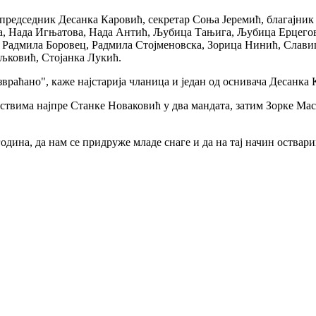
председник Десанка Каровић, секретар Соња Јеремић, благајник
а, Нада Игњатова, Нада Антић, Љубица Тањига, Љубица Ерцег
 Радмила Боровец, Радмила Стојменовска, Зорица Нинић, Слави
ковић, Стојанка Лукић.
враћано", каже најстарија чланица и један од оснивача Десанка 
твима најпре Станке Новаковић у два мандата, затим Зорке Мас
дина, да нам се придруже младе снаге и да на тај начин оствари