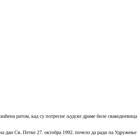
ваћена ратом, кад су потресне људске драме биле свакодневица
а дан Св. Петке 27. октобра 1992. почело да ради па Удружење