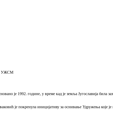
УЖСМ
но je 1992. године, у време кад је земља Југославија била зах
ковић је покренула иницијативу за оснивање Удружења које је н