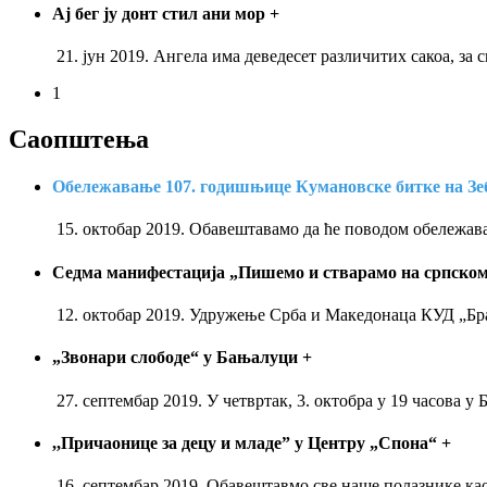
Ај бег ју донт стил ани мор
+
21. јун 2019. Ангела има деведесет различитих сакоа, за 
1
Саопштења
Обележавање 107. годишњице Кумановске битке на З
15. октобар 2019. Обавештавамо да ће поводом обележа
Седма манифестација „Пишемо и стварамо на српском
12. октобар 2019. Удружење Срба и Македонаца КУД „Бра
„Звонари слободе“ у Бањалуци
+
27. септембар 2019. У четвртак, 3. октобра у 19 часова
,,Причаонице за децу и младе” у Центру „Спона“
+
16. септембар 2019. Обавештавмо све наше полазнике као 