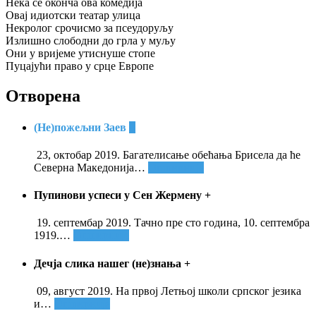
Нека се оконча ова комедија
Овај идиотски театар улица
Некролог срочисмо за псеудоруљу
Излишно слободни до грла у муљу
Они у вријеме утиснуше стопе
Пуцајући право у срце Европе
Отворена
(Не)пожељни Заев
+
23, октобар 2019. Багателисање обећања Брисела да ће
Северна Македонија
…
Опширније
Пупинови успеси у Сен Жермену
+
19. септембар 2019. Тачно пре сто година, 10. септембра
1919.
…
Опширније
Дечја слика нашег (не)знања
+
09, август 2019. На првој Летњој школи српског језика
и
…
Опширније