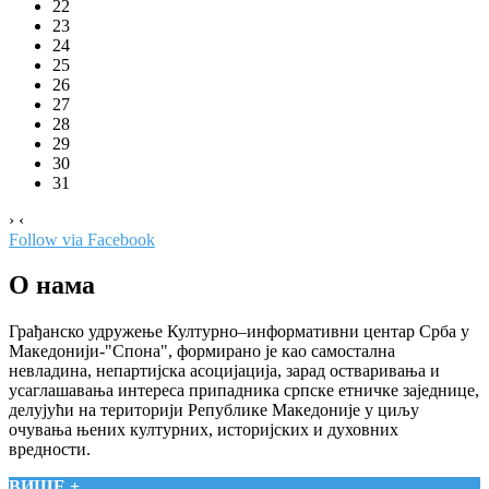
22
23
24
25
26
27
28
29
30
31
›
‹
Follow via Facebook
О нама
Грађанско удружење Културно–информативни центар Срба у
Македонији-"Спона", формирано је као самостална
невладина, непартијска асоцијација, зарад остваривања и
усаглашавања интереса припадника српске етничке заједнице,
делујући на територији Републике Македоније у циљу
очувања њених културних, историјских и духовних
вредности.
ВИШЕ +