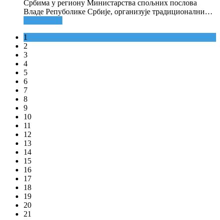
Србима у региону Министарства спољних послова
Владе Репуболике Србије, организује традиционални
…
Опширније
1
2
3
4
5
6
7
8
9
10
11
12
13
14
15
16
17
18
19
20
21