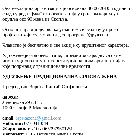
Ова невладина организација је основана 30.06.2010. године и
спада у ред најмлађих организација у српском корпусу и
окупља око 90 жена из Скопља.
Основни правци деловања углавном се реализују преко
пројеката који су саставни део програма Удружења.
Чланство је бесплатно и све акције су друштвеног карактера.
Удружење је отвореног типа, спремно за сарадњу са свим
институционалним и неинституционалним организацијама
које подржавају традиционалне вредности.
УДРУЖЕЊЕ ТРАДИЦИОНАЛНА СРПСКА ЖЕНА
Председник: Зорица Ристић Стојановска
адреса:
Лењинова 29 / 3 - 5
1000 Скопје Р. Македонија
email:
srpskazena@gmail.com
мобилни:
077 941 044
Жиро рачун
: 210 - 0659979601-51
Депонент
: НЛБ Тутунска Банка Скопје