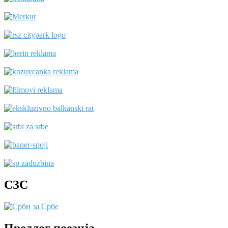
СЗС
Предлог поезија