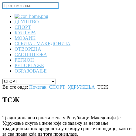
ДРУШТВО
СПОРТ
КУЛТУРА
МОЗАИК
СРБИЈА - МАКЕДОНИЈА
ОТВОРЕНА
САОПШТЕЊА
РЕГИОН
РЕПОРТАЖЕ
ОБРАЗОВАЊЕ
Ви сте овде:
Почетак
СПОРТ
УДРУЖЕЊА
ТСЖ
ТСЖ
Традиционална српска жена у Републици Македонији је
Удружење окупља жене које се залажу за неговање
традиционалних вредности у оквиру српске породице, како и
за сва права која из тога произилазе.