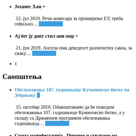
Јоханес Хан
+
12. јул 2019. Речи комесара за проширење ЕУ, треба
озбиљно
…
Опширније
Ај бег ју донт стил ани мор
+
21. јун 2019. Ангела има деведесет различитих сакоа, за
сваку
…
Опширније
1
Саопштења
Обележавање 107. годишњице Кумановске битке на
Зебрњаку
+
15. октобар 2019. Обавештавамо да ће поводом
обележавања 107. годишњице Кумановске битке, а у
складу са Државним програмом обележавања
годишњица
…
Опширније
Седма манифестација „Пишемо и стварамо на