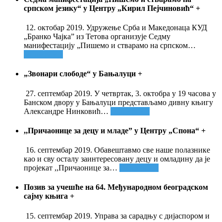
српском језику“ у Центру „Кирил Пејчиновић“
+
12. октобар 2019. Удружење Срба и Македонаца КУД
„Бранко Чајка” из Тетова организује Седму
манифестацију „Пишемо и стварамо на српском
…
Опширније
„Звонари слободе“ у Бањалуци
+
27. септембар 2019. У четвртак, 3. октобра у 19 часова у
Банском двору у Бањалуци представљамо дивну књигу
Александре Нинковић
…
Опширније
,,Причаонице за децу и младе” у Центру „Спона“
+
16. септембар 2019. Обавештавмо све наше полазнике
као и сву осталу заинтересовану децу и омладину да је
пројекат ,,Причаонице за
…
Опширније
Позив за учешће на 64. Међународном београдском
сајму књига
+
15. септембар 2019. Управа за сарадњу с дијаспором и