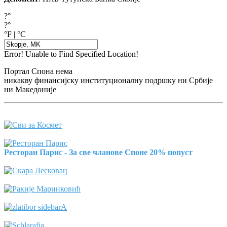
?°
?°
°F
|
°C
Error! Unable to Find Specified Location!
Портал Спона нема
никакву финансијску институционалну подршку ни Србије
ни Македоније
Ресторан Парис - За све чланове Споне 20% попуст