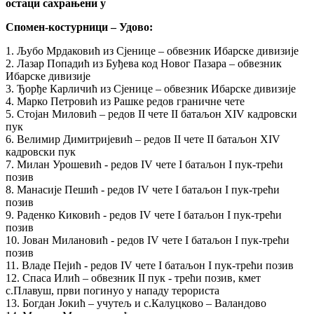
остаци сахрањени у
Спомен-костурници – Удово:
1. Љубо Мрдаковић из Сјенице – обвезник Ибарске дивизије
2. Лазар Попадић из Буђева код Новог Пазара – обвезник
Ибарске дивизије
3. Ђорђе Карличић из Сјенице – обвезник Ибарске дивизије
4. Марко Петровић из Рашке редов граничне чете
5. Стојан Миловић – редов II чете II батаљон XIV кадровски
пук
6. Велимир Димитријевић – редов II чете II батаљон XIV
кадровски пук
7. Милан Урошевић - редов IV чете I батаљон I пук-трећи
позив
8. Манасије Пешић - редов IV чете I батаљон I пук-трећи
позив
9. Раденко Киковић - редов IV чете I батаљон I пук-трећи
позив
10. Јован Милановић - редов IV чете I батаљон I пук-трећи
позив
11. Владе Пејић - редов IV чете I батаљон I пук-трећи позив
12. Спаса Илић – обвезник II пук - трећи позив, кмет
с.Плавуш, први погинуо у нападу терориста
13. Богдан Јокић – учутељ и с.Калуцково – Валандово