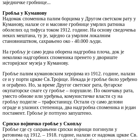
заједничке гробнице...
Гробља у Куманову
Надомак споменика палим борцима у Другом светском рату у
Куманову, налазе се и масовне гробнице умрлих ратника
оболелих од тифуса током 1912. године. На основу сведочења
неких мештана, ту је, заједно са умрлим локалним
становништвом, сахрањено око - 40.000 људи.
На гробљу је само једна оборена надгробна плоча, док је
неколико надгорбних споменика пренето у двориште
историјског музеја у Куманову.
Гробље палим кумановским херојима из 1912. године, налази
се и у порти цркве Св.Тројице. Некада је гробље било уређено
и ограђено. Но, за време Другог светског рата, бугарске
окупаторске снаге су гробље – порушиле. По окончању рата,
уместо обнове или уређења, комунистичке власти су на
гробљу подигле – трафостаницу. Остали су само делови
ограде и улазних степеница, два надгробна споменика и један
постамент. Грбоље је потпуно запуштено.
Српско војничко гробље у Скопљу
Гробље где су сахрањени српски војници погинули у
ратовима од 1912. – 1918. године, налази се надомак цркве Св.