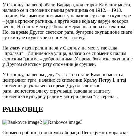
У Скопљу, на левој обали Вардара, код старог Каменог моста,
налазио се и споменик палим ратницима од 1912. – 1918.
године. На каменом постаменту налазиле су се две скулптуре
– једна српског ратника, а друга жене која му дарује ловоров
венац. На постаменту је била и мермерна плоча са текстом.
Но, за време Другог светског рата, бугарске окупационе снаге
су скинуле скулптуре и спомен – плочу...
На улазу у централни парк у Скопљу, на месту где сада
"пролази" - Илинденска улица, налазио се споменик палим
скопским ђацима – добровљцима. У време бугарске окупације
у Другом светском рату споменик је срушен.
У Скопљу, на левом делу "улаза" на стари Камени мост са
централног трга, налазио се споменик Краљу Петру I. и тај
споменик је уклоњен за време Другог светског
рата...констатовали су стручњаци завода за заштиту
споменика културе у радним материјалима "са терена".
РАНКОВЦЕ
Спомен гробница погинулих бораца Шесте јужно-моравске