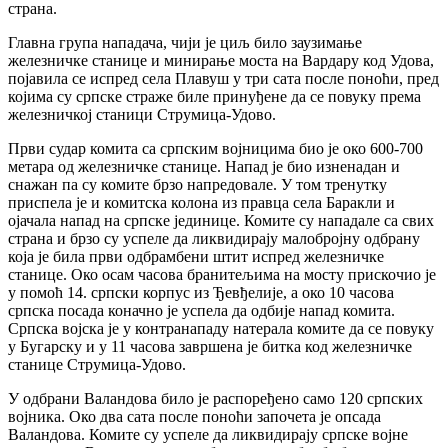
страна.
Главна група нападача, чији је циљ било заузимање
железничке станице и минирање моста на Вардару код Удова,
појавила се испред села Плавуш у три сата после поноћи, пред
којима су српске страже биле принуђене да се повуку према
железничкој станици Струмица-Удово.
Први судар комита са српским војницима био је око 600-700
метара од железничке станице. Напад је био изненадан и
снажан па су комите брзо напредовале. У том тренутку
приспела је и комитска колона из правца села Баракли и
ојачала напад на српске јединице. Комите су нападале са свих
страна и брзо су успеле да ликвидирају малобројну одбрану
која је била први одбрамбени штит испред железничке
станице. Око осам часова бранитељима на мосту прискочио је
у помоћ 14. српски корпус из Ђевђелије, а око 10 часова
српска посада коначно је успела да одбије напад комита.
Српска војска је у контранападу натерала комите да се повуку
у Бугарску и у 11 часова завршена је битка код железничке
станице Струмица-Удово.
У одбрани Валандова било је распоређено само 120 српских
војника. Око два сата после поноћи започета је опсада
Валандова. Комите су успеле да ликвидирају српске војне