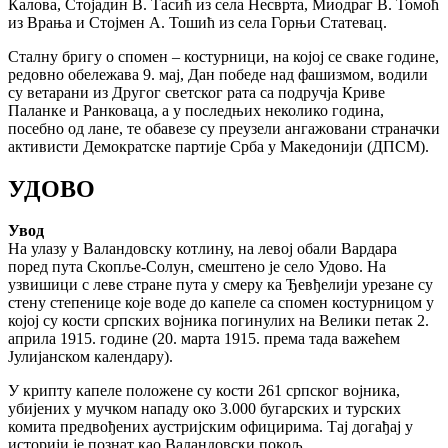
Калова, Стојадин В. Тасић из села Несврта, Миодраг В. Томоћ
из Врања и Стојмен А. Тошић из села Горњи Статевац.
Сталну бригу о спомен – костурници, на којој се сваке године,
редовно обележава 9. мај, Дан победе над фашизмом, водили
су ветарани из Другог светског рата са подручја Криве
Паланке и Ранковаца, а у последњих неколико година,
посебно од лане, те обавезе су преузели ангажовани страначки
активисти Демократске партије Срба у Македонији (ДПСМ).
УДОВО
Увод
На улазу у Валандовску котлину, на левој обали Вардара
поред пута Скопље-Солун, смештено је село Удово. На
узвишици с леве стране пута у смеру ка Ђевђелији урезане су
стену степенице које воде до капеле са спомен костурницом у
којој су кости српских војника погинулих на Велики петак 2.
априла 1915. године (20. марта 1915. према тада важећем
Јулијанском календару).
У крипту капеле положене су кости 261 српског војника,
убијених у мучком нападу око 3.000 бугарских и турских
комита предвођених аустријским официрима. Тај догађај у
историји је познат као Валандовски покољ.