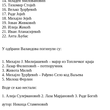
14. Младен Миловановић
15. Тихомир Стојић
16. Вељко Ђорђевић
17. Раде Јојић
18. Михајло Јејић
19. Јован Живковић
20. Илија Жикић
21. Иван Атанасијевић
22. Анта Љубас
У одбрани Валандова погинули су:
1. Михајло Ј. Милијашевић – мајор из Топличког краја
2. Лазар Филиповић – потпоручник
3. Живота Милић
4. Михајло Ђурђевић – Рађево Село код Ваљева
5. Милош Ферлин
Воде се као нестали:
1. Алија Сулејмановић 2. Лаза Марјановић 3. Раде Богић
аутор: Никица Стаменовић