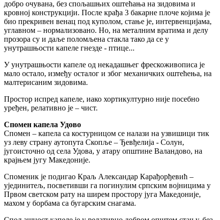
добро очувана, без спољашњих оштећања на зидовима и
кровној конструкцији. После крађа 3 бакарне плоче којима је
био прекривен венац под куполом, стање је, интервенцијама,
углавном – нормализовано. Но, на металним вратима и делу
прозора су и даље поломљена стакла тако да се у
унутрашњости капеле гнезде - птице...
У унутрашњости капеле од некадашњег фрескоживописа је
мало остало, између осталог и због механичких оштећења, на
малтерисаним зидовима.
Простор испред капеле, иако хортикултурно није посебно
уређен, релативно је – чист.
Спомен капела Удово
Спомен – капела са костурницом се налази на узвишици тик
уз леву страну аутопута Скопље – Ђевђелија - Солун,
југоисточно од села Удова, у атару општине Валандово, на
крајњем југу Македоније.
Споменик је подигао Краљ Александар Карађорђевић –
ујединитељ, посветивши га погинулим српским војницима у
Првом светском рату на ширем простору југа Македоније,
махом у борбама са бугарским снагама.
Спољашност капеле је у релативно добром општем стању, без