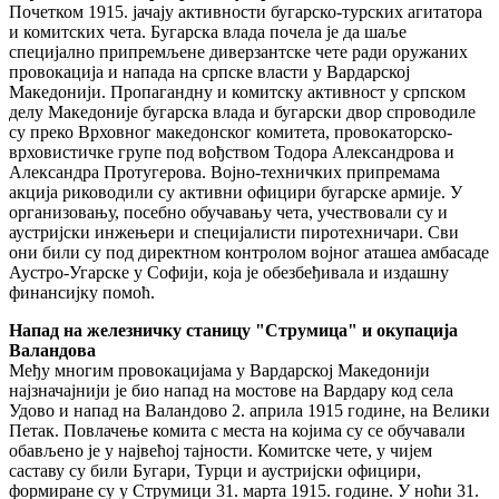
Почетком 1915. јачају активности бугарско-турских агитатора
и комитских чета. Бугарска влада почела је да шаље
специјално припремљене диверзантске чете ради оружаних
провокација и напада на српске власти у Вардарској
Македонији. Пропагандну и комитску активност у српском
делу Македоније бугарска влада и бугарски двор спроводиле
су преко Врховног македонског комитета, провокаторско-
врховистичке групе под вођством Тодора Александрова и
Александра Протугерова. Војно-техничких припремама
акција риководили су активни официри бугарске армије. У
организовању, посебно обучавању чета, учествовали су и
аустријски инжењери и специјалисти пиротехничари. Сви
они били су под директном контролом војног аташеа амбасаде
Аустро-Угарске у Софији, која је обезбеђивала и издашну
финансијку помоћ.
Напад на железничку станицу "Струмица" и окупација
Валандова
Међу многим провокацијама у Вардарској Македонији
најзначајнији је био напад на мостове на Вардару код села
Удово и напад на Валандово 2. априла 1915 године, на Велики
Петак. Повлачење комита с места на којима су се обучавали
обављено је у највећој тајности. Комитске чете, у чијем
саставу су били Бугари, Турци и аустријски официри,
формиране су у Струмици 31. марта 1915. године. У ноћи 31.