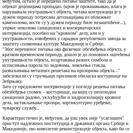
међутим, остало је нерешено питање заштите, тако да је
објекат деценијама пропадао, (кров је прокишњавао, влага је
нарушавала унутрашњост објекта, читава контрукција је у
дужем периоду потресана детонацијама из оближњег
каменолома, кости су у дужем периоду биле незаштићене...),
упркос неколико санационих и конзерваторских
интервенција, посебно на "кровном" делу, али и у
унутрашњости, извођених у сарадњи републичких завода за
заштиту споменика културе Македоније и Србије.
"Због нерешеног питања око физичког обезбеђења објекта, у
кратком временском периоду, дошло је до поновних оштећења
унутрашњости објекта, исцртавања разних симбола и
исписивања парола по зидовима, ломљења стакла,
разваљивања металних решетака на прозорима објекта..."
забележили су стручњаци приликом обиласка костурнице на
Зебрњаку.
Зато су предложене интервенције у погледу решења питања
обезбеђења спомен – костурнице, на којој су неопходни
санациони радови, укљућујући и хидроизолацију кровног
дела, застакљивање прозора, хортикултурно уређење,
чуварску службу...
Карактеристично је, међутим, да још увек није "усаглашен"
приступ надлежних институција и државних органа Србије и
Македоније, око комплетне реконструкције објекта, како би се