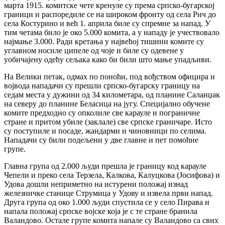
марта 1915. комитске чете кренуле су према српско-бугарској
граници и распоредиле се на широком фронту од села Рич до
села Костурино и већ 1. априла биле су спремне за напад. У
тим четама било је око 5.000 комита, а у нападу је учествовало
најмање 3.000. Ради кретања у највећој тишини комите су
углавном носиле ципеле од чоје и биле су одевене у
уобичајену одећу сељака како би били што мање упадљиви.
На Велики петак, одмах по поноћи, под вођством официра и
војвода нападачи су прешли српско-бугарску границу на
седам места у дужини од 34 километара, од планине Саланџак
на северу до планине Беласица на југу. Специјално обучене
комите предходно су опколиле све карауле и пограничне
стране и притом убиле (заклале) све српске граничаре. Исто
су поступиле и посаде, жандарми и чиновници по селима.
Нападачи су били подељени у две главне и пет помоћне
групе.
Главна група од 2.000 људи прешла је границу код карауле
Чепели и преко села Терзела, Калкова, Калуцкова (Јосифова) и
Удова дошли неприметно на истурени положај изнад
железничке станице Струмица у Удову и извела први напад.
Друга група од око 1.000 људи спустила се у село Пирава и
напала положај српске војске која је с те стране бранила
Валандово. Остале групе комита напале су Валандово са свих