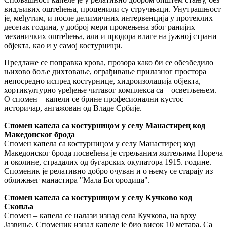
видљивих оштећења, проценили су стручњаци. Унутрашњост
је, међутим, и после делимичних интервенција у протеклих
десетак година, у доброј мери промењена због ранијих
механичких оштећења, али и продора влаге на јужној страни
објекта, као и у самој костурници.
Предлаже се поправка крова, прозора како би се обезбедило
њихово боље дихтовање, ограђивање прилазног простора
непосредно испред костурнице, хидроизолација објекта,
хортикултурно уређење читавог комплекса са – осветљењем.
О спомен – капели се брине професионални кустос –
историчар, ангажован од Владе Србије.
Спомен капела са костурницом у селу Манастирец код
Македонског брода
Спомен капела са костурницом у селу Манастирец код
Македонског брода посвећена је стрељаним житељима Пореча
и околине, страдалих од бугарских окупатора 1915. године.
Споменик је релативно добро очуван и о њему се старају из
оближњег манастира "Мала Богородица".
Спомен капела са костурницом у селу Кучково код
Скопља
Спомен – капела се налази изнад села Кучкова, на врху
Јазвиње. Споменик изнад капеле је био висок 10 метара. Са