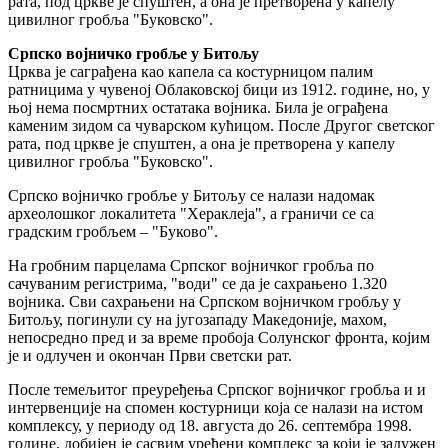
рата, под цркве је спуштен, а она је претворена у капелу
цивилног гробља "Буковско".
Српско војничко гробље у Битољу
Црква је саграђена као капела са костурницом палим
ратницима у чувеној Облаковској бици из 1912. године, но, у
њој нема посмртних остатака војника. Била је ограђена
каменим зидом са чуварском кућицом. После Другог светског
рата, под цркве је спуштен, а она је претворена у капелу
цивилног гробља "Буковско".
Српско војничко гробље у Битољу се налази надомак
археолошког локалитета "Хераклеја", а граничи се са
градским гробљем – "Буково".
На гробним парцелама Српског војничког гробља по
сачуваним регистрима, "води" се да је сахрањено 1.320
војника. Сви сахрањени на Српском војничком гробљу у
Битољу, погинули су на југозападу Македоније, махом,
непосредно пред и за време пробоја Солунског фронта, којим
је и одлучен и окончан Први светски рат.
После темељитог преуређења Српског војничког гробља и и
интервенције на спомен костурници која се налази на истом
комплексу, у периоду од 18. августа до 26. септембра 1998.
године, добијен је сасвим уређени комплекс за који је задужен