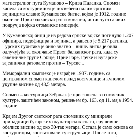
магистралног пута Куманово – Крива Паланка. Спомен
капела са костурницом је посвећена палим српским
војницима славне Кумановске битке, којом је 1912. године
окончан Први балкански рат и коначно, истиснута са ових
подручја војска отоманске империје.
У Кумановској бици је из редова српске војске погинуло 1.207
официра, подофицира и војника, а рањено је 5.217 ратника.
Турских губитака је било знатно – више. Битка је била
одлучујућа за окончање Првог балканског рата, када су
савезничке трупе Србије, Црне Горе, Грчке и Бугарске
заједнички ратовале против – Турске...
Меморајални комплекс је изграђен 1937. године, са
централном спомен капелом изнад костурнице и куполом
укупне висине од 48,5 метара.
Спомен – костурница Зебрњак је проглашена за споменик
културе, заштићен законом, решењем бр. 163, од 11. маја 1954.
године.
Крајем Другог светског рата споменик су минирали
припадници бугарских окупаторских снага, срушивши
обелиск висине од око 30-так метара. Остала је само основа са
костурницом, констатовали су стручњаци. После тога,