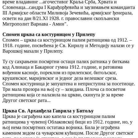
време владавине ...агочестивог Краља Срба, Хрвата и
Словенаца...сандра I Карађорђевића и заузимањем команданта
III Армијске области Миливоја Зечевића, армијског ђенерала,
освети на дан 8/21.XI 1928. г. православни скопљански
Митрополит Варнава - Амин".
Спомен црква са костурницом у Прилепу
Спомен – црква са костурницом палим ратницима од 1912. –
1918. године, посвећена је Св. Кирилу и Методију налази се у
Варошкој махали у Прилепу.
Ту су сахрањени посмртни остаци палих ратника у биткама
код Алинаца и Бакарног гумна 1912. године, и ратовима
вођеним касније, пореклом из прилепског, битољског,
крушевског, маријевског и једног дела велешког среза.
Спомен костурница је запуштена и неприступна за посетиоце.
Три мала прозора на њој су – зазидана. Плоча са посветом
ратницима која се налазила на цркви, скинута је за време
Другог светског рата...
Црква Св. Арханђела Гаврила у Битољу
Црква је саграђена као капела са костурницом палим
ратницима у чувеној Облаковској бици из 1912. године, но, у
њој нема посмртних остатака војника. Била је ограђена
каменим зидом са чуварском кућицом. После Другог светског