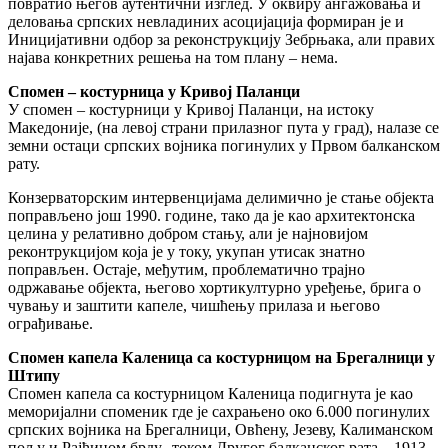
повратио његов аутентични изглед. У оквиру ангажовања и
деловања српских невладиних асоцијација формиран је и
Иницијативни одбор за реконструкцију Зебрњака, али правих
најава конкретних решења на том плану – нема.
Спомен – костурница у Кривој Паланци
У спомен – костурници у Кривој Паланци, на истоку
Македоније, (на левој страни прилазног пута у град), налазе се
земни остаци српских војника погинулих у Првом балканском
рату.
Конзерваторским интервенцијама делимично је стање објекта
поправљено још 1990. године, тако да је као архитектонска
целина у релативно добром стању, али је најновијом
реконтрукцијом која је у току, укупан утисак знатно
поправљен. Остаје, међутим, проблематично трајно
одржавање објекта, његово хортикултурно уређење, брига о
чувању и заштити капеле, чишћењу прилаза и његово
ограђивање.
Спомен капела Каленица са костурницом на Брегалници у
Штипу
Спомен капела са костурницом Каленица подигнута је као
меморијални споменик где је сахрањено око 6.000 погинулих
српских војника на Брегалници, Овћену, Језеву, Калиманском
пољу и Рајћином брду...током Другог балканског рата – 1913.