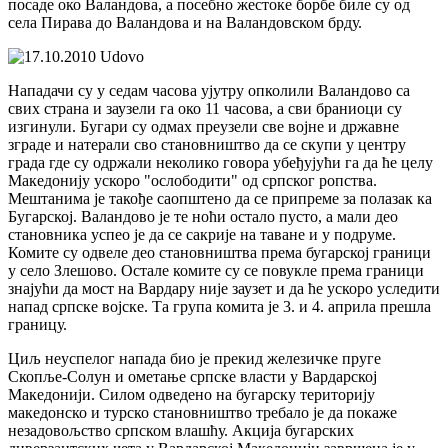
посаде око Валандова, а посебно жестоке борбе биле су од
села Пирава до Валандова и на Валандовском брду.
Нападачи су у седам часова ујутру опколили Валандово са
свих страна и заузели га око 11 часова, а сви браниоци су
изгинули. Бугари су одмах преузели све војне и државне
зграде и натерали сво становништво да се скупи у центру
града где су одржали неколико говора убеђујући га да ће целу
Македонију ускоро "ослободити" од српског ропства.
Мештанима је такође саопштено да се припреме за полазак ка
Бугарској. Валандово је те ноћи остало пусто, а мали део
становника успео је да се сакрије на таване и у подруме.
Комите су одвеле део становништва према бугарској граници
у село Злешово. Остале комите су се повукле према граници
знајући да мост на Вардару није заузет и да ће ускоро уследити
напад српске војске. Та група комита је 3. и 4. априла прешла
границу.
Циљ неуспелог напада био је прекид железичке пруге
Скопље-Солун и ометање српске власти у Вардарској
Македонији. Силом одведено на бугарску територију
македонско и турско становништво требало је да покаже
незадовољство српском влашћу. Акција бугарских