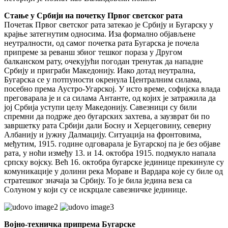
Стање у Србији на почетку Првог светског рата
Почетак Првог светског рата затекао је Србију и Бугарску у
крајње затегнутим односима. Иза формално објављене
неутралности, од самог почетка рата Бугарска је почела
припреме за реванш збиог тешког пораза у Другом
балканском рату, очекујући погодан тренутак да нападне
Србију и приграби Македонију. Иако дотад неутрална,
Бугарска се у потпуности окренула Централним силама,
посебно према Аустро-Угарској. У исто време, софијска влада
преговарала је и са силама Антанте, од којих је затражила да
јој Србија уступи целу Македонију. Савезници су били
спремни да подрже део бугарских захтева, а заузврат би по
завршетку рата Србији дали Босну и Херцеговину, северну
Албанију и јужну Далмацију. Ситуација на фронтовима,
међутим, 1915. године одговарала је Бугарској па је без објаве
рата, у ноћи између 13. и 14. октобра 1915. подмукло напала
српску војску. Већ 16. октобра бугарске јединице прекинуле су
комуникације у долини река Мораве и Вардара које су биле од
стратешког значаја за Србију. То је била једина веза са
Солуном у који су се искрцале савезничке јединице.
Војно-техничка припрема Бугарске