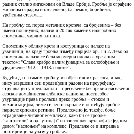
радник стално ангажован од Владе Србије. Гробље је ограђено
жичаном оградом и озелењено, багремом, борићима,
уређеним стазама...
На гробљу се, поред металних крстача, са бројевима – без
имена погинулих, налази и 20-так камених надгробних
споменика, умрлих ратника.
Споменик у облику крста и костурница се налазе на
узвишици, на крају гробља између парцела бр. 1 и 2. Лево од
споменика налази се бела мермерна плоча са урезаним
текстом: "Слава храбро палим јунацима за ослобођење и
уједињење 1912. – 1918. године".
Будући да на самом гробљу, из објективних разлога, ипак,
нису завршени сви предвиђени радови на преуређењу,
стручњаци су предложили – пресељење бесправно насељеног
сеоског домаћинства албанске националности, због
узурпације права проласка преко гробља – стоком и
механизацијом, чиме се често скрнаве и оштећују гробне
парцеле српских ратника. Предложено је, такође, боље
ограђивање читавог комплекса, како би се гробље
"заштитило" и од "утицаја" из зоолошког врта који је једним
делом "наслоњен" на комплекс. Предлаже се и изградња
портирнице на улазу у гробље...