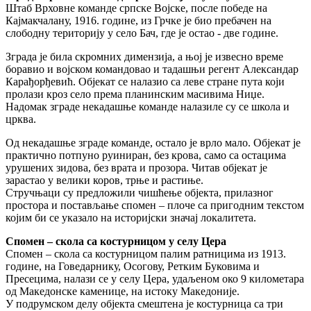
Штаб Врховне команде српске Војске, после победе на
Кајмакчалану, 1916. године, из Грчке је био пребачен на
слободну територију у село Бач, где је остао - две године.
Зграда је била скромних димензија, а њој је извесно време
боравио и војском командовао и тадашњи регент Александар
Карађорђевић. Објекат се налазио са леве стране пута који
пролази кроз село према планинским масивима Ниџе.
Надомак зграде некадашње команде налазиле су се школа и
црква.
Од некадашње зграде команде, остало је врло мало. Објекат је
практично потпуно руиниран, без крова, само са остацима
урушених зидова, без врата и прозора. Читав објекат је
зарастао у велики коров, трње и растиње.
Стручњаци су предложили чишћење објекта, прилазног
простора и постављање спомен – плоче са пригодним текстом
којим би се указало на историјски значај локалитета.
Спомен – скола са костурницом у селу Цера
Спомен – скола са костурницом палим ратницима из 1913.
године, на Говедарнику, Осогову, Ретким Буковима и
Пресецима, налази се у селу Цера, удаљеном око 9 километара
од Македонске каменице, на истоку Македоније.
У подрумском делу објекта смештена је костурница са три