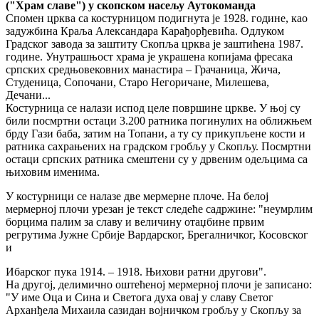
("Храм славе") у скопском насељу Аутокоманда
Спомен црква са костурницом подигнута је 1928. године, као
задужбина Краља Александара Карађорђевића. Одлуком
Градског завода за заштиту Скопља црква је заштићена 1987.
године. Унутрашњост храма је украшена копијама фресака
српских средњовековних манастира – Грачаница, Жича,
Студеница, Сопочани, Старо Негоричане, Милешева,
Дечани...
Костурница се налази испод целе површине цркве. У њој су
били посмртни остаци 3.200 ратника погинулих на оближњем
брду Гази баба, затим на Топани, а ту су прикупљене кости и
ратника сахрањених на градском гробљу у Скопљу. Посмртни
остаци српских ратника смештени су у дрвеним одељцима са
њиховим именима.
У костурници се налазе две мермерне плоче. На белој
мермерној плочи урезан је текст следеће садржине: "неумрлим
борцима палим за славу и величину отаџбине првим
регрутима Јужне Србије Вардарског, Брегалничког, Косовског
и
Ибарског пука 1914. – 1918. Њихови ратни другови".
На другој, делимично оштећеној мермерној плочи је записано:
"У име Оца и Сина и Светога духа овај у славу Светог
Арханђела Михаила сазидан војничком гробљу у Скопљу за