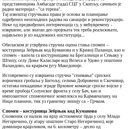
представницима Амбасаде (тада) СЦГ у Скопљу, сачињен је
радни материјал - "са терена".
Тај извештај стручњака права је основа за планирање
одређених неопходних радова на санацији и реконструкцији.
Неке од предвиђених интервенција су, у мећувремену -
извршене, али знатан део пројеката тек треба реализовати,
најављено је из надлежних институција...
Обиласком је утврђена стручна оцена стања спомен –
костурница Зебрњак код Куманова и у Кривој Паланци, као и
спомен – капела са костурницама на Брегалници и Сењаку у
Штипу, селу Доње Каласларе код Велеса и Удово у општини
Валандово, на крајњем југу Македоније.
Истовремено су извршена стручна "снимања" српских
војничких гробаља у Битољу, селима Добровени и Скочивир,
остатака некадашње зграде Врховне команде српске војске у
време пробоја Солунског фронта у селу Бач, као и
импозантног споменичног комплекса на Кајмакчалану, на
Ниџе планини, тик уз граничну линију са – Грчком.
Спомен – костурница Зебрњак код Куманова
Споменик се налази на врху истоименог брда у селу Младо
Негоричино, (у атару општине Старо Негиричино), које
доминира крајоликом, на 6. километру – десно од