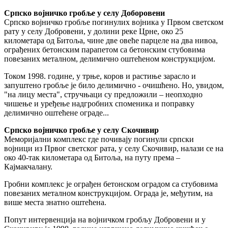
Српско војничко гробље у селу Доборовени
Српско војничко гробље погинулих војника у Првом светском
рату у селу Добровени, у долини реке Црне, око 25
километара од Битоља, чине две овеће парцеле на два нивоа,
ограђених бетонским парапетом са бетонским стубовима
повезаних металном, делимично оштећеном конструкцијом.
Током 1998. године, у трње, коров и растиње зарасло и
запуштено гробље је било делимично - очишћено. Но, увидом,
"на лицу места", стручњаци су предложили – неопходно
чишење и уређење надгробних споменика и поправку
делимично оштећене ограде...
Српско војничко гробље у селу Скочивир
Меморијални комплекс где почивају погинули српски
војници из Првог светског рата, у селу Скочивир, налази се на
око 40-так километара од Битоља, на путу према –
Кајмакчалану.
Гробни комплекс је ограђен бетонском оградом са стубовима
повезаних металном конструкцијом. Ограда је, међутим, на
више места знатно оштећена.
Попут интервенција на војничком гробљу Добровени и у