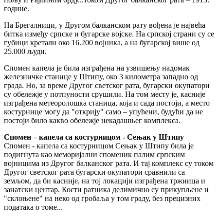
године.
На Брегалници, у Другом балканском рату вођена је највећа
битка између српске и бугарске војске. На српској страни су се
губици кретали око 16.200 војника, а на бугарској више од
25.000 људи.
Спомен капела је била изграђена на узвишењу надомак
железничке станице у Штипу, око 3 километра западно од
града. Но, за време Другог светског рата, бугарски окупатори
су обележје у потпуности срушили. На том месту је, касније
изграђена метеоролошка станица, која и сада постоји, а место
костурнице могу да "открију" само – упућени, будући да не
постоји било какво обележје некадашњег комплекса.
Спомен – капела са костурницом - Сењак у Штипу
Спомен - капела са костурницом Сењак у Штипу била је
подигнута као меморијални споменик палим српским
војницима из Другог балканског рата. И тај комплекс су током
Другог светског рата бугарски окупатори сравнили са
земљом, да би касније, на тој локацији изграђена тржница и
занатски центар. Кости ратника делимично су прикупљене и
"склоњене" на неко од гробаља у том граду, без прецизних
података о томе...