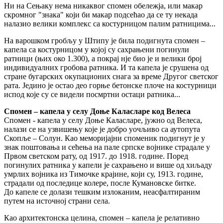
Ни на Сењаку нема никаквог спомен обележја, или макар
скромног "знака" који би макар подсећао да се ту некада
налазио велики комплекс са костурницом палим ратницима...
На варошком гробљу у Штипу је била подигнута спомен –
капела са костурницом у којој су сахрањени погинули
ратници (њих око 1.300), а покрај нје био је и велики број
индивидуалних гробова ратника. И та капела је срушена од
стране бугарских окупационих снага за време Другог светског
рата. Једино је остао део горње бетонске плоче на костурници
испод које су се видели посмртни остаци ратника...
Спомен – капела у селу Доње Каласларе код Велеса
Спомен - капела у селу Доње Каласларе, јужно од Велеса,
налази се на узвишењу које је добро уочљиво са аутопута
Скопље – Солун. Као меморијајни споменик подигнут је у
знак поштовања и сећења на пале српске војнике страдале у
Првом светском рату, од 1917. до 1918. године. Поред
погинулих ратника у капели је сахрањено и више од хиљаду
умрлих војника из Тимочке крајине, који су, 1913. године,
страдали од последице колере, после Кумановске битке.
До капеле се долази тешким излоканим, неасфалтираним
путем на источној страни села.
Као архитектонска целина, спомен – капела је релативно