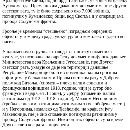
Арханђела Михаила, подно брда Гази баба, у скопском насељу
Аутокоманда. Према неким државним докуметима пре Другог
светског рата, ту је било сахрањено око 7.000 војника,
погинулих у Кумановској бици, код Скопља и у операцијама
пробоја Солунског фронта...
Гробље је временом "стешњено" изградњом одређених
објеката у том делу града, укључујући и комплекс студентског
насеља...
У напоменама стручњака завода за заштиту споменика
културе, уз позивање на одређену документацију некадашњег
Министарства вера Краљевине Југославије, пре Другог
светског рата, указује се да је на територији данашње
Републике Македоније било и споменика палим српским
војницима у балканским и Првом светском рату у Добром
пољу код Битоља, (спомен – плоча палим српским и
француским војницима 1918. године, чији је аутор био
француски вајар Сел Л Гоше), у Дебру, (споменик палим
ратницима од 1912. – 1918. године), Младом Негоричину
(гробље српским ратницима изгинулим за ослобођење места)
и у Негорцима, недалеко од Ђевђелије, на крајњем југу
Македоније, где је био споменик погинулим ратницима у
пробоју Солунског фронта. Неки од тих објеката су за време
Другог светског рата – порушени...