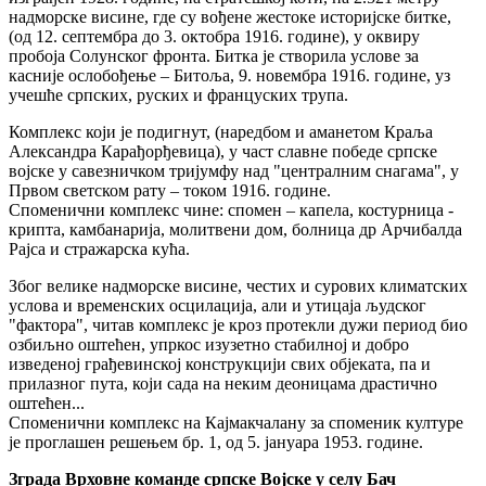
надморске висине, где су вођене жестоке историјске битке,
(од 12. септембра до 3. октобра 1916. године), у оквиру
пробоја Солунског фронта. Битка је створила услове за
касније ослобођење – Битоља, 9. новембра 1916. године, уз
учешће српских, руских и француских трупа.
Комплекс који је подигнут, (наредбом и аманетом Краља
Александра Карађорђевица), у част славне победе српске
војске у савезничком тријумфу над "централним снагама", у
Првом светском рату – током 1916. године.
Споменични комплекс чине: спомен – капела, костурница -
крипта, камбанарија, молитвени дом, болница др Арчибалда
Рајса и стражарска кућа.
Због велике надморске висине, честих и сурових климатских
услова и временских осцилација, али и утицаја људског
"фактора", читав комплекс је кроз протекли дужи период био
озбиљно оштећен, упркос изузетно стабилној и добро
изведеној грађевинској конструкцији свих објеката, па и
прилазног пута, који сада на неким деоницама драстично
оштећен...
Споменични комплекс на Кајмакчалану за споменик културе
је проглашен решењем бр. 1, од 5. јануара 1953. године.
Зграда Врховне команде српске Војске у селу Бач