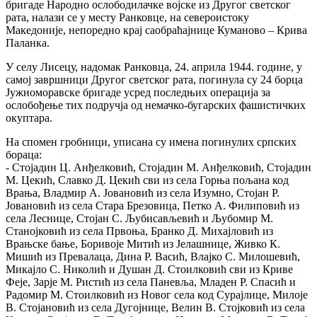
бригаде Народно ослободилачке војске из Другог светског
рата, налази се у месту Ранковце, на североистоку
Македоније, непоредно крај саобраћајнице Куманово – Крива
Паланка.
У селу Лисецу, надомак Ранковца, 24. априла 1944. године, у
самој завршници Другог светског рата, погинула су 24 борца
Јужноморавске бригаде усред последњих операција за
ослобођење тих подручја од немачко-бугарских фашистичких
окуптара.
На спомен гробници, уписана су имена погинулих српских
бораца:
- Стојадин Ц. Анђелковић, Стојадин М. Анђелковић, Стојадин
М. Цекић, Славко Д. Цекић сви из села Горња пољана код
Врања, Владмир А. Јовановић из села Изумно, Стојан Р.
Јовановић из села Стара Брезовица, Петко А. Филиповић из
села Леснице, Стојан С. Љубисављевић и Љубомир М.
Станојковић из села Првоња, Бранко Д. Михајловић из
Врањске бање, Боривоје Митић из Јелашнице, Живко К.
Мишић из Превалаца, Дина Р. Васић, Влајко С. Милошевић,
Микајло С. Николић и Душан Д. Стоилковић сви из Криве
Феје, Зарје М. Ристић из села Паневља, Младен Р. Спасић и
Радомир М. Стоилковић из Новог села код Сурајлице, Милоје
В. Стојановић из села Дугојнице, Велин В. Стојковић из села