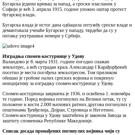
Бугарска једини кривац за напад, а српски изасланик у
Софији је већ 3. априла 1915. године уложио оштар протест
бугарској влади.
Бугарска влада је истог дана одбацила оптужбу српске владе и
демантовала учешће Бугарске у нападу, тврдећи да су у
питању унутрашњи немири у Србији.
Изградња спомен-костурнице у Удову
Валандово је 8. марта 1931. године погодио снажан
земљотрес, а већ сутрадан краљ Александар I Карађорђевић
посетио је места погођена земљотресом. Том приликом
обишао је гробове палих српских војника и покренуо
иницијативу за изградњу спомен-костурнице у Удову.
Спомен-костурница завршена је 1936. и освећена 1. новембра
те године. Поред војника погинулих на Велики петак, ту су
положене и кости 2.000 њихових ратних другова погинулих у
општинама Ђевђелија, Дојран, Струмица и Неготино.
Спомен-костурница у Удову заштићена је законом Завода за
заштиту споменика Републике Македоније.
Списак досада пронађених погинулих војника чији су