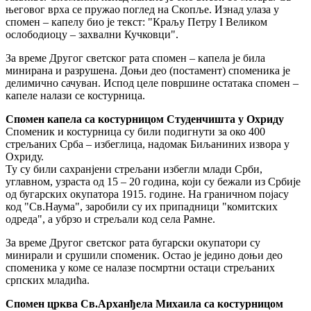
његовог врха се пружао поглед на Скопље. Изнад улаза у
спомен – капелу био је текст: "Краљу Петру I Великом
ослободиоцу – захвални Кучковци".
За време Другог светског рата спомен – капела је била
минирана и разрушена. Доњи део (постамент) споменика је
делимично сачуван. Испод целе површине остатака спомен –
капеле налази се костурница.
Спомен капела са костурницом Студенчишта у Охриду
Споменик и костурница су били подигнути за око 400
стрељаних Срба – избеглица, надомак Биљаниних извора у
Охриду.
Ту су били сахранјени стрељани избегли млади Срби,
углавном, узраста од 15 – 20 година, који су бежали из Србије
од бугарских окупатора 1915. године. На граничном појасу
код "Св.Наума", заробили су их припадници "комитских
одреда", а убрзо и стрељали код села Рамне.
За време Другог светског рата бугарски окупатори су
минирали и срушили споменик. Остао је једино доњи део
споменика у коме се налазе посмртни остаци стрељаних
српских младића.
Спомен црква Св.Арханђела Михаила са костурницом