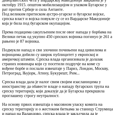
диверзантских чета у Вардарској Македонији завршена је у
октобру 1915. општом мобилизацијом и улазком Бугарске у
рат против Србије и сила Антанте.
Под великим притиском аустро-угарске и бугарске војске,
српска власт и војска повукле су се из Вардарске Македоније
која је била под бугарском окупацијом.
Према подацима сакупљеним после овог напада у борбама на
Велики петак од укупно 450 српских војника погинуо је 261 а
рањено је 87 војника.
Подмукли напад и сви злочини почињени над цивилима и
војницима добили су широк публицитет у европској и
америчкој штампи. Српска влада организовала је долазак
страних новинара који су посетили подручје на коме су
вођене борбе и послали извештаје у Париз, Лондон, Москву,
Петроград, Њујорк, Атину, Букурешт, Рим...
Српска влада дала је налог свим својим изасланицима у
иностранству да обавесте владе о нападу бугарских трупа на
српску територију, који доказује да је Бугарска прекршила
проглашену строгу неутралност.
На основу првих извештаја о масовном уласку комита на
српску територију и о жестоким биткама за станицу Струмица
и напад на Валандово, српска влада је закључила да је