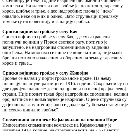
Скочивиру је 1998. године извршено делимично чишћење
комплекса. На жалост и ово гробље је, практично, зарасло у
коров, шибље и трње, а део надгробних плоча је "неко"
одвалио, неке од њих и однео...Зато стручњаци предлажу
темељиту интервенцију и санацију гробља.
Српско војничко гробље у селу Бач
Српско војничко гробље у селу Бач, где су сахрањени
погинули војници у Првом светком рату, потпуно је
запуштено, на надгробним споменицима су видљива
оштећења. На многима се више не виде натписи, није мали
број ни потпуно изваљених и оборених на земљу, зарасли у
коров и трње...
Српско војничко гробље у селу Живојно
Гробље се налази у порти гробљанске цркве. На њему
почивају погинули ратници из 1916. године. Сахрањени су на
две одвојене парцеле: десно од цркве и на њеној крајње левој
страни. Није познат тачан број надгробних споменика, велики
број натписа на њима заувек је избрисан. Оцене стручњака су
да је оно најзапуштеније, али се додаје да "у бољем стању није
ни сеоско цивилно гробље".
Споменични комплекс Кајмакчалан на планини Ниџе
Импозантан споменични комплекс на Кајмакчалану је
изграђен 1928. године, на стратешкој коти, на 2.521 метру