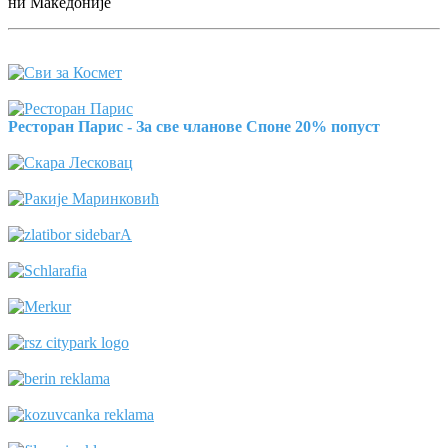
ни Македоније
Ресторан Парис - За све чланове Споне 20% попуст