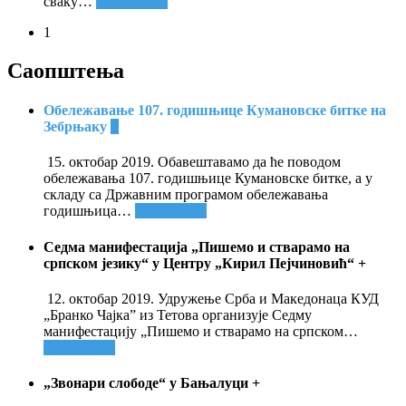
сваку
…
Опширније
1
Саопштења
Обележавање 107. годишњице Кумановске битке на
Зебрњаку
+
15. октобар 2019. Обавештавамо да ће поводом
обележавања 107. годишњице Кумановске битке, а у
складу са Државним програмом обележавања
годишњица
…
Опширније
Седма манифестација „Пишемо и стварамо на
српском језику“ у Центру „Кирил Пејчиновић“
+
12. октобар 2019. Удружење Срба и Македонаца КУД
„Бранко Чајка” из Тетова организује Седму
манифестацију „Пишемо и стварамо на српском
…
Опширније
„Звонари слободе“ у Бањалуци
+