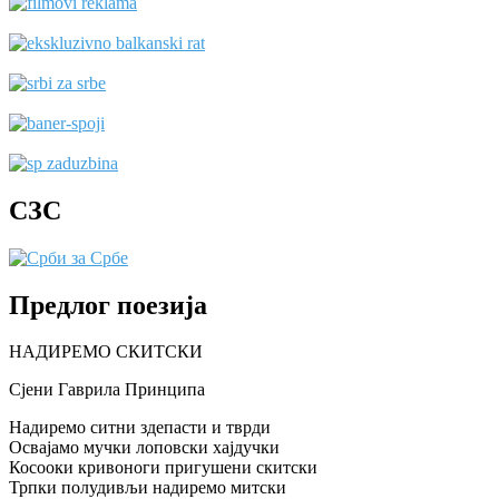
СЗС
Предлог поезија
НАДИРЕМО СКИТСКИ
Сјени Гаврила Принципа
Надиремо ситни здепасти и тврди
Освајамо мучки лоповски хајдучки
Косооки кривоноги пригушени скитски
Трпки полудивљи надиремо митски