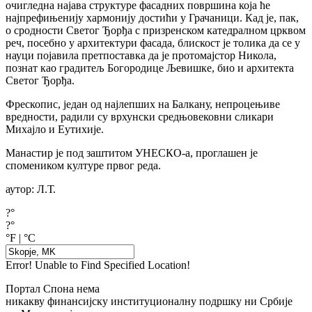
очигледна најава структуре фасадних површина која ће
најпрефињенију хармонију достићи у Грачаници. Кад је, пак,
о сродности Светог Ђорђа с призренском катедралном црквом
реч, посебно у архитектури фасада, блискост је толика да се у
науци појавила претпоставка да је протомајстор Никола,
познат као градитељ Богородице Љевишке, био и архитекта
Светог Ђорђа.
Фрескопис, један од најлепших на Балкану, непроцењиве
вредности, радили су врхунски средњовековни сликари
Михајло и Еутихије.
Манастир је под заштитом УНЕСКО-а, проглашен је
спомеником културе првог реда.
аутор: Л.Т.
?°
?°
°F
|
°C
Error! Unable to Find Specified Location!
Портал Спона нема
никакву финансијску институционалну подршку ни Србије