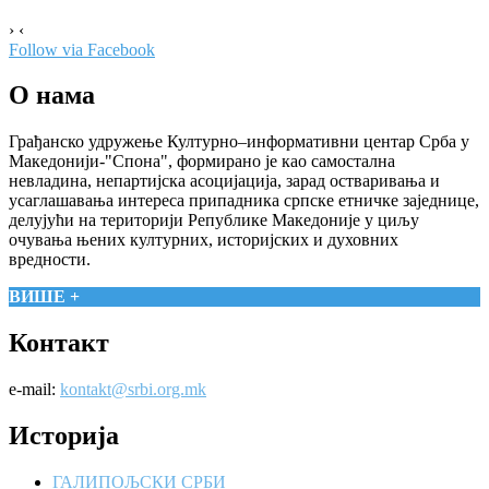
›
‹
Follow via Facebook
О нама
Грађанско удружење Културно–информативни центар Срба у
Македонији-"Спона", формирано је као самостална
невладина, непартијска асоцијација, зарад остваривања и
усаглашавања интереса припадника српске етничке заједнице,
делујући на територији Републике Македоније у циљу
очувања њених културних, историјских и духовних
вредности.
ВИШЕ +
Контакт
e-mail:
kontakt@srbi.org.mk
Историја
ГАЛИПОЉСКИ СРБИ