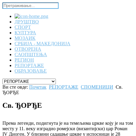
ДРУШТВО
СПОРТ
КУЛТУРА
МОЗАИК
СРБИЈА - МАКЕДОНИЈА
ОТВОРЕНА
САОПШТЕЊА
РЕГИОН
РЕПОРТАЖЕ
ОБРАЗОВАЊЕ
Ви сте овде:
Почетак
РЕПОРТАЖЕ
СПОМЕНИЦИ
Св.
ЂОРЂЕ
Св. ЂОРЂЕ
Према легенди, подигнута је на темељима цркве коју је на том
месту у 11. веку изградио ромејски (византијски) цар Роман
IV Диоген. У близини садашње цркве у испосници је 28