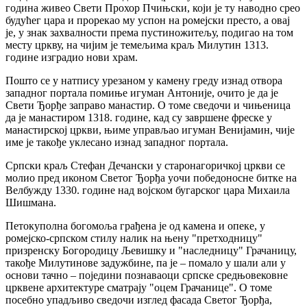
година живео Свети Прохор Пчињски, који је ту наводно срео
будућег цара и прорекао му успон на ромејски престо, а овај
је, у знак захвалности према пустиножитељу, подигао на том
месту цркву, на чијим је темељима краљ Милутин 1313.
године изградио нови храм.
Пошто се у натпису урезаном у камену греду изнад отвора
западног портала помиње игуман Антоније, очито је да је
Свети Ђорђе заправо манастир. О томе сведочи и чињеница
да је манастиром 1318. године, кад су завршене фреске у
манастирској цркви, њиме управљао игуман Венијамин, чије
име је такође уклесано изнад западног портала.
Српски краљ Стефан Дечански у старонагоричкој цркви се
молио пред иконом Светог Ђорђа уочи победоносне битке на
Велбужду 1330. године над војском бугарског цара Михаила
Шишмана.
Петокуполна богомоља грађена је од камена и опеке, у
ромејско-српском стилу налик на њену "претходницу"
призренску Богородицу Љевишку и "наследницу" Грачаницу,
такође Милутинове задужбине, па је – помало у шали али у
основи тачно – поједини познаваоци српске средњовековне
црквене архитектуре сматрају "оцем Грачанице". О томе
посебно упадљиво сведочи изглед фасада Светог Ђорђа,