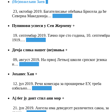
(Не)пожељни Заев
+
23, октобар 2019. Багателисање обећања Брисела да ће
Северна Македонија
…
Опширније
Пупинови успеси у Сен Жермену
+
19. септембар 2019. Тачно пре сто година, 10. септембра
1919.
…
Опширније
Дечја слика нашег (не)знања
+
09, август 2019. На првој Летњој школи српског језика
и
…
Опширније
Јоханес Хан
+
12. јул 2019. Речи комесара за проширење ЕУ, треба
озбиљно
…
Опширније
Ај бег ју донт стил ани мор
+
21. јун 2019. Ангела има деведесет различитих сакоа, за