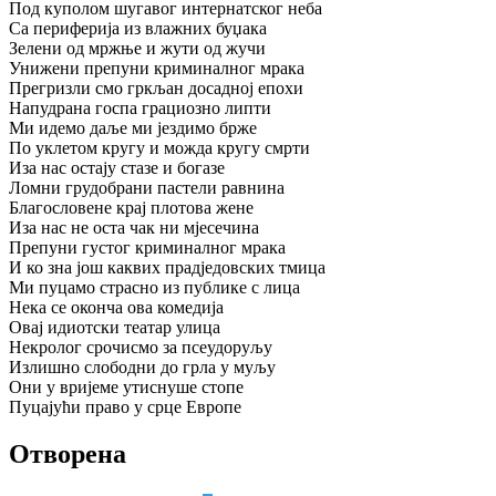
Под куполом шугавог интернатског неба
Са периферија из влажних буџака
Зелени од мржње и жути од жучи
Унижени препуни криминалног мрака
Прегризли смо гркљан досадној епохи
Напудрана госпа грациозно липти
Ми идемо даље ми јездимо брже
По уклетом кругу и можда кругу смрти
Иза нас остају стазе и богазе
Ломни грудобрани пастели равнина
Благословене крај плотова жене
Иза нас не оста чак ни мјесечина
Препуни густог криминалног мрака
И ко зна још каквих прадједовских тмица
Ми пуцамо страсно из публике с лица
Нека се оконча ова комедија
Овај идиотски театар улица
Некролог срочисмо за псеудоруљу
Излишно слободни до грла у муљу
Они у вријеме утиснуше стопе
Пуцајући право у срце Европе
Отворена