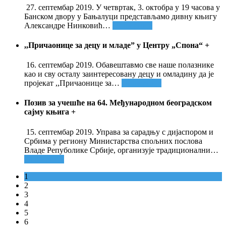
27. септембар 2019. У четвртак, 3. октобра у 19 часова у
Банском двору у Бањалуци представљамо дивну књигу
Александре Нинковић
…
Опширније
,,Причаонице за децу и младе” у Центру „Спона“
+
16. септембар 2019. Обавештавмо све наше полазнике
као и сву осталу заинтересовану децу и омладину да је
пројекат ,,Причаонице за
…
Опширније
Позив за учешће на 64. Међународном београдском
сајму књига
+
15. септембар 2019. Управа за сарадњу с дијаспором и
Србима у региону Министарства спољних послова
Владе Репуболике Србије, организује традиционални
…
Опширније
1
2
3
4
5
6