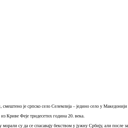
, смештено је српско село Селемлија – једино село у Македониј
из Криве Феје тридесетих година 20. века.
морали су да се спасавају бекством у јужну Србију, али после з