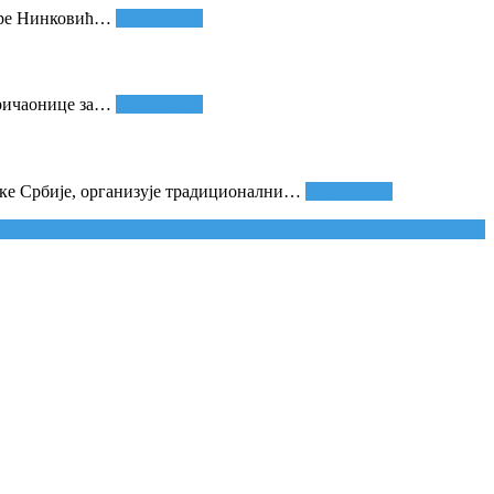
дре Нинковић
…
Опширније
ричаонице за
…
Опширније
ке Србије, организује традиционални
…
Опширније