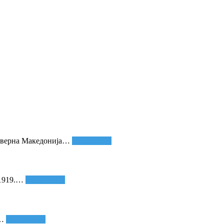
еверна Македонија
…
Опширније
1919.
…
Опширније
…
Опширније