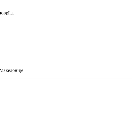
поврћа.
 Македоније