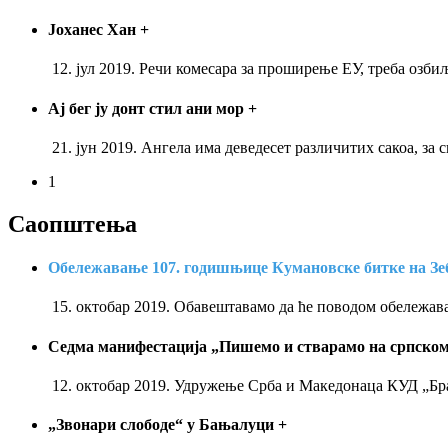
Јоханес Хан
+
12. јул 2019. Речи комесара за проширење ЕУ, треба озби
Ај бег ју донт стил ани мор
+
21. јун 2019. Ангела има деведесет различитих сакоа, за 
1
Саопштења
Обележавање 107. годишњице Кумановске битке на З
15. октобар 2019. Обавештавамо да ће поводом обележа
Седма манифестација „Пишемо и стварамо на српском
12. октобар 2019. Удружење Срба и Македонаца КУД „Бра
„Звонари слободе“ у Бањалуци
+