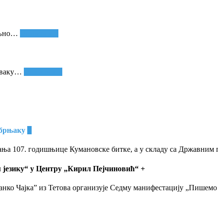
љно
…
Опширније
сваку
…
Опширније
ебрњаку
+
вања 107. годишњице Кумановске битке, а у складу са Државни
 језику“ у Центру „Кирил Пејчиновић“
+
нко Чајка” из Тетова организује Седму манифестацију „Пишемо 