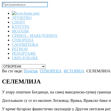
ДРУШТВО
СПОРТ
КУЛТУРА
МОЗАИК
СРБИЈА - МАКЕДОНИЈА
ОТВОРЕНА
САОПШТЕЊА
РЕГИОН
РЕПОРТАЖЕ
ОБРАЗОВАЊЕ
Ви сте овде:
Почетак
ОТВОРЕНА
ИСТОРИЈА
СЕЛЕМЛИЈА
СЕЛЕМЛИЈА
У атару општине Богданци, на самој македонско-грчкој граници
Досељавали су се из околине Лесковца, Врања, Врањске бање и 
У време бугарске фашистичке окупације у Другом светском рату 