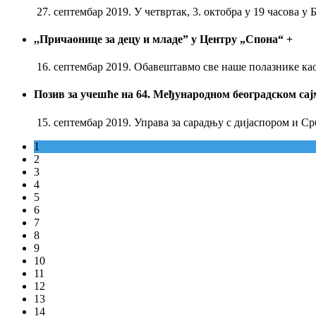
27. септембар 2019. У четвртак, 3. октобра у 19 часова
,,Причаонице за децу и младе” у Центру „Спона“
+
16. септембар 2019. Обавештавмо све наше полазнике као 
Позив за учешће на 64. Међународном београдском са
15. септембар 2019. Управа за сарадњу с дијаспором и 
1
2
3
4
5
6
7
8
9
10
11
12
13
14