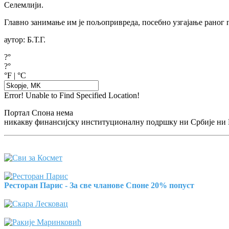
Селемлији.
Главно занимање им је пољопривреда, посебно узгајање раног 
аутор: Б.Т.Г.
?°
?°
°F
|
°C
Error! Unable to Find Specified Location!
Портал Спона нема
никакву финансијску институционалну подршку ни Србије ни
Ресторан Парис - За све чланове Споне 20% попуст