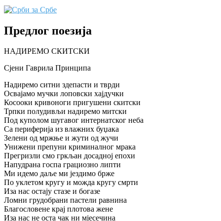
Предлог поезија
НАДИРЕМО СКИТСКИ
Сјени Гаврила Принципа
Надиремо ситни здепасти и тврди
Освајамо мучки лоповски хајдучки
Косооки кривоноги пригушени скитски
Трпки полудивљи надиремо митски
Под куполом шугавог интернатског неба
Са периферија из влажних буџака
Зелени од мржње и жути од жучи
Унижени препуни криминалног мрака
Прегризли смо гркљан досадној епохи
Напудрана госпа грациозно липти
Ми идемо даље ми јездимо брже
По уклетом кругу и можда кругу смрти
Иза нас остају стазе и богазе
Ломни грудобрани пастели равнина
Благословене крај плотова жене
Иза нас не оста чак ни мјесечина