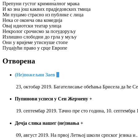
Препуни густог криминалног мрака
И ко зна још каквих прадједовских тмица
Ми пуцамо страсно из публике с лица
Нека се оконча ова комедија
Овај идиотски театар улица
Некролог срочисмо за псеудоруљу
Излишно слободни до грла у муљу
Они у вријеме утиснуше стопе
Пуцајући право у срце Европе
Отворена
(Не)пожељни Заев
+
23, октобар 2019. Багателисање обећања Брисела да ће С
Пупинови успеси у Сен Жермену
+
19. септембар 2019. Тачно пре сто година, 10. септембра 
Дечја слика нашег (не)знања
+
09, август 2019. На првој Летњој школи српског језика и