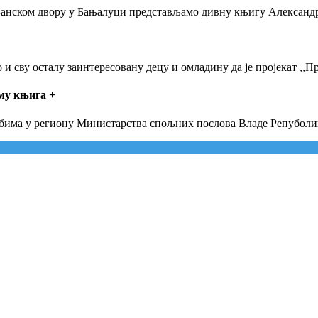
 у Банском двору у Бањалуци представљамо дивну књигу Алексан
и сву осталу заинтересовану децу и омладину да је пројекат ,,П
јму књига
+
Србима у региону Министарства спољних послова Владе Репуболи