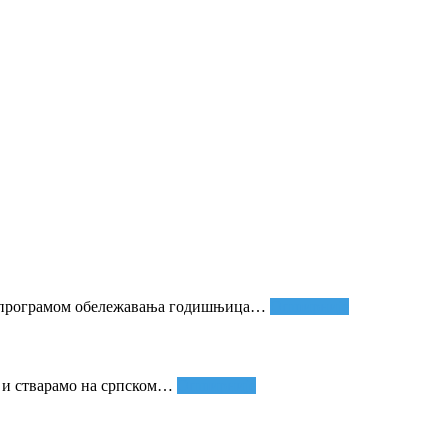
м програмом обележавања годишњица
…
Опширније
и стварамо на српском
…
Опширније