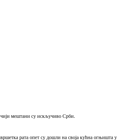
и чији мештани су искључиво Срби.
авршетка рата опет су дошли на своја кућна огњишта у