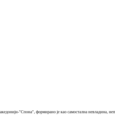
едонији-"Спона", формирано је као самостална невладина, непа