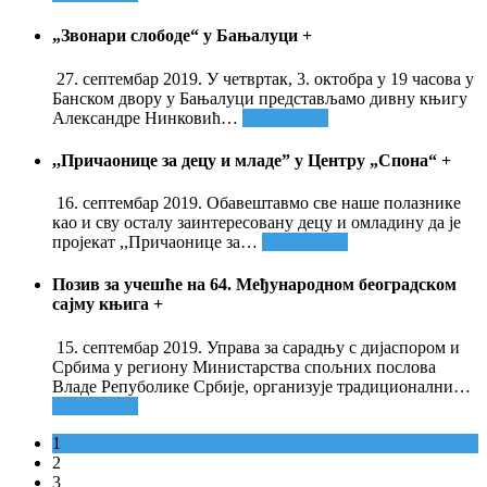
„Звонари слободе“ у Бањалуци
+
27. септембар 2019. У четвртак, 3. октобра у 19 часова у
Банском двору у Бањалуци представљамо дивну књигу
Александре Нинковић
…
Опширније
,,Причаонице за децу и младе” у Центру „Спона“
+
16. септембар 2019. Обавештавмо све наше полазнике
као и сву осталу заинтересовану децу и омладину да је
пројекат ,,Причаонице за
…
Опширније
Позив за учешће на 64. Међународном београдском
сајму књига
+
15. септембар 2019. Управа за сарадњу с дијаспором и
Србима у региону Министарства спољних послова
Владе Репуболике Србије, организује традиционални
…
Опширније
1
2
3