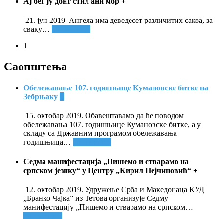
Ај бег ју донт стил ани мор
+
21. јун 2019. Ангела има деведесет различитих сакоа, за
сваку
…
Опширније
1
Саопштења
Обележавање 107. годишњице Кумановске битке на
Зебрњаку
+
15. октобар 2019. Обавештавамо да ће поводом
обележавања 107. годишњице Кумановске битке, а у
складу са Државним програмом обележавања
годишњица
…
Опширније
Седма манифестација „Пишемо и стварамо на
српском језику“ у Центру „Кирил Пејчиновић“
+
12. октобар 2019. Удружење Срба и Македонаца КУД
„Бранко Чајка” из Тетова организује Седму
манифестацију „Пишемо и стварамо на српском
…
Опширније