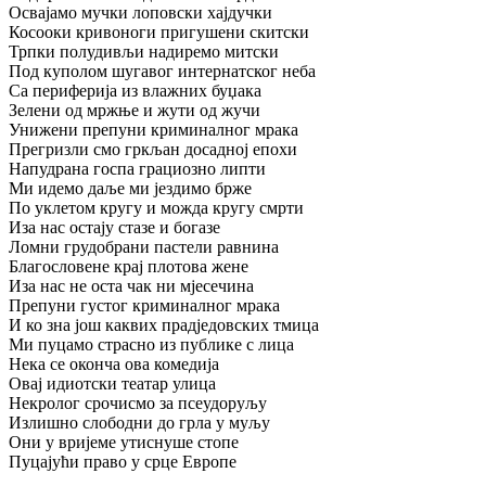
Освајамо мучки лоповски хајдучки
Косооки кривоноги пригушени скитски
Трпки полудивљи надиремо митски
Под куполом шугавог интернатског неба
Са периферија из влажних буџака
Зелени од мржње и жути од жучи
Унижени препуни криминалног мрака
Прегризли смо гркљан досадној епохи
Напудрана госпа грациозно липти
Ми идемо даље ми јездимо брже
По уклетом кругу и можда кругу смрти
Иза нас остају стазе и богазе
Ломни грудобрани пастели равнина
Благословене крај плотова жене
Иза нас не оста чак ни мјесечина
Препуни густог криминалног мрака
И ко зна још каквих прадједовских тмица
Ми пуцамо страсно из публике с лица
Нека се оконча ова комедија
Овај идиотски театар улица
Некролог срочисмо за псеудоруљу
Излишно слободни до грла у муљу
Они у вријеме утиснуше стопе
Пуцајући право у срце Европе