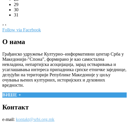
29
30
31
›
‹
Follow via Facebook
О нама
Грађанско удружење Културно–информативни центар Срба у
Македонији-"Спона", формирано је као самостална
невладина, непартијска асоцијација, зарад остваривања и
усаглашавања интереса припадника српске етничке заједнице,
делујући на територији Републике Македоније у циљу
очувања њених културних, историјских и духовних
вредности.
ВИШЕ +
Контакт
e-mail:
kontakt@srbi.org.mk