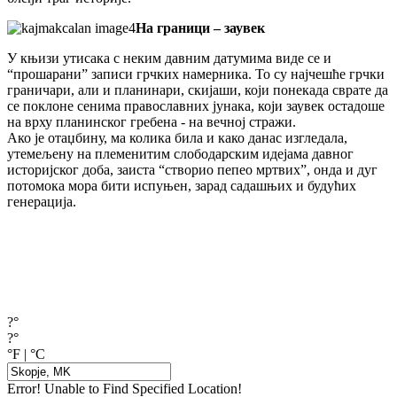
На граници – заувек
У књизи утисака с неким давним датумима виде се и
“прошарани” записи грчких намерника. То су најчешће грчки
граничари, али и планинари, скијаши, који понекада сврате да
се поклоне сенима православних јунака, који заувек остадоше
на врху планинског гребена - на вечној стражи.
Ако је отаџбину, ма колика била и како данас изгледала,
утемељену на племенитим слободарским идејама давног
историјског доба, заиста “створио пепео мртвих”, онда и дуг
потомока мора бити испуњен, зарад садашњих и будућих
генерација.
?°
?°
°F
|
°C
Error! Unable to Find Specified Location!