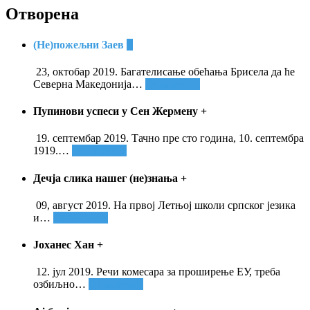
Отворена
(Не)пожељни Заев
+
23, октобар 2019. Багателисање обећања Брисела да ће
Северна Македонија
…
Опширније
Пупинови успеси у Сен Жермену
+
19. септембар 2019. Тачно пре сто година, 10. септембра
1919.
…
Опширније
Дечја слика нашег (не)знања
+
09, август 2019. На првој Летњој школи српског језика
и
…
Опширније
Јоханес Хан
+
12. јул 2019. Речи комесара за проширење ЕУ, треба
озбиљно
…
Опширније