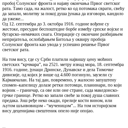
пробој Солунског фронта и најаву окончања Првог светског
рата. Тамо сада, на жалост, ретко ко од потомака сврати, свећу
да запали, молитву за покој душа јунака да изговори, кандило
да ужеже...
Од 12. септембра до 3. октобра 1916. године вођене су
жестоке, пресудне беспоштедне борбе између српске војске и
бугарско–немачких снага. Операције су окончане разбијањем
непријатеља, ослобађањем Битоља у оквиру пробоја
Солунског фронта као увода у успешно решење Првог
светског рата.
На том вису, где су Срби платили највишу цену моћних
светских “крчмара”, на 2521. метру изнад мора, 18. септембра
1916. године, јунаци Дринске, Дунавске и дела Тимочке
дивизије, од којих је више од 4.600 погинуло, заузели су
Кајмакчалан. На тај дан, повремено, у жалосно запуштену
спомен–капелицу долазе ретки потомци, планинари, по који
војник – граничар, са ове или оне стране, сада македонско-
грчке границе. Ретко ко запали свеће за покој душа славних
предака. Још ређе неко окади, прелије кости вином, или
љутом шљивовицом - “мученицом”... На том историјском
вису деценијама свештеник опело није опојао.