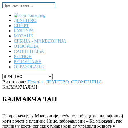
ДРУШТВО
СПОРТ
КУЛТУРА
МОЗАИК
СРБИЈА - МАКЕДОНИЈА
ОТВОРЕНА
САОПШТЕЊА
РЕГИОН
РЕПОРТАЖЕ
ОБРАЗОВАЊЕ
Ви сте овде:
Почетак
ДРУШТВО
СПОМЕНИЦИ
КАЈМАКЧАЛАН
КАЈМАКЧАЛАН
На крајњем југу Македоније, небу под облацима, на највишој
коти врлетне планине Ниџе, заборављени – Кајмакчалан, где
почивају кости српских јунака који су уградили животе у