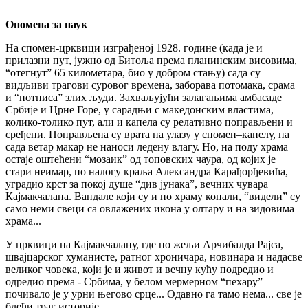
Опомена за наук
На спомен-црквици изграђеној 1928. године (када је и
прилазни пут, јужно од Битоља према планинским висовима,
“отегнут” 65 километара, био у добром стању) сада су
видљиви трагови суровог времена, заборава потомака, срама
и “потписа” злих људи. Захваљујући залагањима амбасаде
Србије и Црне Горе, у сарадњи с македонским властима,
колико-толико пут, али и капела су релативно поправљени и
сређени. Поправљена су врата на улазу у спомен–капелу, па
сада ветар макар не наноси ледену влагу. Но, на поду храма
остаје оштећени “мозаик” од топовских чаура, од којих је
стари неимар, по налогу краља Александра Карађорђевића,
уградио крст за покој душе “див јунака”, вечних чувара
Кајмакчалана. Вандале који су и по храму копали, “видели” су
само неми свеци са овлажених икона у олтару и на зидовима
храма...
У црквици на Кајмакчалану, где по жељи Арчибалда Рајса,
швајцарског хуманисте, ратног хроничара, новинара и надасве
великог човека, који је и живот и вечну кућу подредио и
одредио према - Србима, у белом мермерном “пехару”
почивало је у урни његово срце... Одавно га тамо нема... све је
блеђи траг историје.