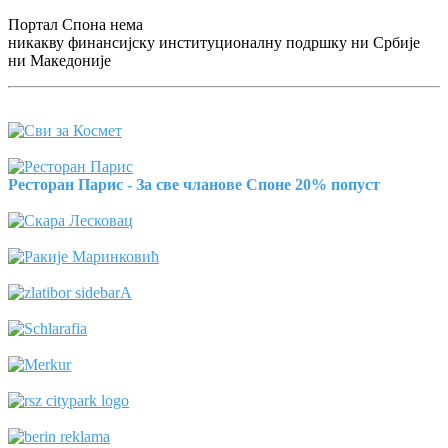
Портал Спона нема
никакву финансијску институционалну подршку ни Србије
ни Македоније
Ресторан Парис - За све чланове Споне 20% попуст