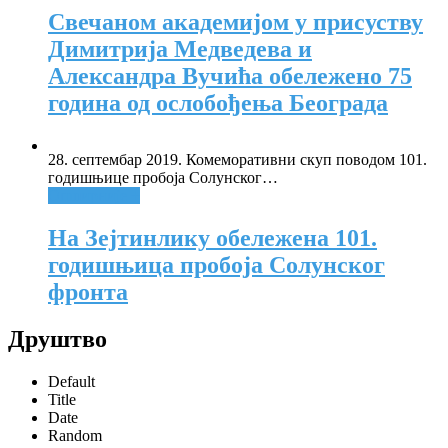
Свечаном академијом у присуству
Димитрија Медведева и
Александра Вучића обележено 75
година од ослобођења Београда
28. септембар 2019. Комеморативни скуп поводом 101.
годишњице пробоја Солунског
…
Опширније +
На Зејтинлику обележена 101.
годишњица пробоја Солунског
фронта
Друштво
Default
Title
Date
Random