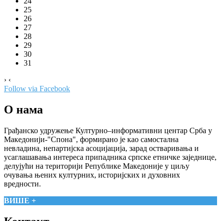
24
25
26
27
28
29
30
31
›
‹
Follow via Facebook
О нама
Грађанско удружење Културно–информативни центар Срба у
Македонији-"Спона", формирано је као самостална
невладина, непартијска асоцијација, зарад остваривања и
усаглашавања интереса припадника српске етничке заједнице,
делујући на територији Републике Македоније у циљу
очувања њених културних, историјских и духовних
вредности.
ВИШЕ +