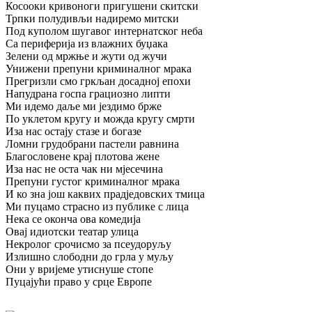
Косооки кривоноги пригушени скитски
Трпки полудивљи надиремо митски
Под куполом шугавог интернатског неба
Са периферија из влажних буџака
Зелени од мржње и жути од жучи
Унижени препуни криминалног мрака
Прегризли смо гркљан досадној епохи
Напудрана госпа грациозно липти
Ми идемо даље ми јездимо брже
По уклетом кругу и можда кругу смрти
Иза нас остају стазе и богазе
Ломни грудобрани пастели равнина
Благословене крај плотова жене
Иза нас не оста чак ни мјесечина
Препуни густог криминалног мрака
И ко зна још каквих прадједовских тмица
Ми пуцамо страсно из публике с лица
Нека се оконча ова комедија
Овај идиотски театар улица
Некролог срочисмо за псеудоруљу
Излишно слободни до грла у муљу
Они у вријеме утиснуше стопе
Пуцајући право у срце Европе