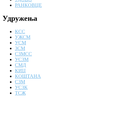
РАНКОВЦЕ
Удружења
КСС
УЖСМ
УСМ
ЗСМ
СЗМСС
УСЗМ
СМД
КИЦ
КОШТАНА
СЗМ
УСЗК
ТСЖ