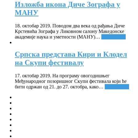
Изложба икона Диче Зографа у
МАНУ
18. октобар 2019. Поводом два века од рађања Диче
Крстевића Зографа у Ликовном салону Македонске
академије наука и уметности (МАНУ)
…
Опширније
Српска представа Кири и Клодел
на Скупи фестивалу
17. октобар 2019. На програму овогодишњег
Међународног позоришног Скупи фестивала који ће
бити одржан од 21. до 27. октобра, како
…
Опширније