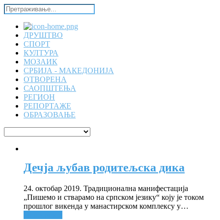
ДРУШТВО
СПОРТ
КУЛТУРА
МОЗАИК
СРБИЈА - МАКЕДОНИЈА
ОТВОРЕНА
САОПШТЕЊА
РЕГИОН
РЕПОРТАЖЕ
ОБРАЗОВАЊЕ
Дечја љубав родитељска дика
24. октобар 2019. Традиционална манифестација
„Пишемо и стварамо на српском језику“ коју је током
прошлог викенда у манастирском комплексу у
…
Опширније