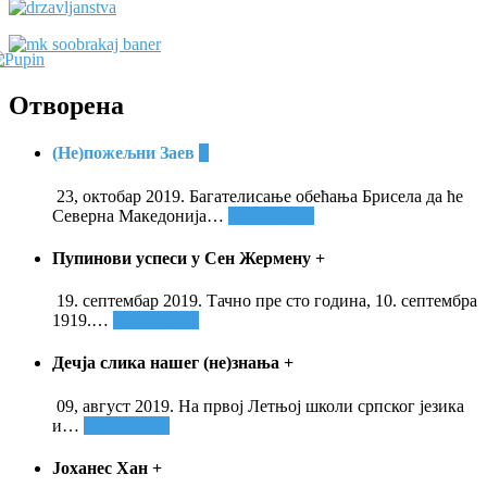
Отворена
(Не)пожељни Заев
+
23, октобар 2019. Багателисање обећања Брисела да ће
Северна Македонија
…
Опширније
Пупинови успеси у Сен Жермену
+
19. септембар 2019. Тачно пре сто година, 10. септембра
1919.
…
Опширније
Дечја слика нашег (не)знања
+
09, август 2019. На првој Летњој школи српског језика
и
…
Опширније
Јоханес Хан
+