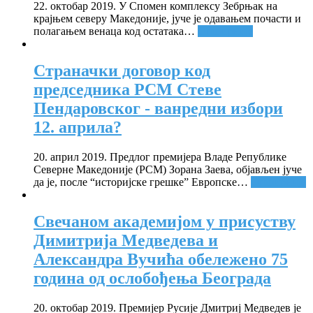
22. октобар 2019. У Спомен комплексу Зебрњак на
крајњем северу Македоније, јуче је одавањем почасти и
полагањем венаца код остатака
…
Опширније
Страначки договор код
председника РСМ Стеве
Пендаровског - ванредни избори
12. априла?
20. април 2019. Предлог премијера Владе Републике
Северне Македоније (РСМ) Зорана Заева, објављен јуче
да је, после “историјске грешке” Европске
…
Опширније
Свечаном академијом у присуству
Димитрија Медведева и
Александра Вучића обележено 75
година од ослобођења Београда
20. октобар 2019. Премијер Русије Дмитриј Медведев је