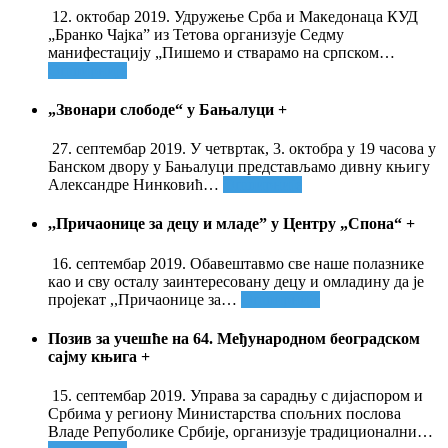
12. октобар 2019. Удружење Срба и Македонаца КУД
„Бранко Чајка” из Тетова организује Седму
манифестацију „Пишемо и стварамо на српском
…
Опширније
„Звонари слободе“ у Бањалуци
+
27. септембар 2019. У четвртак, 3. октобра у 19 часова у
Банском двору у Бањалуци представљамо дивну књигу
Александре Нинковић
…
Опширније
,,Причаонице за децу и младе” у Центру „Спона“
+
16. септембар 2019. Обавештавмо све наше полазнике
као и сву осталу заинтересовану децу и омладину да је
пројекат ,,Причаонице за
…
Опширније
Позив за учешће на 64. Међународном београдском
сајму књига
+
15. септембар 2019. Управа за сарадњу с дијаспором и
Србима у региону Министарства спољних послова
Владе Репуболике Србије, организује традиционални
…