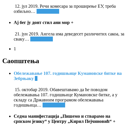
12. јул 2019. Речи комесара за проширење ЕУ, треба
озбиљно
…
Опширније
Ај бег ју донт стил ани мор
+
21. јун 2019. Ангела има деведесет различитих сакоа, за
сваку
…
Опширније
1
Саопштења
Обележавање 107. годишњице Кумановске битке на
Зебрњаку
+
15. октобар 2019. Обавештавамо да ће поводом
обележавања 107. годишњице Кумановске битке, а у
складу са Државним програмом обележавања
годишњица
…
Опширније
Седма манифестација „Пишемо и стварамо на
српском језику“ у Центру „Кирил Пејчиновић“
+