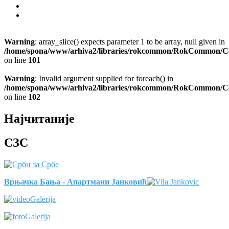
Warning
: array_slice() expects parameter 1 to be array, null given in
/home/spona/www/arhiva2/libraries/rokcommon/RokCommon/Co
on line
101
Warning
: Invalid argument supplied for foreach() in
/home/spona/www/arhiva2/libraries/rokcommon/RokCommon/Co
on line
102
Најчитаније
СЗС
Врњачка Бања - Апартмани Јанковић