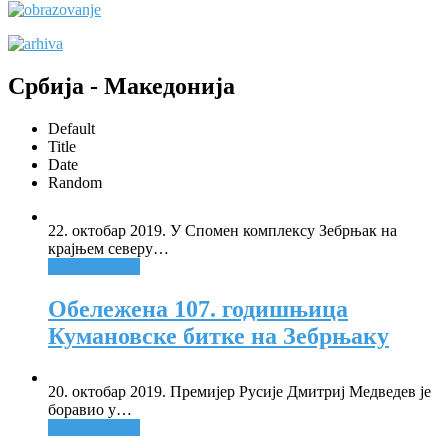
Србија - Македонија
Default
Title
Date
Random
22. октобар 2019. У Спомен комплексу Зебрњак на
крајњем северу
…
Опширније +
Обележена 107. годишњица
Кумановске битке на Зебрњаку
20. октобар 2019. Премијер Русије Дмитриј Медведев је
боравио у
…
Опширније +