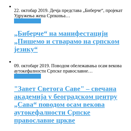
22. октобар 2019. Дечја представа „Биберче“, пројекат
Удружења жена Српкиња
…
Опширније +
„Биберче“ на манифестацији
„Пишемо и стварамо на српском
језику“
09. октобарr 2019. Поводом обележавања осам векова
аутокефалности Српске православне
…
Опширније +
"Завет Светога Саве" – свечана
академија у београдском центру
„Сава“ поводом осам векова
аутокефалности Српске
православне цркве