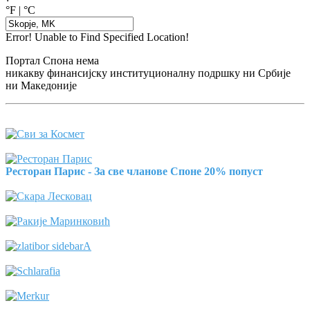
°F
|
°C
Error! Unable to Find Specified Location!
Портал Спона нема
никакву финансијску институционалну подршку ни Србије
ни Македоније
Ресторан Парис - За све чланове Споне 20% попуст