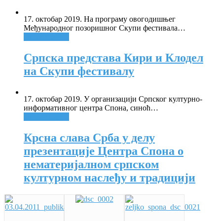
17. октобар 2019. На програму овогодишњег
Међународног позоришног Скупи фестивала
…
Опширније +
Српска представа Кири и Клодел
на Скупи фестивалу
17. октобар 2019. У организацији Српског културно-
информативног центра Спона, синоћ
…
Опширније +
Крсна слава Срба у делу
презентације Центра Спона о
нематеријалном српском
културном наслеђу и традицији