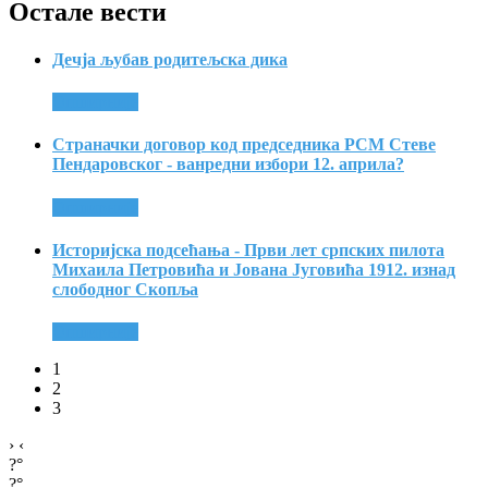
Остале вести
Дечја љубав родитељска дика
Опширније
Страначки договор код председника РСМ Стеве
Пендаровског - ванредни избори 12. априла?
Опширније
Историјска подсећања - Први лет српских пилота
Михаила Петровића и Јована Југовића 1912. изнад
слободног Скопља
Опширније
1
2
3
›
‹
?°
?°