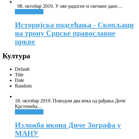
08. октобар 2019. У ове радосне и свечане дане
…
Опширније +
Историјска подсећања - Скопљаци
на трону Српске православне
цркве
Култура
Default
Title
Date
Random
18. октобар 2019. Поводом два века од рађања Диче
Крстевића
…
Опширније +
Изложба икона Диче Зографа у
МАНУ