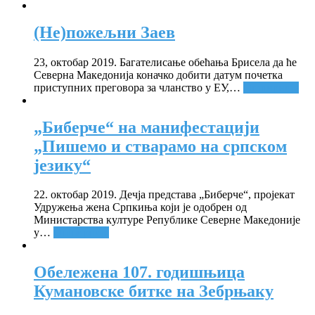
(Не)пожељни Заев
23, октобар 2019. Багателисање обећања Брисела да ће
Северна Македонија коначко добити датум почетка
приступних преговора за чланство у ЕУ,
…
Опширније
„Биберче“ на манифестацији
„Пишемо и стварамо на српском
језику“
22. октобар 2019. Дечја представа „Биберче“, пројекат
Удружења жена Српкиња који је одобрен од
Министарства културе Републике Северне Македоније
у
…
Опширније
Обележена 107. годишњица
Кумановске битке на Зебрњаку